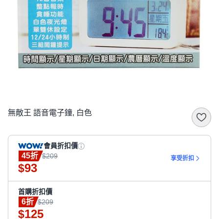
無敵王 語音電子鐘, 白色
會員折扣價
45折
$209
享受折扣
93
$
首購折扣價
6折
$209
125
$