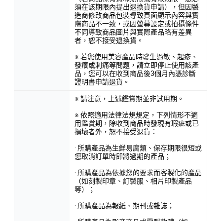
須在該期限內提出退換貨申請），但因製
造商修改商品包裝導致頁面顯示內容與實
際商品不一致，或因螢幕設定或拍攝條件
不同導致商品圖片與實際產品略有差異
者，恕不接受退換貨。
※ 若您使用美容產品時發生過敏、起疹、
發癢或刺痛等問題，請立即停止使用該產
品，您可以在收到商品後3個月內憑診斷
證明書申請退貨。
※ 請注意，上述鑑賞期並非試用期。
※ 依照適用法律法規規定，下列情形不適
用鑑賞期，除收到商品時發現有瑕疵或已
損壞者外，恕不接受退貨：
· 所購產品為生鮮易腐類、保存期限很短或
您取消訂單時即將過期的產品；
· 所購產品為依據您的要求而客製化的產品
（如刻製印章、訂製服、相片印製產品
等）；
· 所購產品為報紙、期刊或雜誌；