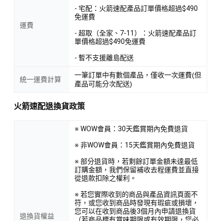
- 宅配：火箭速配產品訂單價格超過$490
免運費
運費
- 超取（全家、7-11）：火箭速配產品訂
單價格超過$490免運費
- 暫不支援離島配送
一筆訂單中有數個產品，僅收一次運費(但
統一運費計算
產品可能分次配送)
火箭速配退換貨政策
※ WOW會員：30天鑑賞期內免費退貨
※ 非WOW會員：15天鑑賞期內免費退貨
※ 部分退貨時，若剩餘訂單金額未達最低
訂購金額，我們保留補收去程運費並直接
從退款扣除之權利。
※ 若您實際收到的商品與產品資訊頁面不
符，或您收到商品時發現有瑕疵或損壞，
您可以在收到商品後3個月內申請退換貨
退換貨權益
（若商品標有賞味期限或有效期限，您必