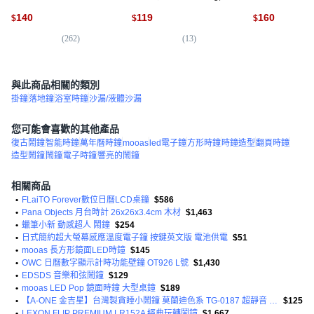
立兩用床頭鬧鐘 時間溫度
色
140
119
160
$
$
$
顯示/雙鬧鈴, 白色 + 藍色
(
262
)
(
13
)
(
2
與此商品相關的類別
掛鐘
落地鐘
浴室時鐘
沙漏/液體沙漏
您可能會喜歡的其他產品
復古鬧鐘
智能時鐘
萬年曆時鐘
mooas
led電子鐘
方形時鐘
時鐘造型
翻頁時鐘
造型鬧鐘
鬧鐘
電子時鐘
響亮的鬧鐘
相關商品
•
FLaiTO Forever數位日曆LCD桌鐘
$586
•
Pana Objects 月台時計 26x26x3.4cm 木材
$1,463
•
蠟筆小新 動感超人 鬧鐘
$254
•
日式簡約超大螢幕感應溫度電子鐘 按鍵英文版 電池供電
$51
•
mooas 長方形鏡面LED時鐘
$145
•
OWC 日曆數字顯示計時功能壁鐘 OT926 L號
$1,430
•
EDSDS 音樂和弦鬧鐘
$129
•
mooas LED Pop 鏡面時鐘 大型桌鐘
$189
•
【A-ONE 金吉星】台灣製貪睡小鬧鐘 莫蘭迪色系 TG-0187 超靜音 小夜燈 旅行 學生住宿 讀書專用
$125
•
LEXON FLIP PREMIUM LR152A 經典玩轉鬧鐘
$1,667