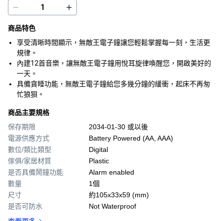
商品特色
享受清晰時間顯示，無敵王電子鐘讓您輕鬆掌握每一刻，生活更
規律。
內建12首音樂，讓無敵王電子鐘用悅耳旋律喚醒您，開啟美好的
一天。
具備貪睡功能，無敵王電子鐘給您多幾分鐘的緩衝，起床不再匆
忙狼狽。
商品主要規格
保存期限
2034-01-30 或以後
電源供應方式
Battery Powered (AA, AAA)
數位/類比類型
Digital
傢俱/家居材質
Plastic
是否具備鬧鐘功能
Alarm enabled
數量
1個
尺寸
約105x33x59 (mm)
是否可防水
Not Waterproof