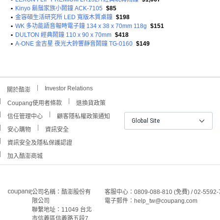
•
Kinyo 鬍鬚家族小鬧鐘 ACK-7105
$85
•
金容碩生活研究所 LED 寬版木質桌鐘
$198
•
WK 多功能語音報時電子鐘 134 x 38 x 70mm 118g
$151
•
DULTON 經典鬧鐘 110 x 90 x 70mm
$418
•
A-ONE 金吉星 夜光大鈴響靜音鬧鐘 TG-0160
$149
Investor Relations
關於酷澎
Coupang使用者條款
退換貨政策
信任管理中心
顧客隱私權政策通知
Global Site
安心購物
資訊安全
資訊安全及隱私保護認證
加入酷澎商城
公司名稱：酷澎股份有
客服中心：0809-088-810 (免費) / 02-5592-
限公司
電子郵件：help_tw@coupang.com
聯繫地址：11049 台北
市信義區信義路五段7