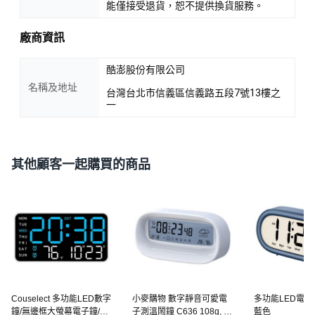
能僅接受退貨，恕不提供換貨服務。
廠商資訊
酷澎股份有限公司
名稱及地址
台灣台北市信義區信義路五段7號13樓之
一
其他顧客一起購買的商品
Couselect 多功能LED數字
小麥購物 數字靜音可愛電
多功能LED電子
鐘/無邊框大螢幕電子鐘/掛
子測溫鬧鐘 C636 108g, 白
藍色