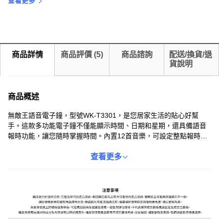
查看更多
商品詳情
商品評價
(
5
)
商品諮詢
配送/換貨/退
貨說明
商品概述
無敵王語音電子鐘，型號WK-T3301，是您居家生活的貼心好幫
手。這款多功能電子鐘不僅能顯示時間、日期和星期，還具備語音
報時功能，讓您隨時掌握時間。內置12首音樂，可設定整點報時或
貪睡功能，讓您在悅耳的音樂中醒來。白色夜光燈設計，即使在黑
暗中也能清晰讀取時間。此外，它還支援12/24小時制切換，並可設
查看更多
定三組鬧鐘提示，滿足您不同的需求。採用塑料和電子元件製成，
尺寸約為105x33x59毫米，輕巧方便，是您臥室或辦公室的理想選
擇。