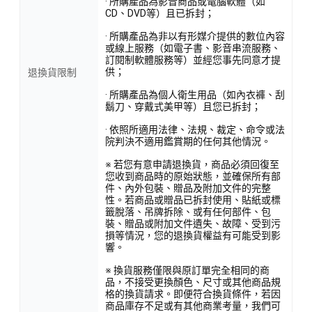
· 所購產品為影音商品或電腦軟體（如
CD、DVD等）且已拆封；
· 所購產品為非以有形媒介提供的數位內容
或線上服務（如電子書、影音串流服務、
訂閱制軟體服務等）並經您事先同意才提
供；
退換貨限制
· 所購產品為個人衛生用品（如內衣褲、刮
鬍刀、穿戴式美甲等）且您已拆封；
· 依照所適用法律、法規、裁定、命令或法
院判決不適用鑑賞期的任何其他情況。
※ 若您有意申請退換貨，商品必須回復至
您收到商品時的原始狀態，並確保所有部
件、內外包裝、贈品及附加文件的完整
性。若商品或贈品已拆封使用、貼紙或標
籤脫落、吊牌拆除、或有任何部件、包
裝、贈品或附加文件遺失、故障、受到污
損等情況，您的退換貨權益有可能受到影
響。
※ 換貨服務僅限與原訂單完全相同的商
品，不接受更換顏色、尺寸或其他商品規
格的換貨請求。即便符合換貨條件，若因
商品庫存不足或有其他商業考量，我們可