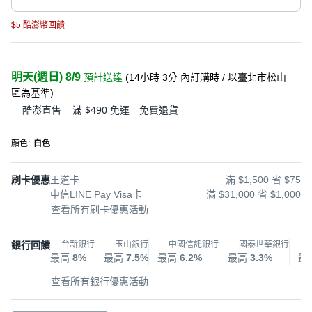
$5 酷澎幣回饋
明天(週日) 8/9
預計送達
(
14小時 3分
內訂購時
/ 以臺北市松山
區為基準
)
酷澎直售
滿 $490 免運
免費退貨
顏色
:
白色
刷卡優惠
王道卡
滿 $1,500 省 $75
中信LINE Pay Visa卡
滿 $31,000 省 $1,000
查看所有刷卡優惠活動
銀行回饋
台新銀行
玉山銀行
中國信託銀行
國泰世華銀行
最高
8%
最高
7.5%
最高
6.2%
最高
3.3%
最
查看所有銀行優惠活動