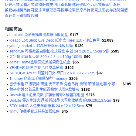
反光吊飾
金屬吊飾
購物
鞋撐
史努比鑰匙圈
拖鞋架
壓克力吊飾
板車
行李秤
菜籃袋
相機吊飾
鞋套
床單整理器
鞋拔
手拉車
達摩吊飾
拋棄式雨衣
存錢筒
菜籃
雨鞋套
不鏽鋼鑰匙圈
相關商品
•
bebiskin 免治馬桶專用濕紙巾收納盒
$117
•
ideaco Loft Shop Eye Deco 紙巾盒 Torel 110 - 沙白色單
$1,089
•
young market 北歐風牙籤棉花棒收納筒
$120
•
TengYue 可視掀蓋自動抽拉式鞋盒 中號 34 x 26 x 17.5cm 5個
$595
•
金字塔 尼龍紮束帶 300 x 4.8mm 100g 100條
$60
•
comet Home盒裝面紙兼捲筒衛生紙盒
$55
•
YENDAR 研達 吉伊卡哇皮革吊飾
$102
•
SURUGA 32975 附蓋封口夾 窄口 12.6 x 3.9 x 2.2cm
$97
•
Tmoney 穿戴式手錶黏貼型T-money
$205
•
吉伊卡哇 正版現貨 研達 皮革吊飾 角色吊飾 掛環 吊環 鑰匙套 小可愛 小八貓 小兔兔 小桃 chiikawa
$185
•
葉子小舖 北歐風衛生紙置物盒 大號A款雙層
$192
•
Iknowk 迪士尼皮克斯 腦筋急轉彎2 輪盤鑰匙圈
$276
•
UdiLife 優的生活大師 折折/淺型大置物收納盒 約39x28x13.5cm
$79
•
STOLIVING 人造皮革面紙套 24 x 12 x 12.5cm
$75
•
finmu 便攜手套式鞋鞋油粉紅色
$45