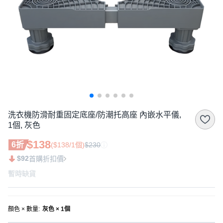
洗衣機防滑耐重固定底座/防潮托高座 內嵌水平儀,
1個, 灰色
$138
6折
($138/1個)
$230
$92
首購折扣價
暫時缺貨
顏色 × 數量
:
灰色 × 1個