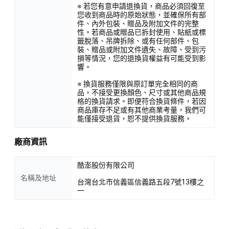
※ 若您有意申請退換貨，商品必須回復至
您收到商品時的原始狀態，並確保所有部
件、內外包裝、贈品及附加文件的完整
性。若商品或贈品已拆封使用、貼紙或標
籤脫落、吊牌拆除、或有任何部件、包
裝、贈品或附加文件遺失、故障、受到污
損等情況，您的退換貨權益有可能受到影
響。
※ 換貨服務僅限與原訂單完全相同的商
品，不接受更換顏色、尺寸或其他商品規
格的換貨請求。即便符合換貨條件，若因
商品庫存不足或有其他商業考量，我們可
能僅接受退貨，恕不提供換貨服務。
廠商資訊
酷澎股份有限公司
名稱及地址
台灣台北市信義區信義路五段7號13樓之
一