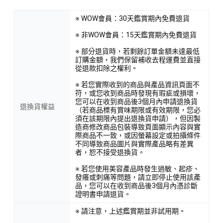
※ WOW會員：30天鑑賞期內免費退貨
※ 非WOW會員：15天鑑賞期內免費退貨
※ 部分退貨時，若剩餘訂單金額未達最低
訂購金額，我們保留補收去程運費並直接
從退款扣除之權利。
※ 若您實際收到的商品與產品資訊頁面不
符，或您收到商品時發現有瑕疵或損壞，
您可以在收到商品後3個月內申請退換貨
退換貨權益
（若商品標有賞味期限或有效期限，您必
須在該期限內提出退換貨申請），但因製
造商修改商品包裝導致頁面顯示內容與實
際商品不一致，或因螢幕設定或拍攝條件
不同導致商品圖片與實際產品略有差異
者，恕不接受退換貨。
※ 若您使用美容產品時發生過敏、起疹、
發癢或刺痛等問題，請立即停止使用該產
品，您可以在收到商品後3個月內憑診斷
證明書申請退貨。
※ 請注意，上述鑑賞期並非試用期。