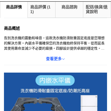
商品詳情
商品評價
(
1
商品諮詢
配送/換貨/退
1
)
貨說明
商品概述
告別洗衣機的震動和噪音，這款洗衣機防滑耐重固定底座是您理想
的解決方案。內嵌水平儀確保您的洗衣機始終保持平衡，從而延長
其使用壽命並減少不必要的磨損。四腳設計提供卓越的穩定性。此
外，底座還能有效抬高洗衣機，讓您的洗衣環境更清潔衛生。安裝
簡便，無需專業工具，即可輕鬆完成。
查看更多