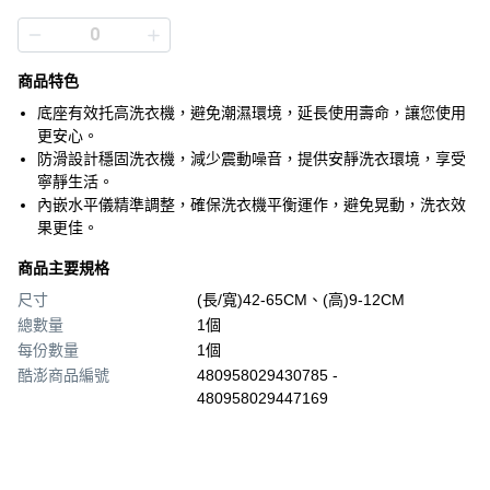
商品特色
底座有效托高洗衣機，避免潮濕環境，延長使用壽命，讓您使用
更安心。
防滑設計穩固洗衣機，減少震動噪音，提供安靜洗衣環境，享受
寧靜生活。
內嵌水平儀精準調整，確保洗衣機平衡運作，避免晃動，洗衣效
果更佳。
商品主要規格
尺寸
(長/寬)42-65CM、(高)9-12CM
總數量
1個
每份數量
1個
酷澎商品編號
480958029430785 -
480958029447169