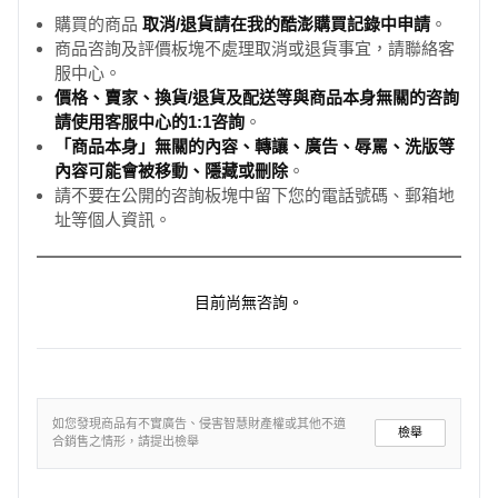
購買的商品
取消/退貨請在我的酷澎購買記錄中申請
。
商品咨詢及評價板塊不處理取消或退貨事宜，請聯絡客
服中心。
價格、賣家、換貨/退貨及配送等與商品本身無關的咨詢
請使用客服中心的1:1咨詢
。
「商品本身」無關的內容、轉讓、廣告、辱罵、洗版等
內容可能會被移動、隱藏或刪除
。
請不要在公開的咨詢板塊中留下您的電話號碼、郵箱地
址等個人資訊。
目前尚無咨詢。
如您發現商品有不實廣告、侵害智慧財產權或其他不適
檢舉
合銷售之情形，請提出檢舉