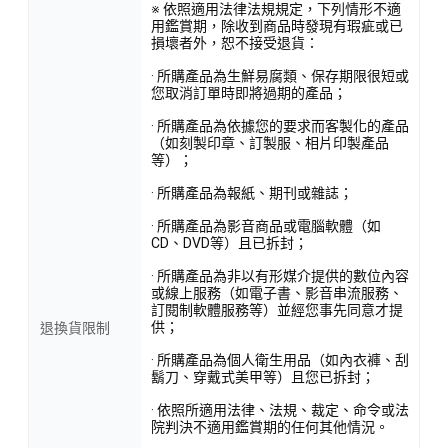
※ 依照適用法律法規規定，下列情形不適
用鑑賞期，除收到商品時發現有瑕疵或已
損壞者外，恕不接受退貨：
· 所購產品為生鮮易腐類、保存期限很短或
您取消訂單時即將過期的產品；
· 所購產品為依據您的要求而客製化的產品
（如刻製印章、訂製服、相片印製產品
等）；
· 所購產品為報紙、期刊或雜誌；
· 所購產品為影音商品或電腦軟體（如
CD、DVD等）且已拆封；
· 所購產品為非以有形媒介提供的數位內容
或線上服務（如電子書、影音串流服務、
訂閱制軟體服務等）並經您事先同意才提
供；
退換貨限制
· 所購產品為個人衛生用品（如內衣褲、刮
鬍刀、穿戴式美甲等）且您已拆封；
· 依照所適用法律、法規、裁定、命令或法
院判決不適用鑑賞期的任何其他情況。