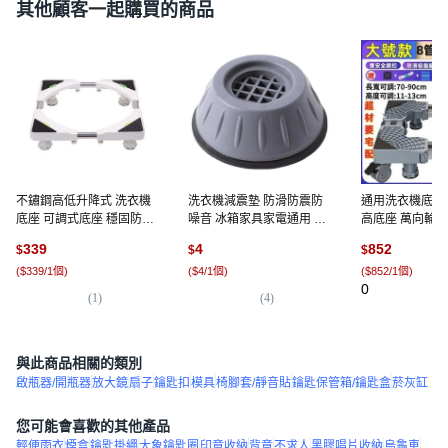
其他顧客一起購買的商品
不鏽鋼高低升降式 洗衣機
洗衣機減震墊 防滑防震防
通用洗衣機底座
底座 可調式底座 穩固防鏽,
噪音 冰箱家具家電通用 穩
高底座 萬向輪伸
1個, 10065633
固架高保護地板 灰色, 灰, 1
個, 4輪豪華款=
339
4
852
$
$
$
個
腳4雙輪鎖輪工
(
$339/1個
)
(
$4/1個
)
(
$852/1個
)
0
(
1
)
(
4
)
與此商品相關的類別
啟瓶器/開瓶器
放大鏡
扇子
鑰匙扣
模具
椅腳套/靜音貼
鑰匙保管箱/鑰匙盒
菸灰缸
您可能會喜歡的其他產品
輕便雨衣
煙盒
鑰匙掛繩
大象鑰匙圈
印章收納
背章
不求人
黑膠唱片收納
烏龜車