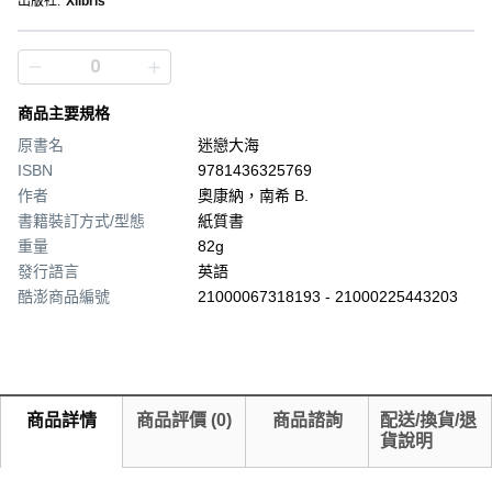
出版社
:
Xlibris
商品主要規格
原書名
迷戀大海
ISBN
9781436325769
作者
奧康納，南希 B.
書籍裝訂方式/型態
紙質書
重量
82g
發行語言
英語
酷澎商品編號
21000067318193 - 21000225443203
商品詳情
商品評價
(
0
)
商品諮詢
配送/換貨/退
貨說明