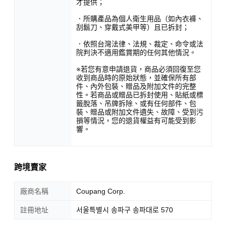
才提供；
．所購產品為個人衛生用品（如內衣褲、
刮鬍刀、穿戴式美甲等）且已拆封；
．依照台灣法律、法規、裁定、命令或法
院判決不適用鑑賞期的任何其他情況。
※若您有意申請退貨，商品必須回復至您
收到商品時的原始狀態，並確保所有部
件、內外包裝、贈品及附加文件的完整
性。若商品或贈品已拆封使用、貼紙或標
籤脫落、吊牌拆除、或有任何部件、包
裝、贈品或附加文件遺失、故障、受到污
損等情況，您的退貨權益有可能受到影
響。
跨境賣家
廠商名稱
Coupang Corp.
註冊地址
서울특별시 송파구 송파대로 570