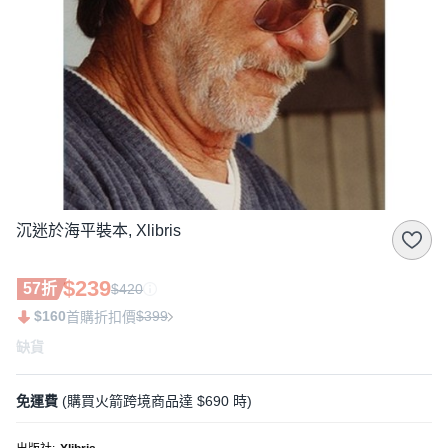
沉迷於海平裝本, Xlibris
$239
57折
$420
$160
$399
首購折扣價
缺貨
免運費
(購買火箭跨境商品達 $690 時)