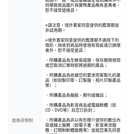
商品不一致，或因螢幕設定或拍攝條件不
同導致商品圖片與實際產品略有差異者，
恕不接受退換貨。
※請注意，境外賣家同意提供的鑑賞期並
非試用期。
※境外賣家同意提供的鑑賞期不適用下列
情形，除收到商品時發現有瑕疵或已損壞
者外，恕不接受退貨：
．所購產品為生鮮易腐類、保存期限很短
或您取消訂單時即將過期的產品；
．所購產品為依據您的要求而客製化的產
品（如刻製印章、訂製服、相片印製產品
等）；
．所購產品為報紙、期刊或雜誌；
．所購產品為影音商品或電腦軟體（如
CD、DVD等）且您已拆封；
．所購產品為非以有形媒介提供的數位內
退換貨限制
容或線上服務（如電子書、影音串流服
務、訂閱制軟體服務等）並經您事先同意