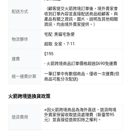
（顧客提交火箭跨境訂單後，境外賣家會
配送方式
收到訂單內容並直接配送商品給顧客，與
產品有關之資訊、圖片、說明及其他相關
資訊，均由境外賣家提供。）
宅配: 黑貓宅急便
物流夥伴
超取: 全家、7-11
$195
運費
- 火箭跨境商品訂單價格超過$690免運費
一筆訂單中有數個商品，僅收一次運費(但
統一運費計算
商品可能分次配送)
火箭跨境退換貨政策
※因火箭跨境商品為海外直送，退貨時境
外賣家保留收取退貨處理費（新臺幣95
退貨費用
元）並直接從退款扣除之權利。