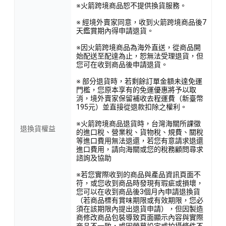
※火箭跨境商品恕不提供換貨服務。
※ 經境外賣家同意，收到火箭跨境商品後7
天鑑賞期內得申請退貨。
※因火箭跨境商品為海外直送，從商品開
始配送至配達為止，恕無法受理退貨，但
您可在收到商品後申請退貨。
※ 部分退貨時，若剩餘訂單金額未達免運
門檻，您原本享有的免運優惠將予以取
消，境外賣家保留補收去程運費（新臺幣
195元）並直接從退款扣除之權利。
※火箭跨境商品退貨時，台灣海關所課徵
退換貨權益
的進口稅、營業稅、貨物稅、規費、關稅
等進口費用無法退還，若您有意請求退還
進口費用，請向海關或您的稅務顧問尋求
諮詢及協助
※若您實際收到的商品與產品資訊頁面不
符，或您收到商品時發現有瑕疵或損壞，
您可以在收到商品後3個月內申請退換貨
（若商品標有賞味期限或有效期限，您必
須在該期限內提出退貨申請），但因製造
商修改商品包裝導致頁面顯示內容與實際