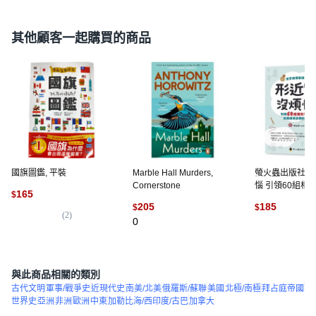
其他顧客一起購買的商品
國旗圖鑑, 平裝
Marble Hall Murders,
螢火蟲出版社 
Cornerstone
惱 引領60組相
165
$
用詞的陷阱, 平
205
185
$
$
(
2
)
0
(
1
)
與此商品相關的類別
古代文明
軍事/戰爭史
近現代史
南美/北美
俄羅斯/蘇聯
美國
北極/南極
拜占庭帝國
世界史
亞洲
非洲
歐洲
中東
加勒比海/西印度/古巴
加拿大