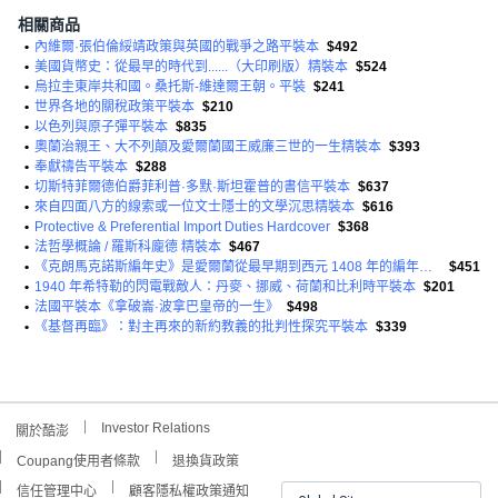
相關商品
•
內維爾·張伯倫綏靖政策與英國的戰爭之路平裝本
$492
•
美國貨幣史：從最早的時代到......（大印刷版）精裝本
$524
•
烏拉圭東岸共和國。桑托斯-維達爾王朝。平裝
$241
•
世界各地的關稅政策平裝本
$210
•
以色列與原子彈平裝本
$835
•
奧蘭治親王、大不列顛及愛爾蘭國王威廉三世的一生精裝本
$393
•
奉獻禱告平裝本
$288
•
切斯特菲爾德伯爵菲利普·多默·斯坦霍普的書信平裝本
$637
•
來自四面八方的線索或一位文士隱士的文學沉思精裝本
$616
•
Protective & Preferential Import Duties Hardcover
$368
•
法哲學概論 / 羅斯科龐德 精裝本
$467
•
《克朗馬克諾斯編年史》是愛爾蘭從最早期到西元 1408 年的編年史平裝本
$451
•
1940 年希特勒的閃電戰敵人：丹麥、挪威、荷蘭和比利時平裝本
$201
•
法國平裝本《拿破崙·波拿巴皇帝的一生》
$498
•
《基督再臨》：對主再來的新約教義的批判性探究平裝本
$339
Investor Relations
關於酷澎
Coupang使用者條款
退換貨政策
信任管理中心
顧客隱私權政策通知