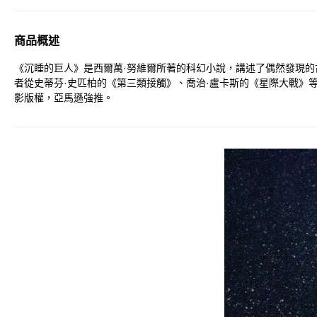
商品概述
《沉睡的巨人》是西爾萬·努維爾所著的科幻小說，講述了偶然發現
者從史蒂芬·史匹柏的《第三類接觸》、喬治·盧卡斯的《星際大戰》
影版權，亞馬遜強推。