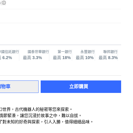
)
中國信託銀行
國泰世華銀行
第一銀行
永豐銀行
聯邦銀行
兆
高
6.2%
最高
3.3%
最高
18%
最高
10%
最高
8.3%
最高
購物車
立即購買
幻世界，古代機器人的秘密等您來探索。
，情節緊湊，讓您沉浸於故事之中，難以自拔。
了對未知的好奇與探索，引人入勝，值得細細品味。