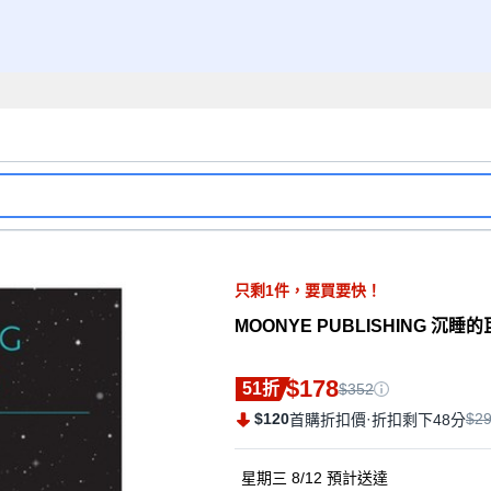
只剩
1
件，
要買要快！
MOONYE PUBLISHING 沉睡
$178
51折
$352
$120
·
$2
首購折扣價
折扣剩下48分
星期三 8/12
預計送達