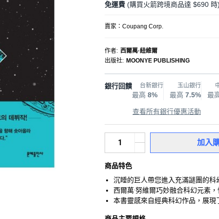
免運費
(購買火箭跨境商品達 $690 時
賣家：
Coupang Corp.
作者
:
西爾萬·紐維爾
出版社
:
MOONYE PUBLISHING
銀行回饋
台新銀行
玉山銀行
最高
8%
最高
7.5%
最
查看所有銀行優惠活動
加入
商品特色
沉睡的巨人帶您進入充滿謎團的科
西爾萬·努維爾巧妙融合科幻元素
本書靈感來自經典科幻作品，展現
商品主要規格