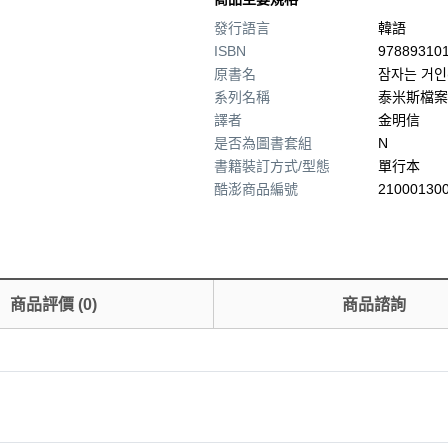
發行語言
韓語
ISBN
97889310
原書名
잠자는 거인(
系列名稱
泰米斯檔案
譯者
金明信
是否為圖書套組
N
書籍裝訂方式/型態
單行本
酷澎商品編號
210001300
商品評價
(
0
)
商品諮詢