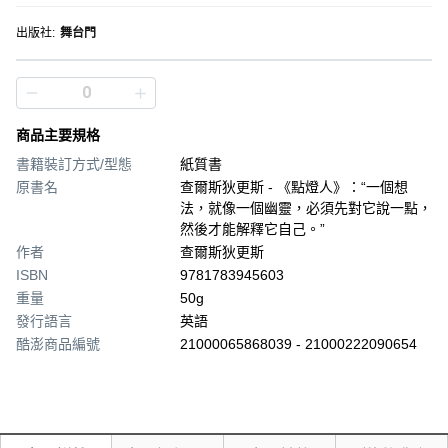
出版社
:
舞台門
商品主要規格
書籍裝訂方式/型態
紙質書
原書名
查爾斯狄更斯 - 《點燈人》：“一個想
法，就像一個幽靈，必須先對它說一點，
然後才能解釋它自己。”
作者
查爾斯狄更斯
ISBN
9781783945603
重量
50g
發行語言
英語
酷澎商品編號
21000065868039 - 21000222090654