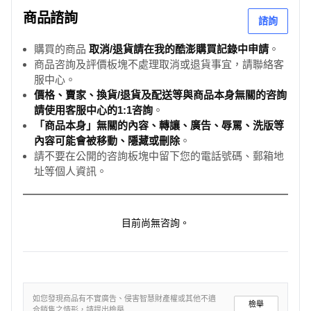
商品諮詢
諮詢
購買的商品
取消/退貨請在我的酷澎購買記錄中申請
。
商品咨詢及評價板塊不處理取消或退貨事宜，請聯絡客
服中心。
價格、賣家、換貨/退貨及配送等與商品本身無關的咨詢
請使用客服中心的1:1咨詢
。
「商品本身」無關的內容、轉讓、廣告、辱罵、洗版等
內容可能會被移動、隱藏或刪除
。
請不要在公開的咨詢板塊中留下您的電話號碼、郵箱地
址等個人資訊。
目前尚無咨詢。
如您發現商品有不實廣告、侵害智慧財產權或其他不適
檢舉
合銷售之情形，請提出檢舉