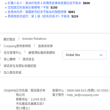
•
紅種人白人：美洲印地安人的傳奇故事與真實記述平裝本
$608
•
您知道您的會員在哪裡嗎？平裝
$150
•
色情烏托邦：俄羅斯世紀末平裝本的頹廢想像
$891
•
黑暗陰影的詛咒：第 1 冊《迷失的孩子》平裝本
$224
Investor Relations
關於酷澎
Coupang使用者條款
退換貨政策
信任管理中心
顧客隱私權政策通知
Global Site
安心購物
資訊安全
資訊安全及隱私保護認證
加入酷澎商城
公司名稱：酷澎股份有
客服中心：0809-088-810 (免費) / 02-5592-
限公司
電子郵件：help_tw@coupang.com
聯繫地址：11049 台北
市信義區信義路五段7
號13樓之1