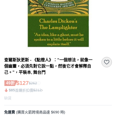
查爾斯狄更斯 - 《點燈人》：“一個想法，就像一
個幽靈，必須先對它說一點，然後它才會解釋自
己。”，平裝本, 舞台門
$127
49折
$262
$85
$212
首購折扣價
缺貨
免運費
(購買火箭跨境商品達 $690 時)