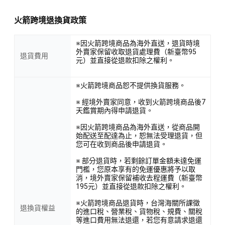
火箭跨境退換貨政策
※因火箭跨境商品為海外直送，退貨時境
外賣家保留收取退貨處理費（新臺幣95
退貨費用
元）並直接從退款扣除之權利。
※火箭跨境商品恕不提供換貨服務。
※ 經境外賣家同意，收到火箭跨境商品後7
天鑑賞期內得申請退貨。
※因火箭跨境商品為海外直送，從商品開
始配送至配達為止，恕無法受理退貨，但
您可在收到商品後申請退貨。
※ 部分退貨時，若剩餘訂單金額未達免運
門檻，您原本享有的免運優惠將予以取
消，境外賣家保留補收去程運費（新臺幣
195元）並直接從退款扣除之權利。
※火箭跨境商品退貨時，台灣海關所課徵
退換貨權益
的進口稅、營業稅、貨物稅、規費、關稅
等進口費用無法退還，若您有意請求退還