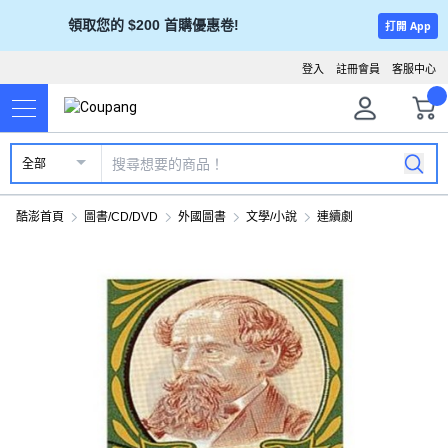
領取您的 $200 首購優惠卷!
打開 App
登入
註冊會員
客服中心
全部
酷澎首頁
圖書/CD/DVD
外國圖書
文學/小說
連續劇