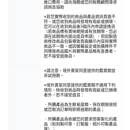
進口費用，請向海關或您的稅務顧問尋求
諮詢及協助
※若您實際收到的商品與產品資訊頁面不
符，或您收到商品時發現有瑕疵或損壞，
您可以在收到商品後3個月內申請退換貨
（若商品標有賞味期限或有效期限，您必
須在該期限內提出退貨申請），但因製造
商修改商品包裝導致頁面顯示內容與實際
商品不一致，或因螢幕設定或拍攝條件不
同導致商品圖片與實際產品略有差異者，
恕不接受退換貨。
※請注意，境外賣家同意提供的鑑賞期並
非試用期。
※境外賣家同意提供的鑑賞期不適用下列
情形，除收到商品時發現有瑕疵或已損壞
者外，恕不接受退貨：
．所購產品為生鮮易腐類、保存期限很短
或您取消訂單時即將過期的產品；
．所購產品為依據您的要求而客製化的產
品（如刻製印章、訂製服、相片印製產品
等）；