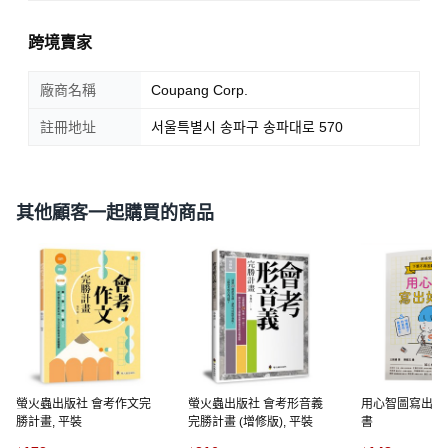
跨境賣家
廠商名稱
Coupang Corp.
註冊地址
서울특별시 송파구 송파대로 570
其他顧客一起購買的商品
螢火蟲出版社 會考作文完
螢火蟲出版社 會考形音義
用心智圖寫出好作
勝計畫, 平裝
完勝計畫 (增修版), 平裝
書