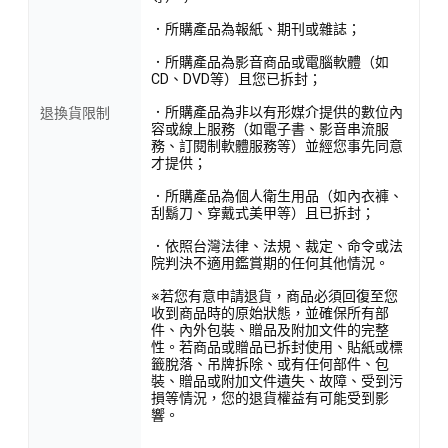
．所購產品為報紙、期刊或雜誌；
．所購產品為影音商品或電腦軟體（如
CD、DVD等）且您已拆封；
．所購產品為非以有形媒介提供的數位內
退換貨限制
容或線上服務（如電子書、影音串流服
務、訂閱制軟體服務等）並經您事先同意
才提供；
．所購產品為個人衛生用品（如內衣褲、
刮鬍刀、穿戴式美甲等）且已拆封；
．依照台灣法律、法規、裁定、命令或法
院判決不適用鑑賞期的任何其他情況。
※若您有意申請退貨，商品必須回復至您
收到商品時的原始狀態，並確保所有部
件、內外包裝、贈品及附加文件的完整
性。若商品或贈品已拆封使用、貼紙或標
籤脫落、吊牌拆除、或有任何部件、包
裝、贈品或附加文件遺失、故障、受到污
損等情況，您的退貨權益有可能受到影
響。