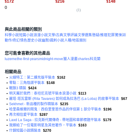
172
216
148
$
$
$
0
(
1
)
(
3
)
與此商品相關的類別
科學小說
短篇小說
浪漫小說
文學/古典
文學評論
文學選集
懸疑/推理
犯罪
驚悚
詩
動作/奇幻
情色
歷史小說
幽默/諷刺小說
人種/地區類別
您可能會喜歡的其他產品
luzerne
the-first-years
midnight-move
獵人漫畫
charles
科克蘭
相關商品
•
火線特工：第二擴充版平裝本
$162
•
零點：三角陰謀平裝本
$148
•
戰狼3 精裝
$424
•
明天屬於我們：泰坦尼克號平裝本浪漫小說
$113
•
麗塔·塔瓦雷斯 (Rita Tavares) 如何成為拉洛巴 (La Loba) 的故事平裝本
$67
•
Sekhmet - 新品種的製作精裝本
$235
•
哈里森維爾的鬧鬼：西伯里奎恩作品的伴侶第 1 部分平裝本
$196
•
再次相信愛平裝本
$287
•
Laxd La Saga - 拉克斯代爾傳奇 - 帶地圖和章節標題平裝本
$179
•
我嫁給了一位電影明星及其他著作，平裝本
$163
•
什錦短篇小說精裝本
$270