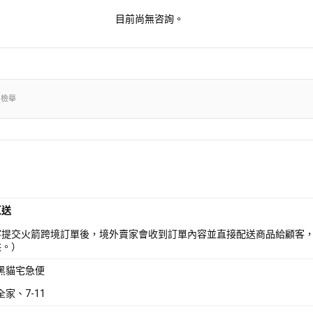
目前尚無咨詢。
出檢舉
直送
客提交火箭跨境訂單後，境外賣家會收到訂單內容並直接配送商品給顧客
供。）
 黑貓宅急便
全家、7-11