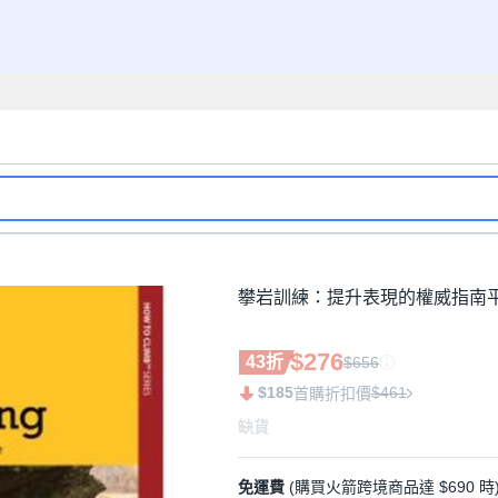
攀岩訓練：提升表現的權威指南平
$276
43折
$656
$185
$461
首購折扣價
缺貨
免運費
(購買火箭跨境商品達 $690 時