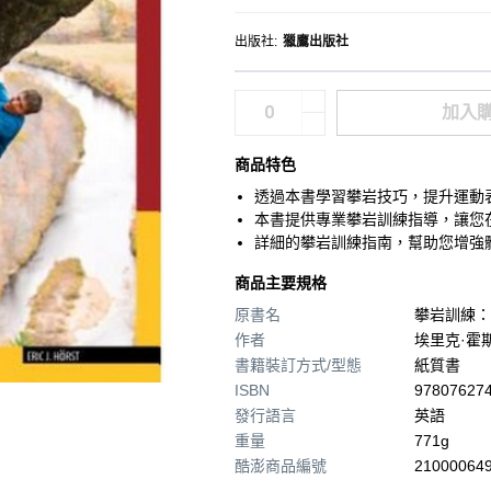
出版社
:
獵鷹出版社
加入
商品特色
透過本書學習攀岩技巧，提升運動
本書提供專業攀岩訓練指導，讓您
詳細的攀岩訓練指南，幫助您增強
商品主要規格
原書名
攀岩訓練：
作者
埃里克·霍
書籍裝訂方式/型態
紙質書
ISBN
97807627
發行語言
英語
重量
771g
酷澎商品編號
210000649