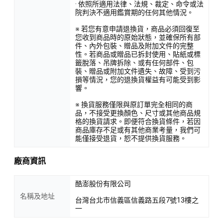
· 依照所適用法律、法規、裁定、命令或法
院判決不適用鑑賞期的任何其他情況。
※ 若您有意申請退換貨，商品必須回復至
您收到商品時的原始狀態，並確保所有部
件、內外包裝、贈品及附加文件的完整
性。若商品或贈品已拆封使用、貼紙或標
籤脫落、吊牌拆除、或有任何部件、包
裝、贈品或附加文件遺失、故障、受到污
損等情況，您的退換貨權益有可能受到影
響。
※ 換貨服務僅限與原訂單完全相同的商
品，不接受更換顏色、尺寸或其他商品規
格的換貨請求。即便符合換貨條件，若因
商品庫存不足或有其他商業考量，我們可
能僅接受退貨，恕不提供換貨服務。
廠商資訊
酷澎股份有限公司
名稱及地址
台灣台北市信義區信義路五段7號13樓之
一