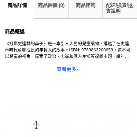
商品詳情
商品評價
(
0
)
商品諮詢
配送/換貨/退
貨說明
商品概述
《打斷史達林的鼻子》是一本引人入勝的兒童讀物，講述了在史達
林時代蘇聯成長的年輕人的故事。ISBN: 9789863200659。這本書
以兒童的視角，探索了政治、忠誠和個人良知等複雜主題，讓年輕
讀者在閱讀中思考歷史與道德。透過生動的故事和引人入勝的情
節，本書激發孩子們的批判性思維和對不同文化的理解。這本外國
查看更多
書籍不僅是一部文學作品，也是一個了解歷史和培養價值觀的寶貴
工具。適合對歷史、文化和成長故事感興趣的兒童閱讀。