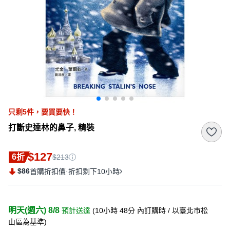
只剩
5
件，
要買要快！
打斷史達林的鼻子, 精裝
$127
6折
$213
$86
·
首購折扣價
折扣剩下10小時
明天(週六) 8/8
預計送達
(
10小時 48分
內訂購時
/ 以臺北市松
山區為基準
)