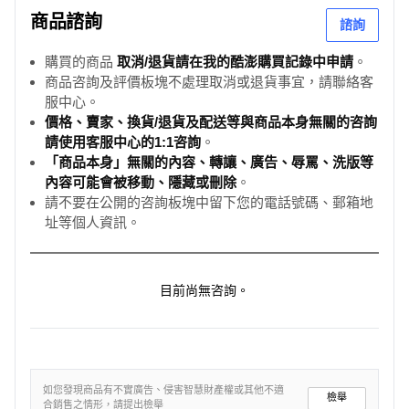
商品諮詢
諮詢
購買的商品
取消/退貨請在我的酷澎購買記錄中申請
。
商品咨詢及評價板塊不處理取消或退貨事宜，請聯絡客
服中心。
價格、賣家、換貨/退貨及配送等與商品本身無關的咨詢
請使用客服中心的1:1咨詢
。
「商品本身」無關的內容、轉讓、廣告、辱罵、洗版等
內容可能會被移動、隱藏或刪除
。
請不要在公開的咨詢板塊中留下您的電話號碼、郵箱地
址等個人資訊。
目前尚無咨詢。
如您發現商品有不實廣告、侵害智慧財產權或其他不適
檢舉
合銷售之情形，請提出檢舉