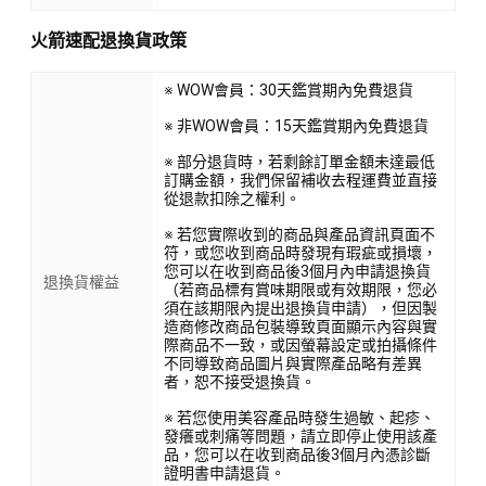
火箭速配退換貨政策
※ WOW會員：30天鑑賞期內免費退貨
※ 非WOW會員：15天鑑賞期內免費退貨
※ 部分退貨時，若剩餘訂單金額未達最低
訂購金額，我們保留補收去程運費並直接
從退款扣除之權利。
※ 若您實際收到的商品與產品資訊頁面不
符，或您收到商品時發現有瑕疵或損壞，
您可以在收到商品後3個月內申請退換貨
退換貨權益
（若商品標有賞味期限或有效期限，您必
須在該期限內提出退換貨申請），但因製
造商修改商品包裝導致頁面顯示內容與實
際商品不一致，或因螢幕設定或拍攝條件
不同導致商品圖片與實際產品略有差異
者，恕不接受退換貨。
※ 若您使用美容產品時發生過敏、起疹、
發癢或刺痛等問題，請立即停止使用該產
品，您可以在收到商品後3個月內憑診斷
證明書申請退貨。