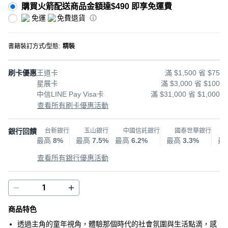
購買火箭配送商品金額達$490 即享免運費
免運
免費退貨
書籍裝訂方式/型態
:
精裝
刷卡優惠
王道卡
滿 $1,500 省 $75
星展卡
滿 $3,000 省 $100
中信LINE Pay Visa卡
滿 $31,000 省 $1,000
查看所有刷卡優惠活動
銀行回饋
台新銀行
玉山銀行
中國信託銀行
國泰世華銀行
最高
8%
最高
7.5%
最高
6.2%
最高
3.3%
最
查看所有銀行優惠活動
商品特色
透過主角的童年視角，體驗那個時代的社會氛圍與生活點滴，感