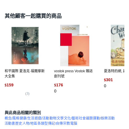
其他顧客一起購買的商品
和平國際 夏洛克·福爾摩斯
vostok press Vostok 雜誌
夏洛特的網, 詳
大全集
創刊號
301
$
159
176
$
$
0
0
(
3
)
與此商品相關的類別
概念/風格
健康/生活
遊戲/活動
動物
文學
文化/藝術
社會議題
運動/娛樂活動
活動書
歷史
人物/地區
各類型
傳記/自傳
宗教
電腦