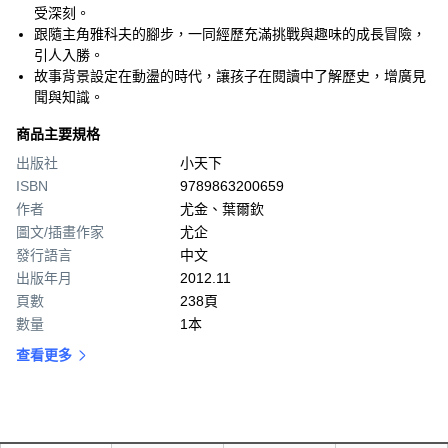
受深刻。
跟隨主角雅科夫的腳步，一同經歷充滿挑戰與趣味的成長冒險，
引人入勝。
故事背景設定在動盪的時代，讓孩子在閱讀中了解歷史，增廣見
聞與知識。
商品主要規格
出版社
小天下
ISBN
9789863200659
作者
尤金、葉爾欽
圖文/插畫作家
尤企
發行語言
中文
出版年月
2012.11
頁數
238頁
數量
1本
查看更多