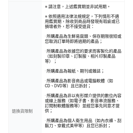
※ 請注意，上述鑑賞期並非試用期。
※ 依照適用法律法規規定，下列情形不適
用鑑賞期，除收到商品時發現有瑕疵或已
損壞者外，恕不接受退貨：
· 所購產品為生鮮易腐類、保存期限很短或
您取消訂單時即將過期的產品；
· 所購產品為依據您的要求而客製化的產品
（如刻製印章、訂製服、相片印製產品
等）；
· 所購產品為報紙、期刊或雜誌；
· 所購產品為影音商品或電腦軟體（如
CD、DVD等）且已拆封；
· 所購產品為非以有形媒介提供的數位內容
或線上服務（如電子書、影音串流服務、
訂閱制軟體服務等）並經您事先同意才提
供；
退換貨限制
· 所購產品為個人衛生用品（如內衣褲、刮
鬍刀、穿戴式美甲等）且您已拆封；