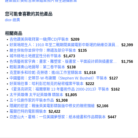
建築
設計
美術
音樂
樂譜集
照片
各主題攝影集
您可能會喜歡的其他產品
dior-迪奧
相關商品
•
吉他讚美與敬拜第一級[帶CD]平裝本
$209
•
好萊塢陌生人：1910 年至二戰期間美國電影中斯堪的納維亞演員的歷史精裝本
$2,399
•
願主保佑你並保守你：樂譜及部分平裝本
$135
•
城市綠地土地適宜性分析平裝本
$1,473
•
色情藝術家字典：畫家、雕塑家、版畫家、平面設計師與插畫家、平裝本
$1,756
•
輕鬆演奏山地揚琴：第二卷平裝本
$138
•
克里斯多和珍妮-克勞德：進/出工作室精裝本
$1,018
•
中國藝術：史蒂芬·W·布謝爾（Stephen W. Bushell）平裝本
$127
•
好萊塢往事：哈利彭尼帕克的秘密檔案平裝本
$222
•
《夏洛克研究：福爾摩斯 13 年藝術作品 2000-2013》平裝本
$162
•
太平英雄傳 太平記英雄傳 精裝本
$1,805
•
五十位劇作家的平裝本作品
$1,308
•
隱藏的慾望：戰後英美電影精裝版中修女的親密描繪
$2,166
•
羅蘭巴特的電影精裝本
$2,422
•
亞歷山大‧霍格：一位美國夢想家：紙本繪畫和作品精裝本
$447