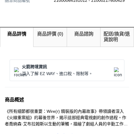
酷澎商品編號
21000064151012 - 21000217600429
商品詳情
商品評價
(
0
)
商品諮詢
配送/換貨/退
貨說明
火箭跨境資訊
深入了解 EZ WAY、進口稅、限制等。
商品概述
《所有細節都很重要：Wire(r) 精裝版的內幕故事》帶領讀者深入
《火線重案組》的幕後世界，揭示這部經典電視劇的創作過程。作
者喬納森·艾布拉姆斯以生動的筆觸，描繪了劇組人員的辛勤工作和
創意發想，讓讀者彷彿置身其中。本書不僅是一部關於電視劇製作