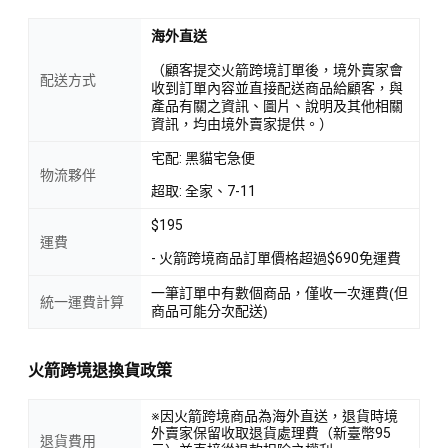
海外直送
（顧客提交火箭跨境訂單後，境外賣家會
配送方式
收到訂單內容並直接配送商品給顧客，與
產品有關之資訊、圖片、說明及其他相關
資訊，均由境外賣家提供。）
宅配: 黑貓宅急便
物流夥伴
超取: 全家、7-11
$195
運費
- 火箭跨境商品訂單價格超過$690免運費
一筆訂單中有數個商品，僅收一次運費(但
統一運費計算
商品可能分次配送)
火箭跨境退換貨政策
※因火箭跨境商品為海外直送，退貨時境
外賣家保留收取退貨處理費（新臺幣95
退貨費用