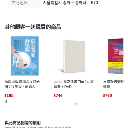
註冊地址
서울특별시 송파구 송파대로 570
其他顧客一起購買的商品
商周出版 跳出溫度舒適
genie 女友情書 The 1st 寫
三體系列燙銀簽名
圈：從狐獴、原始人、蛋
真書 + DVD
頭鷹
炒飯的小故事，教你少開
165
746
760
$
$
$
冷氣也能活的21個消暑
0
「涼」方
(
9
)
(
2
)
與此商品相關的類別