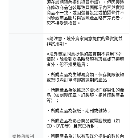
須在該期限內提出退貨申請），但因製造
商修改商品包裝導致頁面顯示內容與實際
商品不一致，或因螢幕設定或拍攝條件不
同導致商品圖片與實際產品略有差異者，
恕不接受退換貨。
※請注意，境外賣家同意提供的鑑賞期並
非試用期。
※境外賣家同意提供的鑑賞期不適用下列
情形，除收到商品時發現有瑕疵或已損壞
者外，恕不接受退貨：
．所購產品為生鮮易腐類、保存期限很短
或您取消訂單時即將過期的產品；
．所購產品為依據您的要求而客製化的產
品（如刻製印章、訂製服、相片印製產品
等）；
．所購產品為報紙、期刊或雜誌；
．所購產品為影音商品或電腦軟體（如
CD、DVD等）且您已拆封；
．所購產品為非以有形媒介提供的數位內
退換貨限制