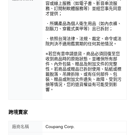
容或線上服務（如電子書、影音串流服
務、訂閱制軟體服務等）並經您事先同意
才提供；
．所購產品為個人衛生用品（如內衣褲、
刮鬍刀、穿戴式美甲等）且已拆封；
．依照台灣法律、法規、裁定、命令或法
院判決不適用鑑賞期的任何其他情況。
※若您有意申請退貨，商品必須回復至您
收到商品時的原始狀態，並確保所有部
件、內外包裝、贈品及附加文件的完整
性。若商品或贈品已拆封使用、貼紙或標
籤脫落、吊牌拆除、或有任何部件、包
裝、贈品或附加文件遺失、故障、受到污
損等情況，您的退貨權益有可能受到影
響。
跨境賣家
廠商名稱
Coupang Corp.