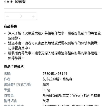
出版社
:
皇冠原型
商品特色
深入了解《火線重案組》幕後製作故事，體驗影集創作的每個重
要細節。
透過本書，讀者可以身歷其境地感受電視劇製作的熱情與挑戰，
彷彿置身其中。
精裝版內幕故事，讓您更深入地探索這部經典影集的製作過程，
值得珍藏。
商品主要規格
ISBN
9780451498144
作者
艾布拉姆斯，喬納森
書籍裝訂方式/型態
精裝
重量
567g
原書名
所有細節都很重要：Wire(r) 的內幕故事
發行語言
英語