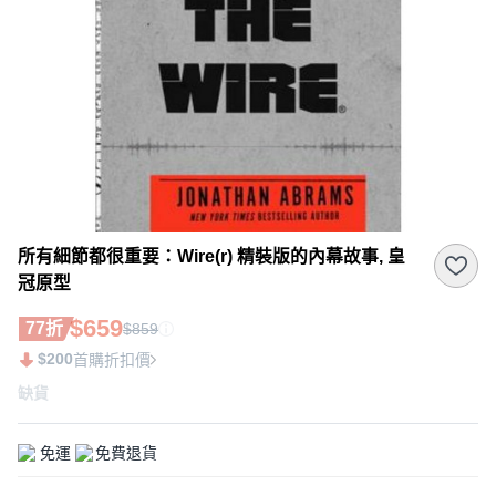
所有細節都很重要：Wire(r) 精裝版的內幕故事, 皇
冠原型
$659
77折
$859
$200
首購折扣價
缺貨
免運
免費退貨