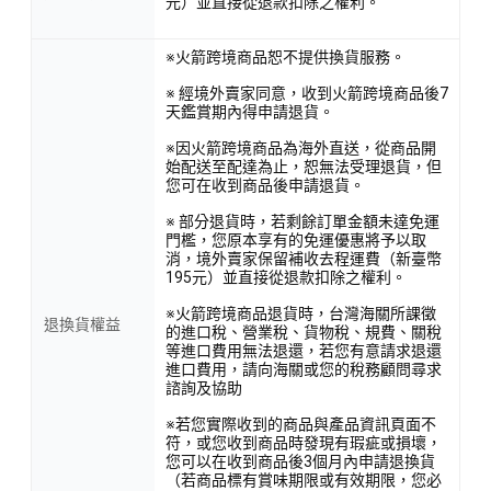
元）並直接從退款扣除之權利。
※火箭跨境商品恕不提供換貨服務。
※ 經境外賣家同意，收到火箭跨境商品後7
天鑑賞期內得申請退貨。
※因火箭跨境商品為海外直送，從商品開
始配送至配達為止，恕無法受理退貨，但
您可在收到商品後申請退貨。
※ 部分退貨時，若剩餘訂單金額未達免運
門檻，您原本享有的免運優惠將予以取
消，境外賣家保留補收去程運費（新臺幣
195元）並直接從退款扣除之權利。
※火箭跨境商品退貨時，台灣海關所課徵
退換貨權益
的進口稅、營業稅、貨物稅、規費、關稅
等進口費用無法退還，若您有意請求退還
進口費用，請向海關或您的稅務顧問尋求
諮詢及協助
※若您實際收到的商品與產品資訊頁面不
符，或您收到商品時發現有瑕疵或損壞，
您可以在收到商品後3個月內申請退換貨
（若商品標有賞味期限或有效期限，您必