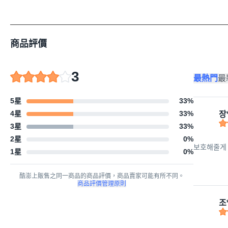
商品評價
3
最熱門
最
5星
33
%
4星
33
%
장
3星
33
%
2星
0
%
보호해줄게 
1星
0
%
酷澎上販售之同一商品的商品評價，商品賣家可能有所不同。
商品評價管理原則
조