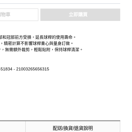
購物車
立即購買
部和冠部前方受損，延長球桿的使用壽命。
克，精密計算不影響球桿重心與量身訂做。
木桿設計，無需額外裁剪，輕鬆貼附，保持球桿清潔。
51834 - 21003265656315
配送/換貨/退貨說明