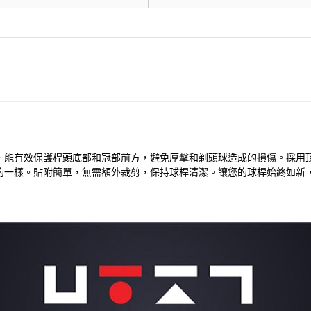
木桿設計，能有效保護桿頭底部和冠部前方，避免厚擊和剃頭球造成的損傷。採
的一樣。貼附簡單，無需額外裁剪，保持球桿清潔。讓您的球桿始終如新