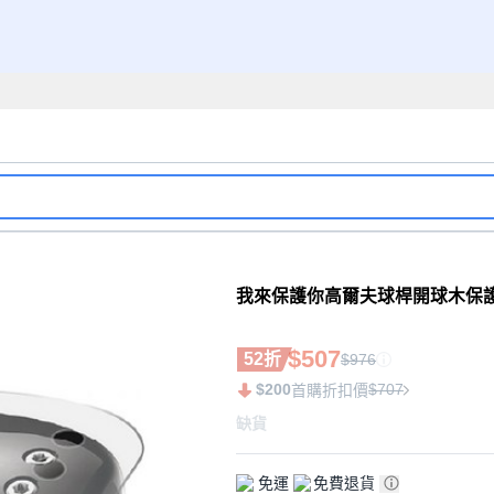
我來保護你高爾夫球桿開球木保護貼 PX
$507
52折
$976
$200
$707
首購折扣價
缺貨
免運
免費退貨