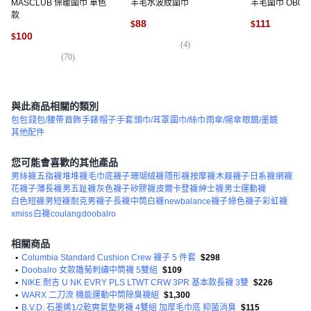
MASCLUB 保暖圍巾 單色
羊毛水波紋圍巾
羊毛圍巾 OB001
款
88
111
$
$
100
$
(
4
)
(
1
(
70
)
與此商品相關的類別
包包
錢包/腰帶
首飾
手錶
帽子
手套
頭巾/耳罩
圍巾/絲巾
雨傘/陽傘
眼鏡/墨鏡
其他配件
您可能會喜歡的其他產品
男絲襪
五指襪
堆堆襪
毛巾底襪子
珊瑚絨襪
隱形襪
按摩襪
木屐襪子
日系襪
網襪
花襪子
薄長襪
男五趾襪
灰色襪子
矽膠襪
皮爾卡登襪
紳士襪
男士運動襪
白色短襪
男短襪
耐克男襪子
長襪
中筒白襪
newbalance襪子
綠色襪子
彩虹襪
xmiss
白襪
coulang
doobalro
相關商品
•
Columbia Standard Cushion Crew 襪子 5 件套
$298
•
Doobalro 女款雛菊刺繡中筒襪 5雙組
$109
•
NIKE 耐吉 U NK EVRY PLS LTWT CRW 3PR 基本款長襪 3雙
$226
•
WARX 二刀流 機能運動中筒除臭襪組
$1,300
•
B.V.D. 石墨烯1/2乾爽氣墊男襪 4雙組 加厚毛巾底 抑菌消臭
$115