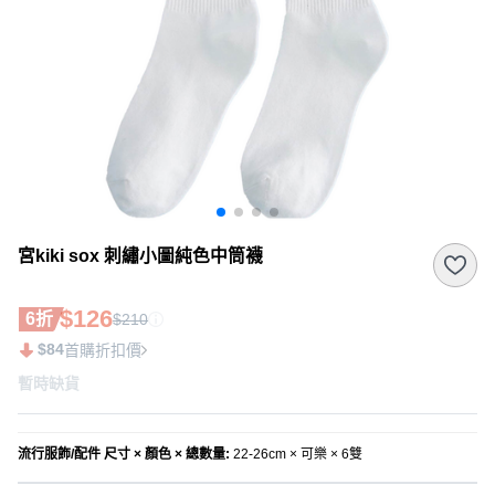
宮kiki sox 刺繡小圖純色中筒襪
$126
6折
$210
$84
首購折扣價
暫時缺貨
流行服飾/配件 尺寸 × 顏色 × 總數量
:
22-26cm × 可樂 × 6雙