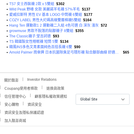
•
TS7 女士西裝襪 2款 x 5雙組
$302
•
Wild Peak 野峰 女款 美麗諾羊毛襪 57%羊毛
$137
•
愛威拉斯特 男性 EV 基本 LOGO 中筒襪 6雙組
$177
•
COZY LABEL 男性大尺碼高級雙層棉襪5雙組
$164
•
Hang Ten 運動款1 2 運動襪二入組 4色可選 白 深灰 淺灰
$72
•
growmuse 男款不脫落的貼腳襪子 8雙組
$355
•
The Classic襪子:堂吉訶德
$93
•
TS 韓國製女性睡眠襪 短筒 5雙
$134
•
韓風INS多色文青素面純色百搭長襪 6雙
$90
•
Arnold Palmer 雨傘牌 日本抗菌除臭足弓隱形襪 貼合腳部曲線 舒適服貼
$65
Investor Relations
關於酷澎
Coupang使用者條款
退換貨政策
信任管理中心
顧客隱私權政策通知
Global Site
安心購物
資訊安全
資訊安全及隱私保護認證
加入酷澎商城