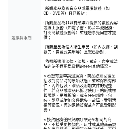
· 所購產品為影音商品或電腦軟體（如
CD、DVD等）且已拆封；
· 所購產品為非以有形媒介提供的數位內容
或線上服務（如電子書、影音串流服務、
訂閱制軟體服務等）並經您事先同意才提
供；
退換貨限制
· 所購產品為個人衛生用品（如內衣褲、刮
鬍刀、穿戴式美甲等）且您已拆封；
· 依照所適用法律、法規、裁定、命令或法
院判決不適用鑑賞期的任何其他情況。
※ 若您有意申請退換貨，商品必須回復至
您收到商品時的原始狀態，並確保所有部
件、內外包裝、贈品及附加文件的完整
性。若商品或贈品已拆封使用、貼紙或標
籤脫落、吊牌拆除、或有任何部件、包
裝、贈品或附加文件遺失、故障、受到污
損等情況，您的退換貨權益有可能受到影
響。
※ 換貨服務僅限與原訂單完全相同的商
品，不接受更換顏色、尺寸或其他商品規