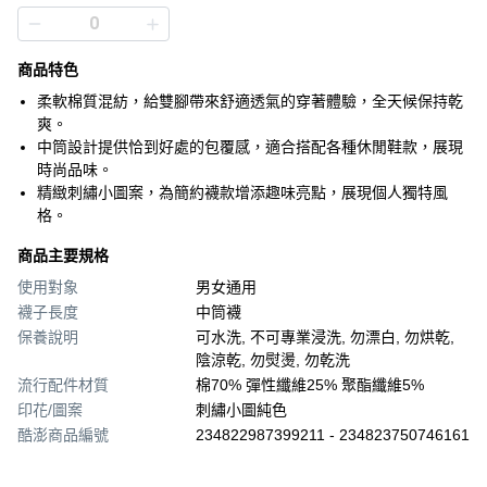
商品特色
柔軟棉質混紡，給雙腳帶來舒適透氣的穿著體驗，全天候保持乾
爽。
中筒設計提供恰到好處的包覆感，適合搭配各種休閒鞋款，展現
時尚品味。
精緻刺繡小圖案，為簡約襪款增添趣味亮點，展現個人獨特風
格。
商品主要規格
使用對象
男女通用
襪子長度
中筒襪
保養說明
可水洗, 不可專業浸洗, 勿漂白, 勿烘乾,
陰涼乾, 勿熨燙, 勿乾洗
流行配件材質
棉70% 彈性纖維25% 聚酯纖維5%
印花/圖案
刺繡小圖純色
酷澎商品編號
234822987399211 - 234823750746161