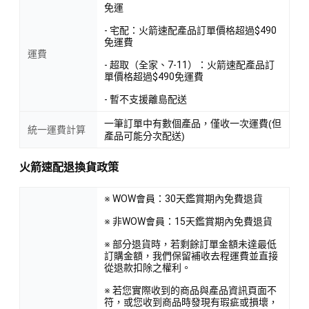
免運
- 宅配：火箭速配產品訂單價格超過$490
免運費
運費
- 超取（全家、7-11）：火箭速配產品訂
單價格超過$490免運費
- 暫不支援離島配送
一筆訂單中有數個產品，僅收一次運費(但
統一運費計算
產品可能分次配送)
火箭速配退換貨政策
※ WOW會員：30天鑑賞期內免費退貨
※ 非WOW會員：15天鑑賞期內免費退貨
※ 部分退貨時，若剩餘訂單金額未達最低
訂購金額，我們保留補收去程運費並直接
從退款扣除之權利。
※ 若您實際收到的商品與產品資訊頁面不
符，或您收到商品時發現有瑕疵或損壞，