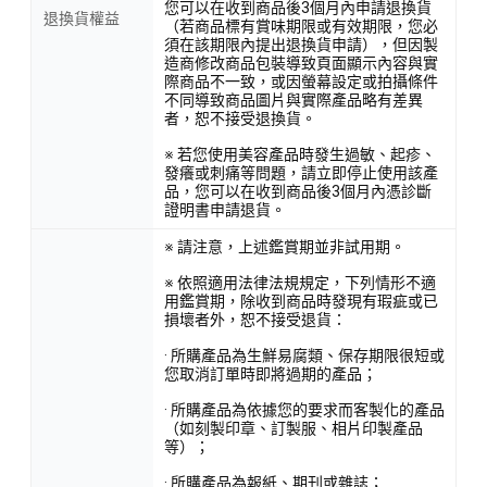
您可以在收到商品後3個月內申請退換貨
退換貨權益
（若商品標有賞味期限或有效期限，您必
須在該期限內提出退換貨申請），但因製
造商修改商品包裝導致頁面顯示內容與實
際商品不一致，或因螢幕設定或拍攝條件
不同導致商品圖片與實際產品略有差異
者，恕不接受退換貨。
※ 若您使用美容產品時發生過敏、起疹、
發癢或刺痛等問題，請立即停止使用該產
品，您可以在收到商品後3個月內憑診斷
證明書申請退貨。
※ 請注意，上述鑑賞期並非試用期。
※ 依照適用法律法規規定，下列情形不適
用鑑賞期，除收到商品時發現有瑕疵或已
損壞者外，恕不接受退貨：
· 所購產品為生鮮易腐類、保存期限很短或
您取消訂單時即將過期的產品；
· 所購產品為依據您的要求而客製化的產品
（如刻製印章、訂製服、相片印製產品
等）；
· 所購產品為報紙、期刊或雜誌；