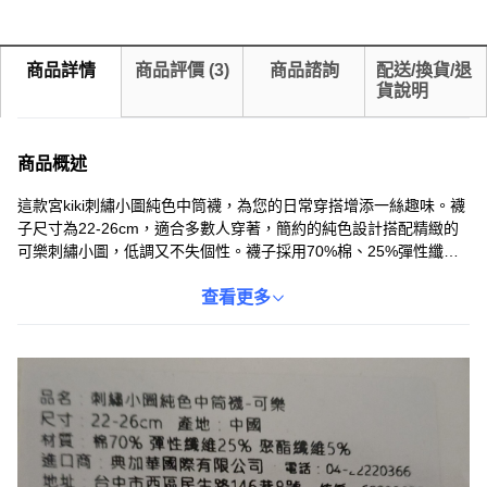
商品詳情
商品評價
(
3
)
商品諮詢
配送/換貨/退
貨說明
商品概述
這款宮kiki刺繡小圖純色中筒襪，為您的日常穿搭增添一絲趣味。襪
子尺寸為22-26cm，適合多數人穿著，簡約的純色設計搭配精緻的
可樂刺繡小圖，低調又不失個性。襪子採用70%棉、25%彈性纖維
和5%聚酯纖維混紡，觸感柔軟舒適，同時兼具良好的彈性和耐穿
性。中筒設計提供恰到好處的包覆感，無論是搭配休閒鞋或運動鞋
查看更多
都非常合適。此外，襪子可機洗，方便日常清潔和保養，讓您隨時
保持乾淨舒適。