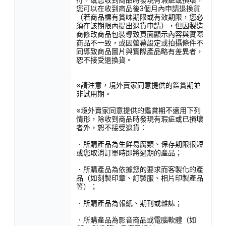
您可以在收到商品後3個月內申請退換貨
（若商品標有賞味期限或有效期限，您必
須在該期限內提出退貨申請），但因製造
商修改商品包裝導致頁面顯示內容與實際
商品不一致，或因螢幕設定或拍攝條件不
同導致商品圖片與實際產品略有差異者，
恕不接受退換貨。
※請注意，境外賣家同意提供的鑑賞期並
非試用期。
※境外賣家同意提供的鑑賞期不適用下列
情形，除收到商品時發現有瑕疵或已損壞
者外，恕不接受退貨：
．所購產品為生鮮易腐類、保存期限很短
或您取消訂單時即將過期的產品；
．所購產品為依據您的要求而客製化的產
品（如刻製印章、訂製服、相片印製產品
等）；
．所購產品為報紙、期刊或雜誌；
．所購產品為影音商品或電腦軟體（如