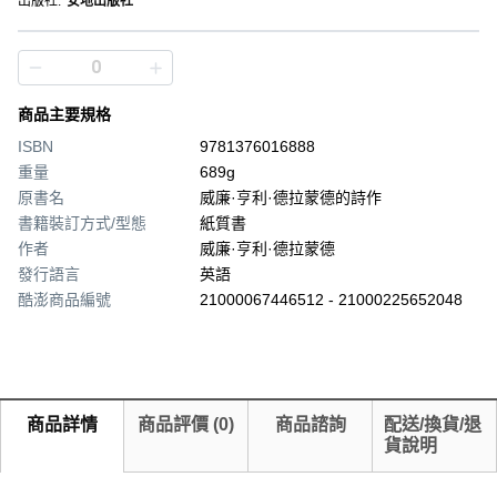
出版社
:
安地出版社
商品主要規格
ISBN
9781376016888
重量
689g
原書名
威廉·亨利·德拉蒙德的詩作
書籍裝訂方式/型態
紙質書
作者
威廉·亨利·德拉蒙德
發行語言
英語
酷澎商品編號
21000067446512 - 21000225652048
商品詳情
商品評價
(
0
)
商品諮詢
配送/換貨/退
貨說明