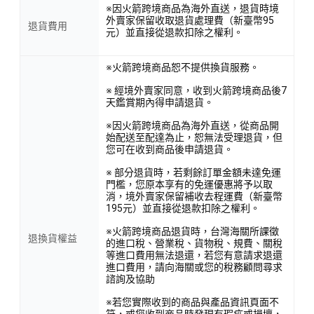
※因火箭跨境商品為海外直送，退貨時境
外賣家保留收取退貨處理費（新臺幣95
退貨費用
元）並直接從退款扣除之權利。
※火箭跨境商品恕不提供換貨服務。
※ 經境外賣家同意，收到火箭跨境商品後7
天鑑賞期內得申請退貨。
※因火箭跨境商品為海外直送，從商品開
始配送至配達為止，恕無法受理退貨，但
您可在收到商品後申請退貨。
※ 部分退貨時，若剩餘訂單金額未達免運
門檻，您原本享有的免運優惠將予以取
消，境外賣家保留補收去程運費（新臺幣
195元）並直接從退款扣除之權利。
※火箭跨境商品退貨時，台灣海關所課徵
退換貨權益
的進口稅、營業稅、貨物稅、規費、關稅
等進口費用無法退還，若您有意請求退還
進口費用，請向海關或您的稅務顧問尋求
諮詢及協助
※若您實際收到的商品與產品資訊頁面不
符，或您收到商品時發現有瑕疵或損壞，