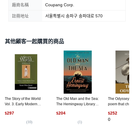
廠商名稱
Coupang Corp.
註冊地址
서울특별시 송파구 송파대로 570
其他顧客一起購買的商品
The Story of the World
The Old Man and the Sea:
The Odyssey: A
Vol. 3: Early Modern
The Hemingway Library
poem that chron
Times:From Elizabeth the
Edition 平裝版, Scribner
adventures of 
297
204
252
$
$
$
First to the Forty-Niners,
Book Company, 英文
also known as 
0
Well-Trained Mind Press
his ... 平裝版, Le
(
10
)
(
1
)
Numeriques, 