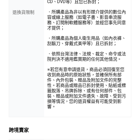
CD、DVD等）且您已拆封；
．所購產品為非以有形媒介提供的數位內
退換貨限制
容或線上服務（如電子書、影音串流服
務、訂閱制軟體服務等）並經您事先同意
才提供；
．所購產品為個人衛生用品（如內衣褲、
刮鬍刀、穿戴式美甲等）且已拆封；
．依照台灣法律、法規、裁定、命令或法
院判決不適用鑑賞期的任何其他情況。
※若您有意申請退貨，商品必須回復至您
收到商品時的原始狀態，並確保所有部
件、內外包裝、贈品及附加文件的完整
性。若商品或贈品已拆封使用、貼紙或標
籤脫落、吊牌拆除、或有任何部件、包
裝、贈品或附加文件遺失、故障、受到污
損等情況，您的退貨權益有可能受到影
響。
跨境賣家