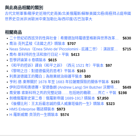
與此商品相關的類別
古代文明
軍事/戰爭史
近現代史
南美/北美
俄羅斯/蘇聯
美國
北極/南極
拜占庭帝國
世界史
亞洲
非洲
歐洲
中東
加勒比海/西印度/古巴
加拿大
相關商品
•
二十世紀初西班牙的性與社會：希爾德加特羅德里格斯與世界改革聯盟精裝本
$630
•
喬治·克列孟梭《法國之虎》精裝本
$707
•
Neas Silvius（Enea Silvio de' Piccolomini - 庇護二世）：演說家、文學家、政治家和教宗精裝本
$715
•
喬布·斯科特的生活和旅行日記。平裝
$413
•
哲學評論第 8 卷精裝本
$615
•
《和平的控訴》譯自《和平之訴》（西元 1521 年）平裝本
$97
•
《黎明之日：對道德偏見的思考》平裝本
$163
•
利奧波德國王的獨白；為剛果統治辯護平裝本
$80
•
亨利·德·東蒂關於 1678 年至 1683 年拉薩爾探險的關係平裝本
$193
•
伊利亞特和奧德賽。安德魯朗 (Andrew Lang) SH Butcher 沃爾特利夫 (Walter Leaf) 和歐內斯特邁爾斯 (Ernest Myers) 撰寫的英文散文精裝本
$649
•
喬安娜·索斯科特之死的完整記錄……包括她的輓歌……死亡。平裝
$198
•
劍橋俄羅斯史第二卷：俄羅斯帝國 1689-1917 精裝本
$7,850
•
《後樓比利：王太后最忠誠的僕人威廉塔倫的一生》精裝本
$323
•
HMS Enterprise 雜誌精裝本
$973
•
H·羅斯威爾·貝茨的一生精裝本
$574