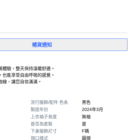
補貨通知
著體驗，整天保持溫暖舒適。
，也能享受自由呼吸的感覺。
曲線，讓您自信滿滿。
流行服飾/配件 色系
黑色
製造年份
2024年3月
上衣袖子長度
無袖
是否為套裝
是
下身服飾尺寸
F碼
領口樣式
圓領