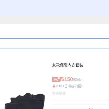
女款保暖內衣套裝
$150
6折
$251
$101
首購折扣價
暫時缺貨