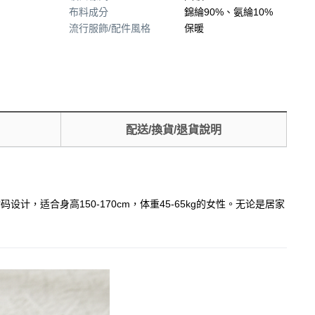
布料成分
錦綸90%、氨綸10%
流行服飾/配件風格
保暖
配送/換貨/退貨說明
适合身高150-170cm，体重45-65kg的女性。无论是居家