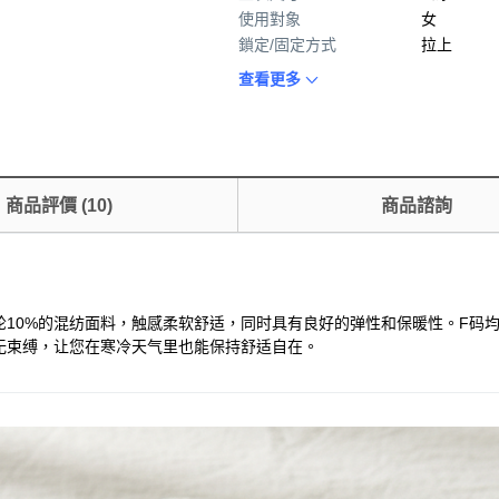
使用對象
女
鎖定/固定方式
拉上
查看更多
商品評價
(
10
)
商品諮詢
0%的混纺面料，触感柔软舒适，同时具有良好的弹性和保暖性。F码均码设计，
无束缚，让您在寒冷天气里也能保持舒适自在。