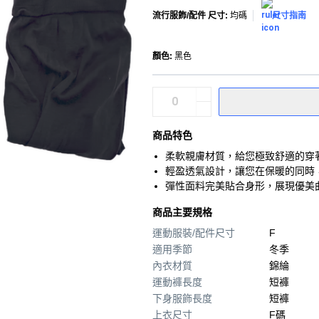
流行服飾/配件 尺寸
:
均碼
尺寸指南
顏色
:
黑色
商品特色
柔軟親膚材質，給您極致舒適的穿
輕盈透氣設計，讓您在保暖的同時
彈性面料完美貼合身形，展現優美
商品主要規格
運動服裝/配件尺寸
F
適用季節
冬季
內衣材質
錦綸
運動褲長度
短褲
下身服飾長度
短褲
上衣尺寸
F碼