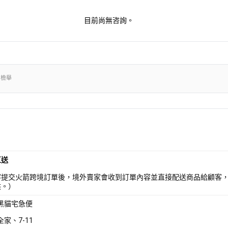
目前尚無咨詢。
出檢舉
直送
客提交火箭跨境訂單後，境外賣家會收到訂單內容並直接配送商品給顧客
供。）
 黑貓宅急便
全家、7-11