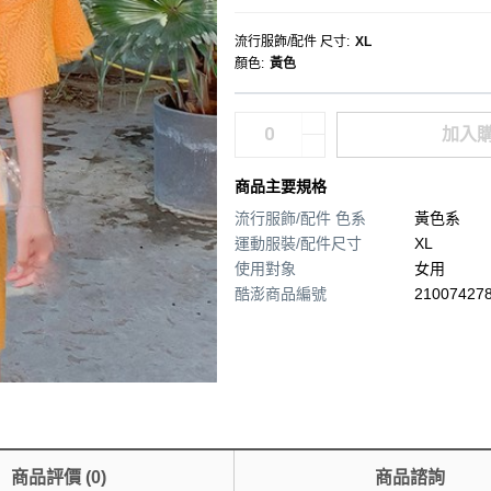
流行服飾/配件 尺寸
:
XL
顏色
:
黃色
加入
商品主要規格
流行服飾/配件 色系
黃色系
運動服裝/配件尺寸
XL
使用對象
女用
酷澎商品編號
210074278
商品評價
(
0
)
商品諮詢