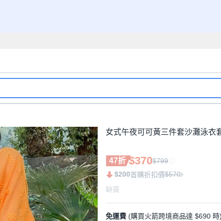
女式午夜可可黃三件套沙灘泳衣套組 B
$370
47折
$799
$200
$570
首購折扣價
缺貨
免運費
(購買火箭跨境商品達 $690 時