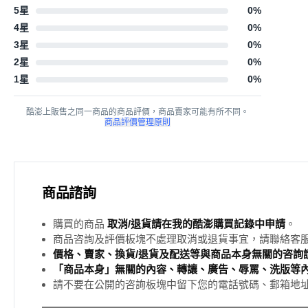
5星
0
%
4星
0
%
3星
0
%
2星
0
%
1星
0
%
酷澎上販售之同一商品的商品評價，商品賣家可能有所不同。
商品評價管理原則
商品諮詢
購買的商品
取消/退貨請在我的酷澎購買記錄中申請
。
商品咨詢及評價板塊不處理取消或退貨事宜，請聯絡客
價格、賣家、換貨/退貨及配送等與商品本身無關的咨詢請
「商品本身」無關的內容、轉讓、廣告、辱罵、洗版等
請不要在公開的咨詢板塊中留下您的電話號碼、郵箱地