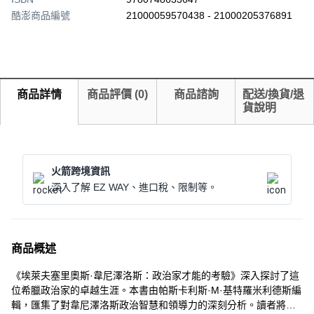
酷澎商品編號
21000059570438 - 21000205376891
商品詳情
商品評價
(
0
)
商品諮詢
配送/換貨/退
貨說明
火箭跨境資訊
深入了解 EZ WAY、進口稅、限制等。
商品概述
《埃萊夫塞里奧斯·韋尼澤洛斯：政治家才能的考驗》深入探討了這
位希臘政治家的卓越生涯。本書由帕斯卡利斯·M·基特羅米利德斯編
輯，匯集了對韋尼澤洛斯政治智慧和領導力的深刻分析。讀者將了