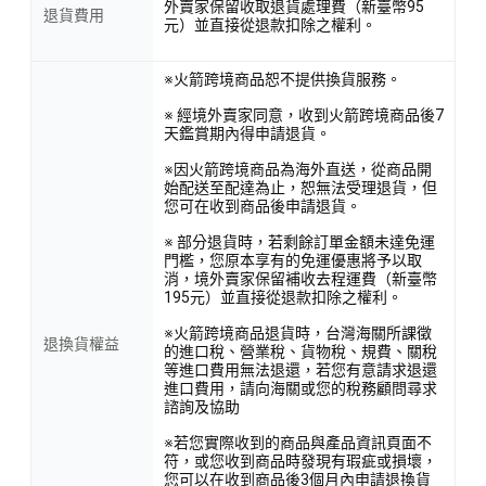
外賣家保留收取退貨處理費（新臺幣95
退貨費用
元）並直接從退款扣除之權利。
※火箭跨境商品恕不提供換貨服務。
※ 經境外賣家同意，收到火箭跨境商品後7
天鑑賞期內得申請退貨。
※因火箭跨境商品為海外直送，從商品開
始配送至配達為止，恕無法受理退貨，但
您可在收到商品後申請退貨。
※ 部分退貨時，若剩餘訂單金額未達免運
門檻，您原本享有的免運優惠將予以取
消，境外賣家保留補收去程運費（新臺幣
195元）並直接從退款扣除之權利。
※火箭跨境商品退貨時，台灣海關所課徵
退換貨權益
的進口稅、營業稅、貨物稅、規費、關稅
等進口費用無法退還，若您有意請求退還
進口費用，請向海關或您的稅務顧問尋求
諮詢及協助
※若您實際收到的商品與產品資訊頁面不
符，或您收到商品時發現有瑕疵或損壞，
您可以在收到商品後3個月內申請退換貨