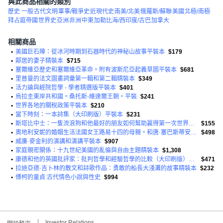
與此商品相關的類別
歷史 一般
古代文明
軍事/戰爭史
近現代史
南美/北美
俄羅斯/蘇聯
美國
北極/南極
拜占庭帝國
世界史
亞洲
非洲
中東
加勒比海/西印度/古巴
加拿大
相關商品
•
美國巨石陣：從冰河時期到石器時代的神秘山故事平裝本
$179
•
鄰居的妻子精裝本
$715
•
塞爾維亞歷史和塞爾維亞革命。附有波斯尼亞起義草圖平裝本
$681
•
里普曼的法文圖畫詞彙第一輯和第二輯精裝本
$349
•
活力論與經院哲學 - 學者精選版平裝本
$401
•
烏拉圭東岸共和國。桑托斯-維達爾王朝。平裝
$241
•
世界各地的關稅政策平裝本
$210
•
當下時刻：一本詩集（大印刷版）平裝本
$231
•
斯塔比中士：一隻流浪狗和他最好的朋友如何幫助贏得第一次世界大戰並偷走一個國家的心平裝本
$155
•
奧地利安妮的婚姻生活法國女王路易十四的母親。和唐·塞巴斯蒂安·國王…
$498
•
威廉·麥金利的演講和演講平裝本
$907
•
家庭親密關係：十九世紀美國的亂倫與自由主題精裝本
$1,308
•
康德和他的英國批評家：批判哲學和經驗哲學的比較（大印刷版）平裝本
$471
•
拉迪亞德·吉卜林的散文和詩歌作品：勇敢的船長大淺灘的故事精裝本
$232
•
傅柯的童貞:古代情色小說與性史
$994
Investor Relations