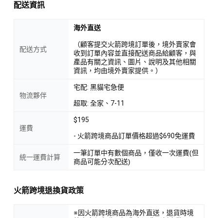
配送資訊
海外直送
（顧客提交火箭跨境訂單後，境外賣家會
配送方式
收到訂單內容並直接配送商品給顧客，與
產品有關之資訊、圖片、說明及其他相關
資訊，均由境外賣家提供。）
宅配: 黑貓宅急便
物流夥伴
超取: 全家、7-11
$195
運費
- 火箭跨境商品訂單價格超過$690免運費
一筆訂單中有數個商品，僅收一次運費(但
統一運費計算
商品可能分次配送)
火箭跨境退換貨政策
※因火箭跨境商品為海外直送，退貨時境