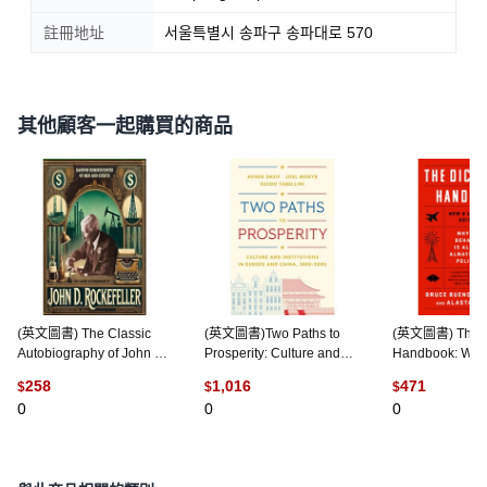
註冊地址
서울특별시 송파구 송파대로 570
其他顧客一起購買的商品
(英文圖書) The Classic
(英文圖書)Two Paths to
(英文圖書) The Di
Autobiography of John D.
Prosperity: Culture and
Handbook: Why
Rockefeller: Random
Institutions in Europe and
Behavior Is Alm
258
1,016
471
$
$
$
Reminiscences Of Men
China 1000-2000 精裝版,
Always Good Po
0
0
0
A... 平裝版,
Princeton University
版, PublicAffair
Stanfordpub.com, 英文
Press, 英文