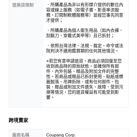
．所購產品為非以有形媒介提供的數位內
退換貨限制
容或線上服務（如電子書、影音串流服
務、訂閱制軟體服務等）並經您事先同意
才提供；
．所購產品為個人衛生用品（如內衣褲、
刮鬍刀、穿戴式美甲等）且已拆封；
．依照台灣法律、法規、裁定、命令或法
院判決不適用鑑賞期的任何其他情況。
※若您有意申請退貨，商品必須回復至您
收到商品時的原始狀態，並確保所有部
件、內外包裝、贈品及附加文件的完整
性。若商品或贈品已拆封使用、貼紙或標
籤脫落、吊牌拆除、或有任何部件、包
裝、贈品或附加文件遺失、故障、受到污
損等情況，您的退貨權益有可能受到影
響。
跨境賣家
廠商名稱
Coupang Corp.