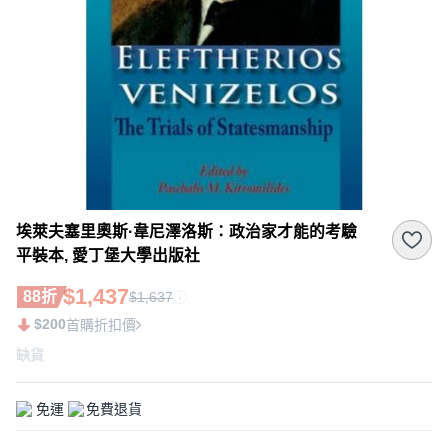
埃萊夫塞里奧斯·韋尼澤洛斯：政治家才能的考驗
平裝本, 愛丁堡大學出版社
$1,437
88折
$1,637
$200
首購折扣價
缺貨
免運
免費退貨