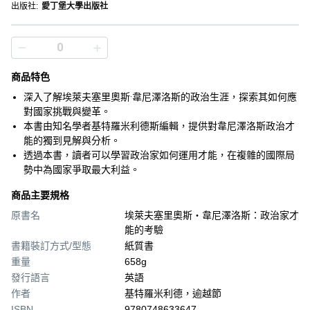
出版社
:
愛丁堡大學出版社
商品特色
深入了解埃萊夫塞里奧斯·韋尼澤洛斯的政治生涯，探索其如何應
對國家挑戰與變革。
本書由知名學者基特羅米利德斯編輯，提供對韋尼澤洛斯政治才
能的獨到見解與分析。
透過本書，讀者可以學習政治家如何運用才能，在複雜的國際局
勢中為國家爭取最大利益。
商品主要規格
原書名
埃萊夫塞里奧斯‧韋尼澤洛斯：政治家才
能的考驗
書籍裝訂方式/型態
紙質書
重量
658g
發行語言
英語
作者
基特羅米利德，逾越節
ISBN
9780748633647