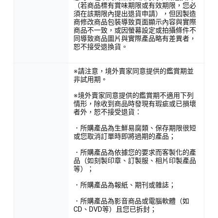
（若商品標有賞味期限或有效期限，您必
須在該期限內提出退貨申請），但因製造
商修改商品包裝導致頁面顯示內容與實際
商品不一致，或因螢幕設定或拍攝條件不
同導致商品圖片與實際產品略有差異者，
恕不接受退換貨。
※請注意，境外賣家同意提供的鑑賞期並
非試用期。
※境外賣家同意提供的鑑賞期不適用下列
情形，除收到商品時發現有瑕疵或已損壞
者外，恕不接受退貨：
．所購產品為生鮮易腐類、保存期限很短
或您取消訂單時即將過期的產品；
．所購產品為依據您的要求而客製化的產
品（如刻製印章、訂製服、相片印製產品
等）；
．所購產品為報紙、期刊或雜誌；
．所購產品為影音商品或電腦軟體（如
CD、DVD等）且您已拆封；