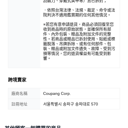
刮鬍刀、穿戴式美甲等）且已拆封；
．依照台灣法律、法規、裁定、命令或法
院判決不適用鑑賞期的任何其他情況。
※若您有意申請退貨，商品必須回復至您
收到商品時的原始狀態，並確保所有部
件、內外包裝、贈品及附加文件的完整
性。若商品或贈品已拆封使用、貼紙或標
籤脫落、吊牌拆除、或有任何部件、包
裝、贈品或附加文件遺失、故障、受到污
損等情況，您的退貨權益有可能受到影
響。
跨境賣家
廠商名稱
Coupang Corp.
註冊地址
서울특별시 송파구 송파대로 570