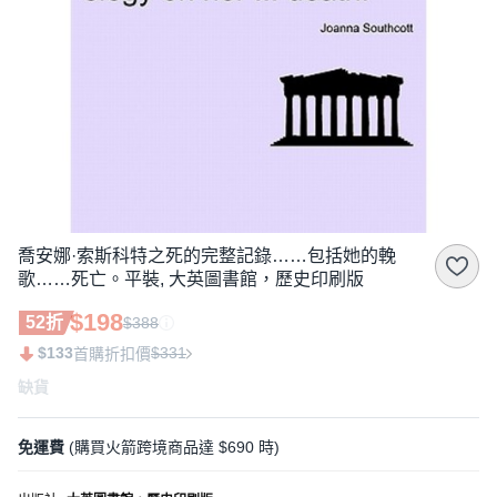
喬安娜·索斯科特之死的完整記錄……包括她的輓
歌……死亡。平裝, 大英圖書館，歷史印刷版
$198
52折
$388
$133
$331
首購折扣價
缺貨
免運費
(購買火箭跨境商品達 $690 時)