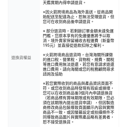
天鑑賞期內得申請退貨。
※因火箭跨境商品為海外直送，從商品開
始配送至配達為止，恕無法受理退貨，但
您可在收到商品後申請退貨。
※ 部分退貨時，若剩餘訂單金額未達免運
門檻，您原本享有的免運優惠將予以取
消，境外賣家保留補收去程運費（新臺幣
195元）並直接從退款扣除之權利。
※火箭跨境商品退貨時，台灣海關所課徵
退換貨權益
的進口稅、營業稅、貨物稅、規費、關稅
等進口費用無法退還，若您有意請求退還
進口費用，請向海關或您的稅務顧問尋求
諮詢及協助
※若您實際收到的商品與產品資訊頁面不
符，或您收到商品時發現有瑕疵或損壞，
您可以在收到商品後3個月內申請退換貨
（若商品標有賞味期限或有效期限，您必
須在該期限內提出退貨申請），但因製造
商修改商品包裝導致頁面顯示內容與實際
商品不一致，或因螢幕設定或拍攝條件不
同導致商品圖片與實際產品略有差異者，
恕不接受退換貨。