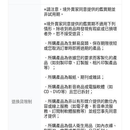
※請注意，境外賣家同意提供的鑑賞期並
非試用期。
※境外賣家同意提供的鑑賞期不適用下列
情形，除收到商品時發現有瑕疵或已損壞
者外，恕不接受退貨：
．所購產品為生鮮易腐類、保存期限很短
或您取消訂單時即將過期的產品；
．所購產品為依據您的要求而客製化的產
品（如刻製印章、訂製服、相片印製產品
等）；
．所購產品為報紙、期刊或雜誌；
．所購產品為影音商品或電腦軟體（如
CD、DVD等）且您已拆封；
．所購產品為非以有形媒介提供的數位內
退換貨限制
容或線上服務（如電子書、影音串流服
務、訂閱制軟體服務等）並經您事先同意
才提供；
．所購產品為個人衛生用品（如內衣褲、