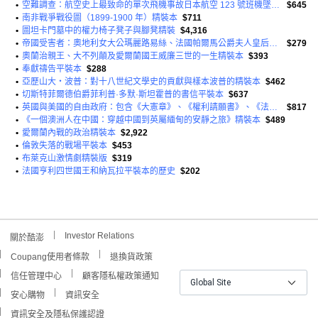
•
空難調查：航空史上最致命的單次飛機事故日本航空 123 號班機墜毀平裝本
$645
•
南非戰爭戰役圖（1899-1900 年）精裝本
$711
•
圖坦卡門墓中的權力椅子凳子與腳凳精裝
$4,316
•
帝國受害者：奧地利女大公瑪麗路易絲、法國帕爾馬公爵夫人皇后；第一卷平裝本
$279
•
奧蘭治親王、大不列顛及愛爾蘭國王威廉三世的一生精裝本
$393
•
奉獻禱告平裝本
$288
•
亞歷山大‧波普：對十八世紀文學史的貢獻與樣本波普的精裝本
$462
•
切斯特菲爾德伯爵菲利普·多默·斯坦霍普的書信平裝本
$637
•
英國與美國的自由政府：包含《大憲章》、《權利請願書》、《法案》…
$817
•
《一個澳洲人在中國：穿越中國到英屬緬甸的安靜之旅》精裝本
$489
•
愛爾蘭內戰的政治精裝本
$2,922
•
倫敦失落的戰場平裝本
$453
•
布萊克山激情劇精裝版
$319
•
法國亨利四世國王和納瓦拉平裝本的歷史
$202
Investor Relations
關於酷澎
Coupang使用者條款
退換貨政策
信任管理中心
顧客隱私權政策通知
Global Site
安心購物
資訊安全
資訊安全及隱私保護認證