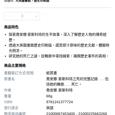
出版社
:
大英圖書館，歷史印刷版
商品特色
探索喬安娜·索斯科特的生平故事，深入了解歷史人物的傳奇經
歷。
透過大英圖書館歷史印刷版，感受原汁原味的歷史文獻，體驗時
光倒流。
研究她的死亡之謎，從輓歌中尋找線索，揭開歷史事件的真相。
商品主要規格
書籍裝訂方式/型態
紙質書
原書名
喬安娜·索斯科特之死的完整記錄……包
括她的輓歌……死亡。
作者
喬安娜·索斯科特
重量
68g
ISBN
9781241377724
發行語言
英語
酷澎商品編號
21000067453400 - 21000225663266