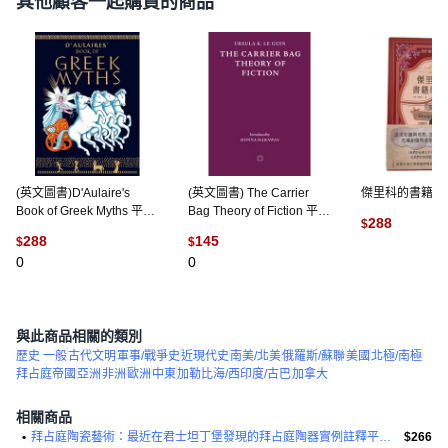
其他顧客一起購買的商品
(英文圖書)D'Aulaire's
(英文圖書) The Carrier
傑里科的書籍裝訂
Book of Greek Myths 平裝
Bag Theory of Fiction 平裝
288
$
版, Delacorte Press, 英文
版, Cosmogenesis, 英文
288
145
$
$
(
1
)
0
0
與此商品相關的類別
歷史 一般
古代文明
軍事/戰爭史
近現代史
南美/北美
俄羅斯/蘇聯
美國
北極/南極
拜占庭帝國
亞洲
非洲
歐洲
中東
加勒比海/西印度/古巴
加拿大
相關商品
•
拜占庭陶瓷藝術：最近在君士坦丁堡發現的拜占庭陶器實例註釋平裝本
$266