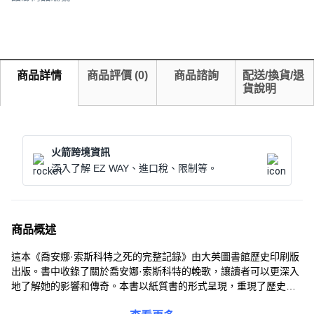
商品詳情
商品評價
(
0
)
商品諮詢
配送/換貨/退
貨說明
火箭跨境資訊
深入了解 EZ WAY、進口稅、限制等。
商品概述
這本《喬安娜·索斯科特之死的完整記錄》由大英圖書館歷史印刷版
出版。書中收錄了關於喬安娜·索斯科特的輓歌，讓讀者可以更深入
地了解她的影響和傳奇。本書以紙質書的形式呈現，重現了歷史文
獻的原始風貌，讓讀者彷彿置身於那個時代。重量僅68克，方便攜