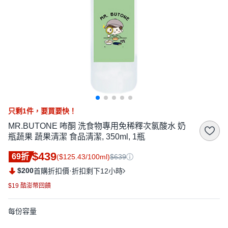
只剩
1
件，
要買要快！
MR.BUTONE 咘酮 洗食物專用免稀釋次氯酸水 奶
瓶蔬果 蔬果清潔 食品清潔, 350ml, 1瓶
$439
69折
($125.43/100ml)
$639
$200
·
首購折扣價
折扣剩下12小時
$19 酷澎幣回饋
每份容量