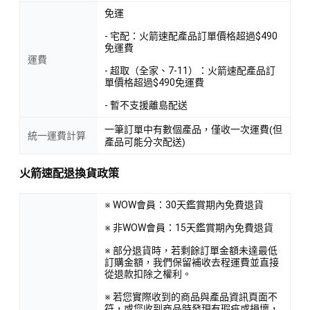
免運
- 宅配：火箭速配產品訂單價格超過$490
免運費
運費
- 超取（全家、7-11）：火箭速配產品訂
單價格超過$490免運費
- 暫不支援離島配送
一筆訂單中有數個產品，僅收一次運費(但
統一運費計算
產品可能分次配送)
火箭速配退換貨政策
※ WOW會員：30天鑑賞期內免費退貨
※ 非WOW會員：15天鑑賞期內免費退貨
※ 部分退貨時，若剩餘訂單金額未達最低
訂購金額，我們保留補收去程運費並直接
從退款扣除之權利。
※ 若您實際收到的商品與產品資訊頁面不
符，或您收到商品時發現有瑕疵或損壞，