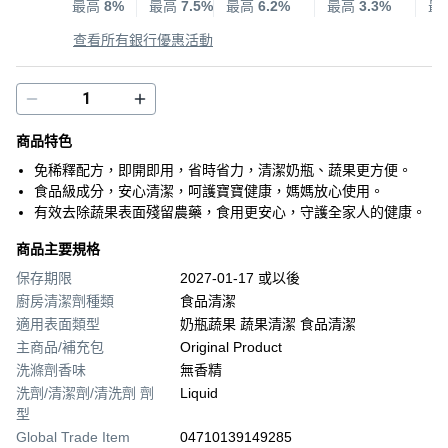
最高
8%
最高
7.5%
最高
6.2%
最高
3.3%
最
查看所有銀行優惠活動
商品特色
免稀釋配方，即開即用，省時省力，清潔奶瓶、蔬果更方便。
食品級成分，安心清潔，呵護寶寶健康，媽媽放心使用。
有效去除蔬果表面殘留農藥，食用更安心，守護全家人的健康。
商品主要規格
保存期限
2027-01-17 或以後
廚房清潔劑種類
食品清潔
適用表面類型
奶瓶蔬果 蔬果清潔 食品清潔
主商品/補充包
Original Product
洗滌劑香味
無香精
洗劑/清潔劑/清洗劑 劑
Liquid
型
Global Trade Item
04710139149285