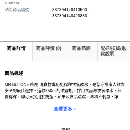
Number
酷澎商品編號
337394146410500 -
337394146426886
商品詳情
商品評價
(
0
)
商品諮詢
配送/換貨/退
貨說明
商品概述
MR.BUTONE 咘酮 洗食物專用免稀釋次氯酸水，是您守護家人飲食
安全的最佳選擇。這款350ml的噴霧瓶，採用食品級次氯酸水，無
需稀釋，即可直接用於奶瓶、蔬果及食品清潔，溫和不刺激，讓您
安心使用。經日本專利技術機器製造，品質有保障，能有效清潔食
材，去除農藥殘留，讓您輕鬆享受健康美味。全方位守護，讓您做
查看更多
的美食更安全，是注重食安的您不可或缺的好幫手。