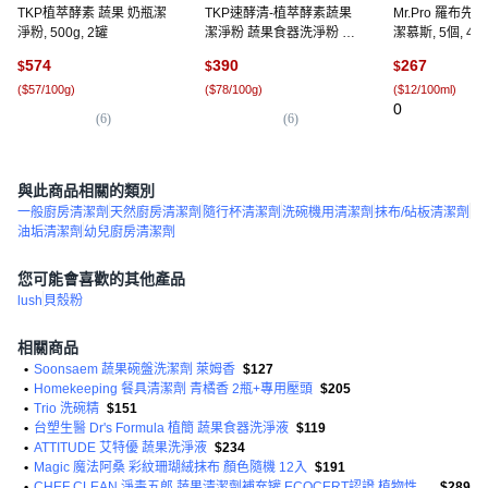
TKP植萃酵素 蔬果 奶瓶潔
TKP速酵清-植萃酵素蔬果
Mr.Pro 羅布先
淨粉, 500g, 2罐
潔淨粉 蔬果食器洗淨粉 奶
潔慕斯, 5個, 450
瓶清潔, 500g, 1罐
574
390
267
$
$
$
(
$57/100g
)
(
$78/100g
)
(
$12/100ml
)
0
(
6
)
(
6
)
與此商品相關的類別
一般廚房清潔劑
天然廚房清潔劑
隨行杯清潔劑
洗碗機用清潔劑
抹布/砧板清潔劑
油垢清潔劑
幼兒廚房清潔劑
您可能會喜歡的其他產品
lush
貝殼粉
相關商品
•
Soonsaem 蔬果碗盤洗潔劑 萊姆香
$127
•
Homekeeping 餐具清潔劑 青橘香 2瓶+專用壓頭
$205
•
Trio 洗碗精
$151
•
台塑生醫 Dr's Formula 植簡 蔬果食器洗淨液
$119
•
ATTITUDE 艾特優 蔬果洗淨液
$234
•
Magic 魔法阿桑 彩紋珊瑚絨抹布 顏色隨機 12入
$191
•
CHEF CLEAN 淨毒五郎 蔬果清潔劑補充罐 ECOCERT認證 植物性原料 食品洗劑等級 奶瓶可用
$289