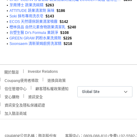
•
牙周博士 蔬果洗碗精
$263
•
ATTITUDE 蔬果清潔劑 無味
$186
•
Soki 抹布專用洗衣皂
$143
•
ECOS 天然環保蔬果清潔噴霧
$142
•
橙林良品 自然元素食物蔬果清潔乳
$240
•
台塑生醫 Dr's Formula 果蔬淨
$108
•
GREEN GRAM 鈣粉水果洗滌劑
$226
•
Soonsaem 清新萊姆廚房洗潔精
$218
Investor Relations
關於酷澎
Coupang使用者條款
退換貨政策
信任管理中心
顧客隱私權政策通知
Global Site
安心購物
資訊安全
資訊安全及隱私保護認證
加入酷澎商城
公司名稱：酷澎股份有
客服中心：0809-088-810 (免費) / 02-5592-