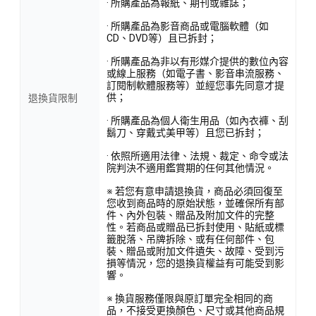
· 所購產品為報紙、期刊或雜誌；
· 所購產品為影音商品或電腦軟體（如
CD、DVD等）且已拆封；
· 所購產品為非以有形媒介提供的數位內容
或線上服務（如電子書、影音串流服務、
訂閱制軟體服務等）並經您事先同意才提
供；
退換貨限制
· 所購產品為個人衛生用品（如內衣褲、刮
鬍刀、穿戴式美甲等）且您已拆封；
· 依照所適用法律、法規、裁定、命令或法
院判決不適用鑑賞期的任何其他情況。
※ 若您有意申請退換貨，商品必須回復至
您收到商品時的原始狀態，並確保所有部
件、內外包裝、贈品及附加文件的完整
性。若商品或贈品已拆封使用、貼紙或標
籤脫落、吊牌拆除、或有任何部件、包
裝、贈品或附加文件遺失、故障、受到污
損等情況，您的退換貨權益有可能受到影
響。
※ 換貨服務僅限與原訂單完全相同的商
品，不接受更換顏色、尺寸或其他商品規