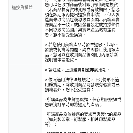
您可以在收到商品後3個月內申請退換貨
退換貨權益
（若商品標有賞味期限或有效期限，您必
須在該期限內提出退換貨申請），但因製
造商修改商品包裝導致頁面顯示內容與實
際商品不一致，或因螢幕設定或拍攝條件
不同導致商品圖片與實際產品略有差異
者，恕不接受退換貨。
※ 若您使用美容產品時發生過敏、起疹、
發癢或刺痛等問題，請立即停止使用該產
品，您可以在收到商品後3個月內憑診斷
證明書申請退貨。
※ 請注意，上述鑑賞期並非試用期。
※ 依照適用法律法規規定，下列情形不適
用鑑賞期，除收到商品時發現有瑕疵或已
損壞者外，恕不接受退貨：
· 所購產品為生鮮易腐類、保存期限很短或
您取消訂單時即將過期的產品；
· 所購產品為依據您的要求而客製化的產品
（如刻製印章、訂製服、相片印製產品
等）；