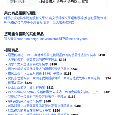
註冊地址
서울특별시 송파구 송파대로 570
與此商品相關的類別
科學小說
短篇小說
連續劇
文學/古典
文學評論
文學選集
懸疑/推理
犯罪
驚悚
詩
動作/奇幻
情色
歷史小說
幽默/諷刺小說
人種/地區類別
您可能會喜歡的其他產品
獵人漫畫
charles
midnight-move
luzerne
科克蘭
the-first-years
相關商品
•
通過的標誌：1916 年潘喬維拉之後對墨西哥的懲罰性遠徵平裝本
$198
•
大亨的假期：億萬富翁的寶貝平裝本
$125
•
流水：女人靈魂的詩歌平裝本
$180
•
阿拉伯諺語或現代埃及人的禮儀和習俗平裝本
$549
•
首席正義：（正義系列第 14 冊）平裝本
$114
•
女同志性愛故事：女同志愛與誘惑合輯：女同志性愛故事 - 女同志情色平裝本
$94
•
戰狼3 精裝
$424
•
莎士比亞愛情十四行詩精裝
$211
•
Per Ardua Ad Astra：穿越困難走向成功－西印度群島女孩的一生平裝本
$101
•
我嫁給了一位電影明星及其他著作，平裝本
$163
•
希特勒的英文秘密平裝本
$146
•
刺激殺戮：以新奧爾良為背景的巫毒之謎精裝本
$486
•
您知道您的會員在哪裡嗎？平裝
$150