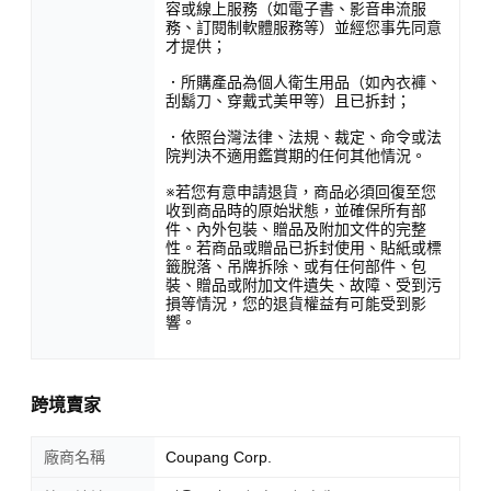
容或線上服務（如電子書、影音串流服
務、訂閱制軟體服務等）並經您事先同意
才提供；
．所購產品為個人衛生用品（如內衣褲、
刮鬍刀、穿戴式美甲等）且已拆封；
．依照台灣法律、法規、裁定、命令或法
院判決不適用鑑賞期的任何其他情況。
※若您有意申請退貨，商品必須回復至您
收到商品時的原始狀態，並確保所有部
件、內外包裝、贈品及附加文件的完整
性。若商品或贈品已拆封使用、貼紙或標
籤脫落、吊牌拆除、或有任何部件、包
裝、贈品或附加文件遺失、故障、受到污
損等情況，您的退貨權益有可能受到影
響。
跨境賣家
廠商名稱
Coupang Corp.