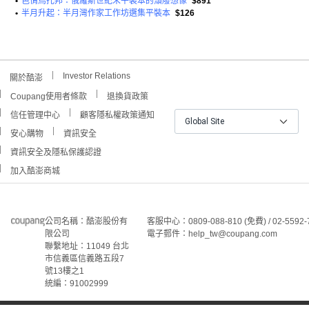
•
色情烏托邦：俄羅斯世紀末平裝本的頹廢想像
$891
•
半月升起：半月灣作家工作坊選集平裝本
$126
Investor Relations
關於酷澎
Coupang使用者條款
退換貨政策
信任管理中心
顧客隱私權政策通知
Global Site
安心購物
資訊安全
資訊安全及隱私保護認證
加入酷澎商城
公司名稱：酷澎股份有
客服中心：0809-088-810 (免費) / 02-5592-
限公司
電子郵件：help_tw@coupang.com
聯繫地址：11049 台北
市信義區信義路五段7
號13樓之1
統編：91002999