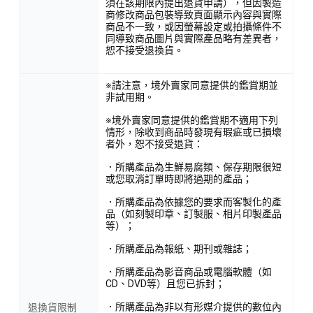
須在該期限內提出退貨申請），但因製造
商修改商品包裝導致頁面顯示內容與實際
商品不一致，或因螢幕設定或拍攝條件不
同導致商品圖片與實際產品略有差異者，
恕不接受退換貨。
※請注意，境外賣家同意提供的鑑賞期並
非試用期。
※境外賣家同意提供的鑑賞期不適用下列
情形，除收到商品時發現有瑕疵或已損壞
者外，恕不接受退貨：
．所購產品為生鮮易腐類、保存期限很短
或您取消訂單時即將過期的產品；
．所購產品為依據您的要求而客製化的產
品（如刻製印章、訂製服、相片印製產品
等）；
．所購產品為報紙、期刊或雜誌；
．所購產品為影音商品或電腦軟體（如
CD、DVD等）且您已拆封；
．所購產品為非以有形媒介提供的數位內
退換貨限制