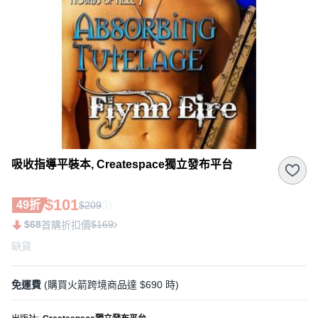
吸收指導平裝本, Createspace獨立發布平台
$101
49折
$209
$68
$169
首購折扣價
缺貨
免運費
(購買火箭跨境商品達 $690 時)