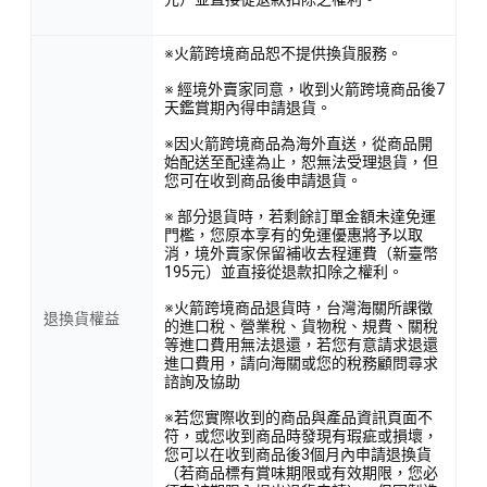
※火箭跨境商品恕不提供換貨服務。
※ 經境外賣家同意，收到火箭跨境商品後7
天鑑賞期內得申請退貨。
※因火箭跨境商品為海外直送，從商品開
始配送至配達為止，恕無法受理退貨，但
您可在收到商品後申請退貨。
※ 部分退貨時，若剩餘訂單金額未達免運
門檻，您原本享有的免運優惠將予以取
消，境外賣家保留補收去程運費（新臺幣
195元）並直接從退款扣除之權利。
※火箭跨境商品退貨時，台灣海關所課徵
退換貨權益
的進口稅、營業稅、貨物稅、規費、關稅
等進口費用無法退還，若您有意請求退還
進口費用，請向海關或您的稅務顧問尋求
諮詢及協助
※若您實際收到的商品與產品資訊頁面不
符，或您收到商品時發現有瑕疵或損壞，
您可以在收到商品後3個月內申請退換貨
（若商品標有賞味期限或有效期限，您必