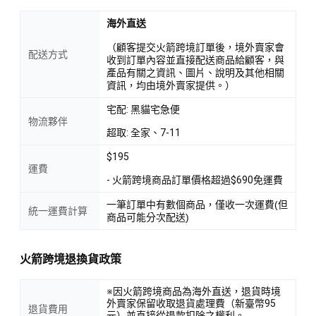
海外直送
（顧客提交火箭跨境訂單後，境外賣家會
配送方式
收到訂單內容並直接配送商品給顧客，與
產品有關之資訊、圖片、說明及其他相關
資訊，均由境外賣家提供。）
宅配: 黑貓宅急便
物流夥伴
超取: 全家、7-11
$195
運費
- 火箭跨境商品訂單價格超過$690免運費
一筆訂單中有數個商品，僅收一次運費(但
統一運費計算
商品可能分次配送)
火箭跨境退換貨政策
※因火箭跨境商品為海外直送，退貨時境
外賣家保留收取退貨處理費（新臺幣95
退貨費用
元）並直接從退款扣除之權利。