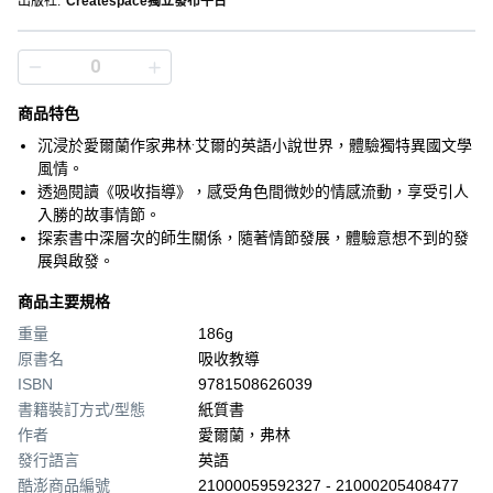
出版社
:
Createspace獨立發布平台
商品特色
沉浸於愛爾蘭作家弗林·艾爾的英語小說世界，體驗獨特異國文學
風情。
透過閱讀《吸收指導》，感受角色間微妙的情感流動，享受引人
入勝的故事情節。
探索書中深層次的師生關係，隨著情節發展，體驗意想不到的發
展與啟發。
商品主要規格
重量
186g
原書名
吸收教導
ISBN
9781508626039
書籍裝訂方式/型態
紙質書
作者
愛爾蘭，弗林
發行語言
英語
酷澎商品編號
21000059592327 - 21000205408477