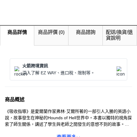
商品詳情
商品評價
(
0
)
商品諮詢
配送/換貨/退
貨說明
火箭跨境資訊
深入了解 EZ WAY、進口稅、限制等。
商品概述
《吸收指導》是愛爾蘭作家弗林·艾爾所著的一部引人入勝的英語小
說，故事發生在神秘的Hounds of Hell世界中。本書以獨特的視角探
索了師生關係，講述了學生與老師之間發生的意想不到的故事。作
者用精煉的文字和生動的情節，帶領讀者進入一個充滿情感和啟發