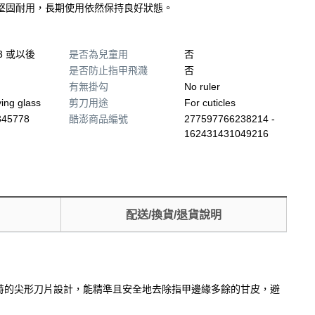
堅固耐用，長期使用依然保持良好狀態。
13 或以後
是否為兒童用
否
是否防止指甲飛濺
否
有無掛勾
No ruler
ing glass
剪刀用途
For cuticles
345778
酷澎商品編號
277597766238214 -
162431431049216
配送/換貨/退貨說明
獨特的尖形刀片設計，能精準且安全地去除指甲邊緣多餘的甘皮，避