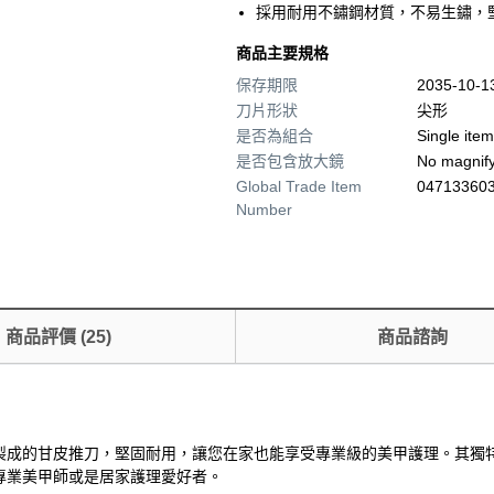
採用耐用不鏽鋼材質，不易生鏽，
商品主要規格
保存期限
2035-10-
刀片形狀
尖形
是否為組合
Single item
是否包含放大鏡
No magnify
Global Trade Item
04713360
Number
商品評價
(
25
)
商品諮詢
不鏽鋼製成的甘皮推刀，堅固耐用，讓您在家也能享受專業級的美甲護理。其
專業美甲師或是居家護理愛好者。