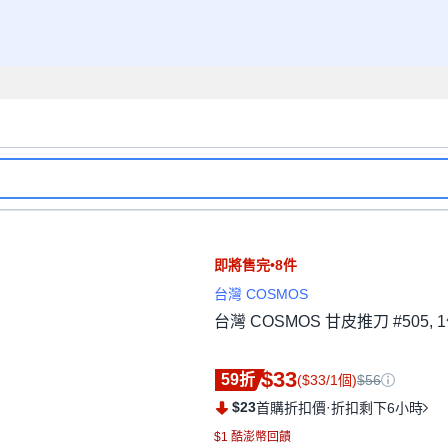
即將售完•8件
台灣 COSMOS
台灣 COSMOS 甘皮推刀 #505, 
$33
59折
($33/1個)
$56
$23
·
首購折扣價
折扣剩下6小時
$1 酷澎幣回饋