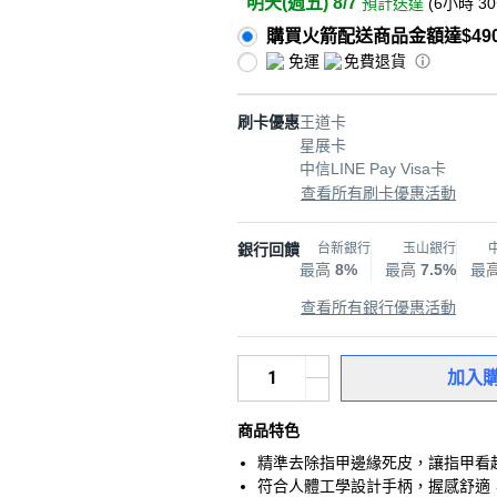
明天(週五) 8/7
預計送達
(
6小時 3
購買火箭配送商品金額達$49
免運
免費退貨
刷卡優惠
王道卡
星展卡
中信LINE Pay Visa卡
查看所有刷卡優惠活動
銀行回饋
台新銀行
玉山銀行
最高
8%
最高
7.5%
最
查看所有銀行優惠活動
加入
商品特色
精準去除指甲邊緣死皮，讓指甲看
符合人體工學設計手柄，握感舒適