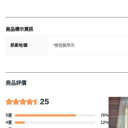
商品標示資訊
原產地/國
*依包裝所示
商品評價
25
5星
76
%
4星
12
%