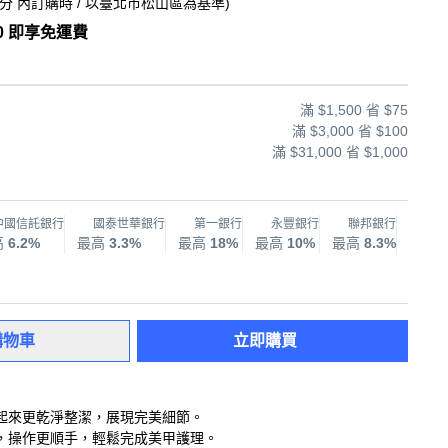
0分
內訂購時
/ 以臺北市松山區為基準
)
0 即享免運費
滿 $1,500 省 $75
滿 $3,000 省 $100
滿 $31,000 省 $1,000
中國信託銀行
國泰世華銀行
第一銀行
永豐銀行
聯邦銀行
兆
高
6.2%
最高
3.3%
最高
18%
最高
10%
最高
8.3%
最高
購物車
立即購買
起來更乾淨整潔，展現完美細節。
，操作更順手，輕鬆完成美甲護理。