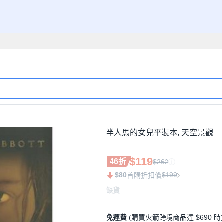
半人馬的女兒平裝本, 天空景觀
$119
46折
$262
$80
$199
首購折扣價
缺貨
免運費
(購買火箭跨境商品達 $690 時