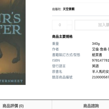
出版社
:
天空景觀
加入
商品主要規格
重量
340g
作者
艾倫·詹森
書籍裝訂方式/型態
紙質書
ISBN
97814778
發行語言
英語
原書名
半人馬的女
酷澎商品編號
210000587
商品評價
(
0
)
商品諮詢