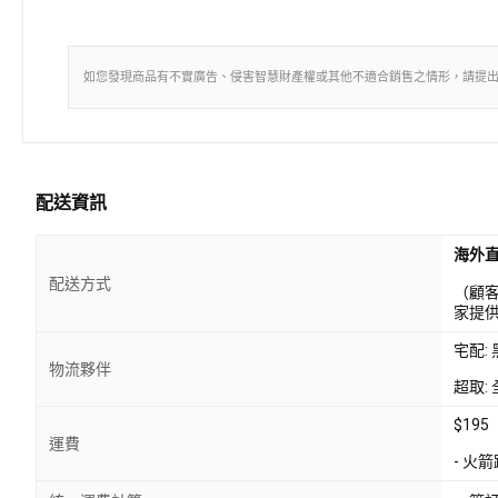
如您發現商品有不實廣告、侵害智慧財產權或其他不適合銷售之情形，請提
配送資訊
海外
配送方式
（顧
家提
宅配:
物流夥伴
超取: 
$195
運費
- 火