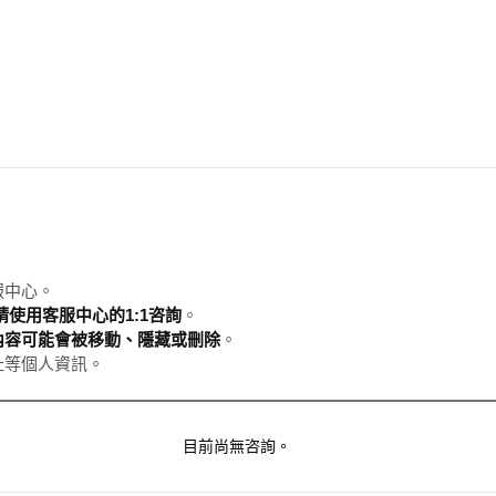
服中心。
使用客服中心的1:1咨詢
。
內容可能會被移動、隱藏或刪除
。
址等個人資訊。
目前尚無咨詢。