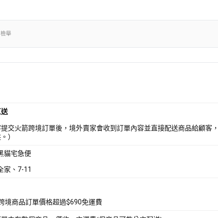
出檢舉
直送
客提交火箭跨境訂單後，境外賣家會收到訂單內容並直接配送商品給顧客
供。）
 黑貓宅急便
全家、7-11
箭跨境商品訂單價格超過$690免運費