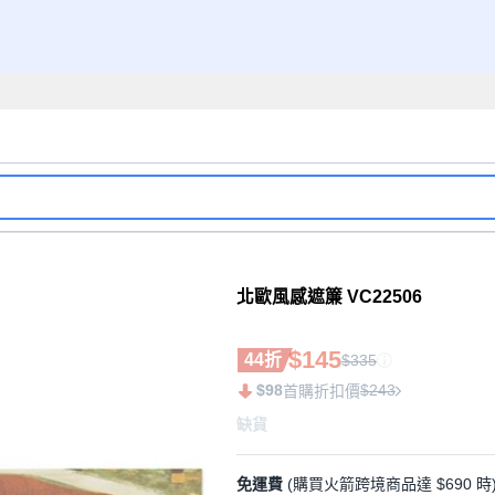
北歐風感遮簾 VC22506
$145
44折
$335
$98
$243
首購折扣價
缺貨
免運費
(購買火箭跨境商品達 $690 時