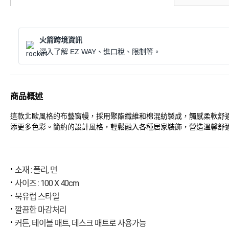
火箭跨境資訊
深入了解 EZ WAY、進口稅、限制等。
商品概述
這款北歐風格的布藝窗幔，採用聚酯纖維和棉混紡製成，觸感柔軟舒
添更多色彩。簡約的設計風格，輕鬆融入各種居家裝飾，營造溫馨舒適的
소재 : 폴리, 면
사이즈 : 100 X 40cm
북유럽 스타일
깔끔한 마감처리
커튼, 테이블 매트, 데스크 매트로 사용가능