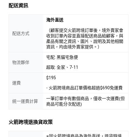
配送資訊
海外直送
（顧客提交火箭跨境訂單後，境外賣家會
配送方式
收到訂單內容並直接配送商品給顧客，與
產品有關之資訊、圖片、說明及其他相關
資訊，均由境外賣家提供。）
宅配: 黑貓宅急便
物流夥伴
超取: 全家、7-11
$195
運費
- 火箭跨境商品訂單價格超過$690免運費
一筆訂單中有數個商品，僅收一次運費(但
統一運費計算
商品可能分次配送)
火箭跨境退換貨政策
※因火箭跨境商品為海外直送，退貨時境