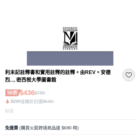
利未記註釋書和實用註釋的註釋。由REV。安德
烈..., 密西根大學圖書館
$436
56折
$789
$200
$636
首購折扣價
缺貨
免運費
(購買火箭跨境商品達 $690 時)