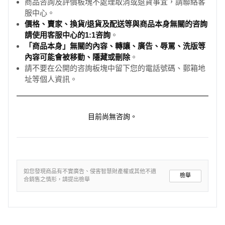
商品咨詢及評價板塊不處理取消或退貨事宜，請聯絡客
服中心。
價格、賣家、換貨/退貨及配送等與商品本身無關的咨詢
請使用客服中心的1:1咨詢
。
「商品本身」無關的內容、轉讓、廣告、辱罵、洗版等
內容可能會被移動、隱藏或刪除
。
請不要在公開的咨詢板塊中留下您的電話號碼、郵箱地
址等個人資訊。
目前尚無咨詢。
如您發現商品有不實廣告、侵害智慧財產權或其他不適
檢舉
合銷售之情形，請提出檢舉