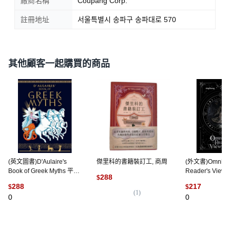
廠商名稱
Coupang Corp.
註冊地址
서울특별시 송파구 송파대로 570
其他顧客一起購買的商品
(英文圖書)D'Aulaire's
傑里科的書籍裝訂工, 商周
(外文書)Omnisci
Book of Greek Myths 平裝
Reader's Viewp
288
$
版, Delacorte Press, 英文
(Novel) Vol. 2 
288
217
$
$
Ize Press, Engli
(
1
)
0
0