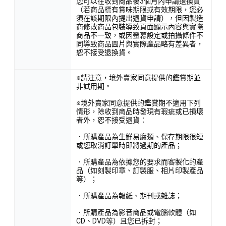
您可以在收到商品後3個月內申請退換貨
（若商品標有賞味期限或有效期限，您必
須在該期限內提出退貨申請），但因製造
商修改商品包裝導致頁面顯示內容與實際
商品不一致，或因螢幕設定或拍攝條件不
同導致商品圖片與實際產品略有差異者，
恕不接受退換貨。
※請注意，境外賣家同意提供的鑑賞期並
非試用期。
※境外賣家同意提供的鑑賞期不適用下列
情形，除收到商品時發現有瑕疵或已損壞
者外，恕不接受退貨：
．所購產品為生鮮易腐類、保存期限很短
或您取消訂單時即將過期的產品；
．所購產品為依據您的要求而客製化的產
品（如刻製印章、訂製服、相片印製產品
等）；
．所購產品為報紙、期刊或雜誌；
．所購產品為影音商品或電腦軟體（如
CD、DVD等）且您已拆封；