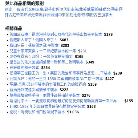
與此商品相關的類別
歷史 一般
古代文明
軍事/戰爭史
近現代史
南美/北美
俄羅斯/蘇聯
北極/南極
拜占庭帝國
世界史
亞洲
非洲
歐洲
中東
加勒比海/西印度/古巴
加拿大
相關商品
•
美國巨石陣：從冰河時期到石器時代的神秘山故事平裝本
$179
•
俄羅斯人來了！俄國人來了！
$683
•
織田信長：桶狹間之戰 平裝本
$283
•
兒童十字軍東徵；十三世紀精裝本的一集
$231
•
少勞多得第 1 部分：平裝英文速記簡史
$165
•
里普曼的法文圖畫詞彙第一輯和第二輯精裝本
$349
•
高級造詞器平裝本
$264
•
愛德華三世國王的一生。英國的政治和軍事行為反思......平裝本
$239
•
庇護九世：他的一生到 1850 年復闢的故事 第二卷 平裝本
$427
•
瑪麗·貝克·艾迪平裝本的生活和工作的編輯評論
$159
•
新烏托邦或進步與繁榮平裝本
$222
•
草莓栽培完整手冊，附最佳品種描述平裝本
$276
•
斯塔比中士：一隻流浪狗和他最好的朋友如何幫助贏得第一次世界大戰並偷走一個國家的心平裝本
$155
•
1492. 1893 年芝加哥世界哥倫布博覽會平裝本
$163
•
關稅、消費稅和出口稅法規平裝本
$1,036