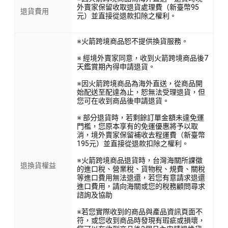
外賣家保留收取退貨處理費（新臺幣95
退貨費用
元）並直接從退款扣除之權利。
※火箭跨境商品恕不提供換貨服務。
※ 經境外賣家同意，收到火箭跨境商品後7
天鑑賞期內得申請退貨。
※因火箭跨境商品為海外直送，從商品開
始配送至配達為止，恕無法受理退貨，但
您可在收到商品後申請退貨。
※ 部分退貨時，若剩餘訂單金額未達免運
門檻，您原本享有的免運優惠將予以取
消，境外賣家保留補收去程運費（新臺幣
195元）並直接從退款扣除之權利。
※火箭跨境商品退貨時，台灣海關所課徵
退換貨權益
的進口稅、營業稅、貨物稅、規費、關稅
等進口費用無法退還，若您有意請求退還
進口費用，請向海關或您的稅務顧問尋求
諮詢及協助
※若您實際收到的商品與產品資訊頁面不
符，或您收到商品時發現有瑕疵或損壞，