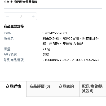
出版社
:
密西根大學圖書館
商品主要規格
ISBN
9781425557881
原書名
利未記註釋，解經和實用，附有批評註
釋。由REV。安德魯·A·博納...
重量
717g
發行語言
英語
酷澎商品編號
21000088772352 - 21000277652663
商品詳情
商品評價
(
0
)
商品諮詢
配送/換貨/退
貨說明