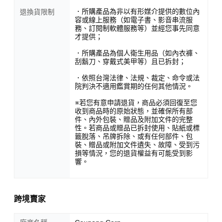
．所購產品為非以有形媒介提供的數位內
退換貨限制
容或線上服務（如電子書、影音串流服
務、訂閱制軟體服務等）並經您事先同意
才提供；
．所購產品為個人衛生用品（如內衣褲、
刮鬍刀、穿戴式美甲等）且已拆封；
．依照台灣法律、法規、裁定、命令或法
院判決不適用鑑賞期的任何其他情況。
※若您有意申請退貨，商品必須回復至您
收到商品時的原始狀態，並確保所有部
件、內外包裝、贈品及附加文件的完整
性。若商品或贈品已拆封使用、貼紙或標
籤脫落、吊牌拆除、或有任何部件、包
裝、贈品或附加文件遺失、故障、受到污
損等情況，您的退貨權益有可能受到影
響。
跨境賣家