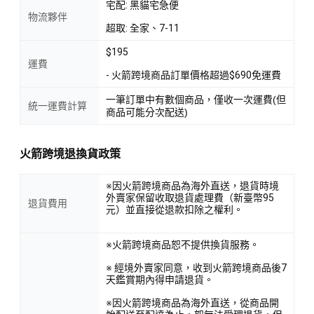
宅配: 黑貓宅急便
物流夥伴
超取: 全家、7-11
$195
運費
- 火箭跨境商品訂單價格超過$690免運費
一筆訂單中有數個商品，僅收一次運費(但
統一運費計算
商品可能分次配送)
火箭跨境退換貨政策
※因火箭跨境商品為海外直送，退貨時境
外賣家保留收取退貨處理費（新臺幣95
退貨費用
元）並直接從退款扣除之權利。
※火箭跨境商品恕不提供換貨服務。
※ 經境外賣家同意，收到火箭跨境商品後7
天鑑賞期內得申請退貨。
※因火箭跨境商品為海外直送，從商品開