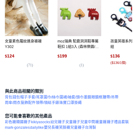
女童素色羅紋連身褲襪
moz瑞典 駝鹿洞洞鞋專屬
孩童英雄系列口
Y302
鞋扣 1組3入 (森林樂園/藍
組
色奇遇/仲夏森林/相伴時光/
124
199
136
$
$
$
好友時光/森境之約/童話之
(
$136/1個
)
旅)
(
71
)
(
1
)
(
4
與此商品相關的類別
背包
錢包
帽子
手套/耳罩
圍巾/絲巾
圍裙/袖套/頭巾
墨鏡
眼鏡框
腰帶/吊帶
雨傘/雨衣
髮飾配件
領帶/領結
手錶
珠寶
口罩掛繩
您可能會喜歡的其他產品
彩色襪
韓國襪子
kikiyasocks
幼兒襪子
女童襪子
兒童中筒襪
童襪
襪子禮品套裝
mark-gonzales
dailylike
嬰兒長襪
笑臉襪
兒童襪子台灣製