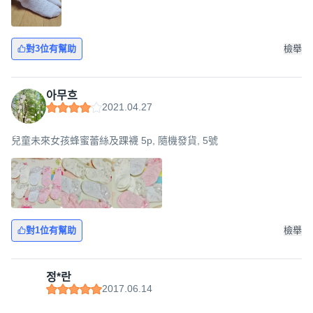
對3位有幫助
檢舉
아무흐
2021.04.27
兒童未來女孩蜂蜜蕾絲及踝襪 5p, 隨機發貨, 5號
對1位有幫助
檢舉
정*란
2017.06.14