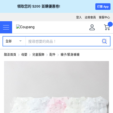
領取您的 $200 首購優惠卷!
打開 App
登入
註冊會員
客服中心
全部
酷澎首頁
母嬰
兒童服飾
配件
襪子/緊身褲襪