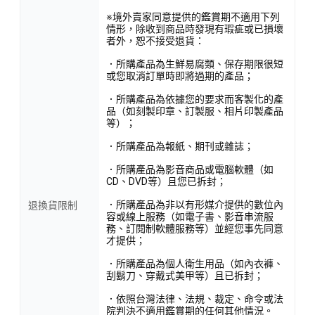
※境外賣家同意提供的鑑賞期不適用下列
情形，除收到商品時發現有瑕疵或已損壞
者外，恕不接受退貨：
．所購產品為生鮮易腐類、保存期限很短
或您取消訂單時即將過期的產品；
．所購產品為依據您的要求而客製化的產
品（如刻製印章、訂製服、相片印製產品
等）；
．所購產品為報紙、期刊或雜誌；
．所購產品為影音商品或電腦軟體（如
CD、DVD等）且您已拆封；
．所購產品為非以有形媒介提供的數位內
退換貨限制
容或線上服務（如電子書、影音串流服
務、訂閱制軟體服務等）並經您事先同意
才提供；
．所購產品為個人衛生用品（如內衣褲、
刮鬍刀、穿戴式美甲等）且已拆封；
．依照台灣法律、法規、裁定、命令或法
院判決不適用鑑賞期的任何其他情況。