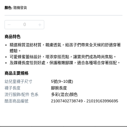
顏色
:
隨機發貨
商品特色
精選棉質混紡材質，親膚透氣，給孩子們帶來全天候的舒適穿著
體驗。
可愛蜂蜜蕾絲設計，增添穿搭亮點，讓寶貝們成為時尚焦點。
及踝襪長度恰到好處，保護稚嫩腳踝，適合各種場合穿著搭配。
商品主要規格
幼兒童襪子尺寸
5號(9~10歲)
襪子長度
腳腕長度
流行服飾/配件 色系
多彩(混合)顏色
酷澎商品編號
21007402738749 - 21019163996695