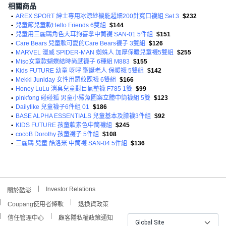
相關商品
•
AREX SPORT 紳士專用冰涼紗機能超細200針寬口襪組 Set 3
$232
•
兒童節兒童款Hello Friends 6雙組
$144
•
兒童用三麗鷗角色大耳狗喜拿中筒襪 SAN-01 5件組
$151
•
Care Bears 兒童款可愛的Care Bears襪子 3雙組
$126
•
MARVEL 漫威 SPIDER-MAN 蜘蛛人 加厚保暖兒童襪5雙組
$255
•
Miso女童款蝴蝶結時尚感襪子 6種組 M883
$155
•
Kids FUTURE 幼童 呀呼 聖誕老人 保暖襪 5雙組
$142
•
Mekki Juniday 女性用羅紋踝襪 6雙組
$166
•
Honey LuLu 消臭兒童對目氣墊襪 F785 1雙
$99
•
pinkfong 碰碰狐 男童小鯊魚圖案立體中筒襪組 5雙
$123
•
Dailylike 兒童襪子6件組 01
$186
•
BASE ALPHA ESSENTIALS 兒童基本及膝襪3件組
$92
•
KIDS FUTURE 孩童款素色中筒襪組
$245
•
cocoB Dorothy 孩童襪子 5件組
$108
•
三麗鷗 兒童 酷洛米 中筒襪 SAN-04 5件組
$136
Investor Relations
關於酷澎
Coupang使用者條款
退換貨政策
信任管理中心
顧客隱私權政策通知
Global Site