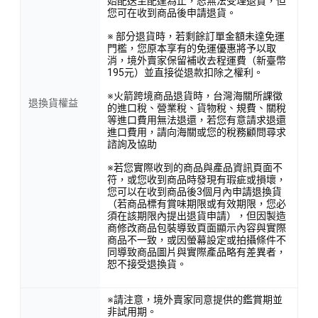
始配送至配達為止，恕無法受理退貨，但
您可在收到商品後申請退貨。
※ 部分退貨時，若剩餘訂單金額未達免運
門檻，您原本享有的免運優惠將予以取
消，境外賣家保留補收去程運費（新臺幣
195元）並直接從退款扣除之權利。
※火箭跨境商品退貨時，台灣海關所課徵
退換貨權益
的進口稅、營業稅、貨物稅、規費、關稅
等進口費用無法退還，若您有意請求退還
進口費用，請向海關或您的稅務顧問尋求
諮詢及協助
※若您實際收到的商品與產品資訊頁面不
符，或您收到商品時發現有瑕疵或損壞，
您可以在收到商品後3個月內申請退換貨
（若商品標有賞味期限或有效期限，您必
須在該期限內提出退貨申請），但因製造
商修改商品包裝導致頁面顯示內容與實際
商品不一致，或因螢幕設定或拍攝條件不
同導致商品圖片與實際產品略有差異者，
恕不接受退換貨。
※請注意，境外賣家同意提供的鑑賞期並
非試用期。