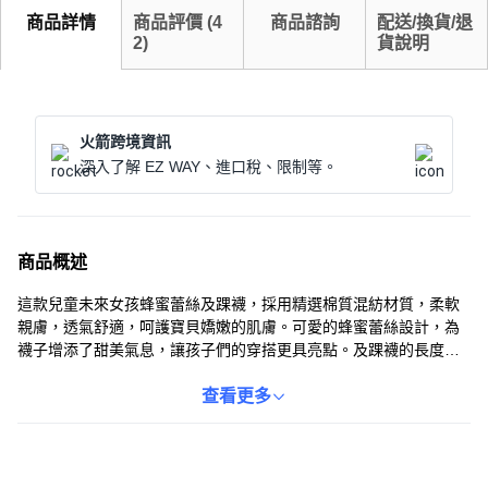
商品詳情
商品評價
(
4
商品諮詢
配送/換貨/退
2
)
貨說明
火箭跨境資訊
深入了解 EZ WAY、進口稅、限制等。
商品概述
這款兒童未來女孩蜂蜜蕾絲及踝襪，採用精選棉質混紡材質，柔軟
親膚，透氣舒適，呵護寶貝嬌嫩的肌膚。可愛的蜂蜜蕾絲設計，為
襪子增添了甜美氣息，讓孩子們的穿搭更具亮點。及踝襪的長度設
計，能有效保護孩子們的腳踝，讓他們在玩耍時更加安心。隨機5雙
的組合，讓您一次擁有多種色彩，輕鬆搭配不同的服裝。無論是日
查看更多
常穿著還是參加活動，這款襪子都是寶貝們的理想選擇。