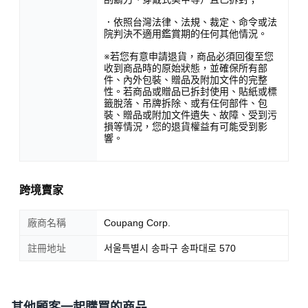
．依照台灣法律、法規、裁定、命令或法
院判決不適用鑑賞期的任何其他情況。
※若您有意申請退貨，商品必須回復至您
收到商品時的原始狀態，並確保所有部
件、內外包裝、贈品及附加文件的完整
性。若商品或贈品已拆封使用、貼紙或標
籤脫落、吊牌拆除、或有任何部件、包
裝、贈品或附加文件遺失、故障、受到污
損等情況，您的退貨權益有可能受到影
響。
跨境賣家
廠商名稱
Coupang Corp.
註冊地址
서울특별시 송파구 송파대로 570
其他顧客一起購買的商品