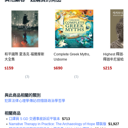
和平國際 夏洛克·福爾摩斯
Complete Greek Myths,
Highest 釋
大全集
Usborne
釋迦牟尼留給世
智慧, 釋迦牟尼
159
690
215
$
$
$
(
3
)
(
1
)
(
2
與此商品相關的類別
犯罪
法律
心理學
傳記/回憶錄
政治學
哲學
相關商品
•
口譯員 S GD 交通事故訴訟平裝本
$713
•
Narrative Therapy in Practice: The Archaeology of Hope 精裝版
$1,927