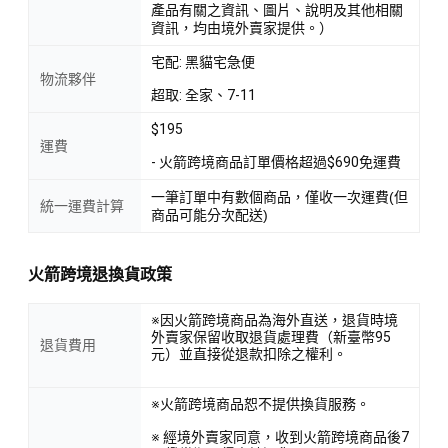
產品有關之資訊、圖片、說明及其他相關
資訊，均由境外賣家提供。）
宅配: 黑貓宅急便
物流夥伴
超取: 全家、7-11
$195
運費
- 火箭跨境商品訂單價格超過$690免運費
一筆訂單中有數個商品，僅收一次運費(但
統一運費計算
商品可能分次配送)
火箭跨境退換貨政策
※因火箭跨境商品為海外直送，退貨時境
外賣家保留收取退貨處理費（新臺幣95
退貨費用
元）並直接從退款扣除之權利。
※火箭跨境商品恕不提供換貨服務。
※ 經境外賣家同意，收到火箭跨境商品後7