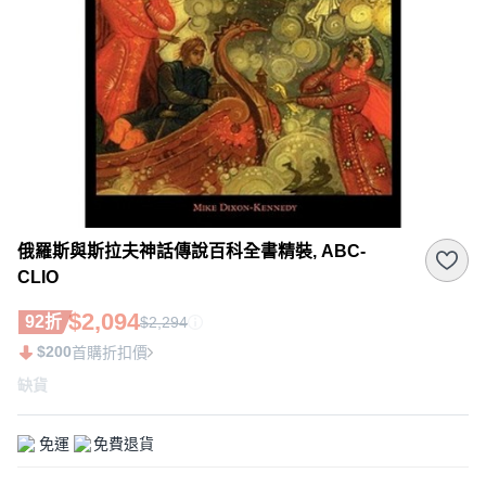
俄羅斯與斯拉夫神話傳說百科全書精裝, ABC-
CLIO
$2,094
92折
$2,294
$200
首購折扣價
缺貨
免運
免費退貨