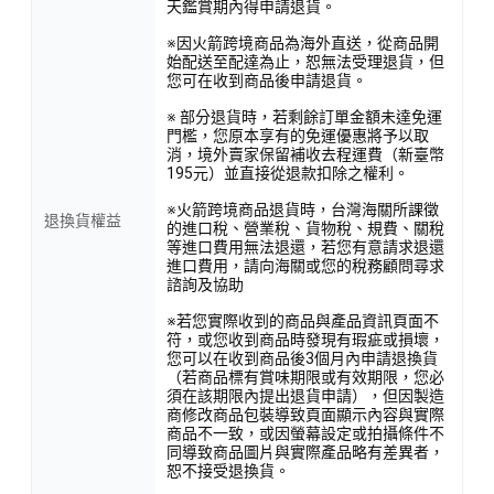
天鑑賞期內得申請退貨。
※因火箭跨境商品為海外直送，從商品開
始配送至配達為止，恕無法受理退貨，但
您可在收到商品後申請退貨。
※ 部分退貨時，若剩餘訂單金額未達免運
門檻，您原本享有的免運優惠將予以取
消，境外賣家保留補收去程運費（新臺幣
195元）並直接從退款扣除之權利。
※火箭跨境商品退貨時，台灣海關所課徵
退換貨權益
的進口稅、營業稅、貨物稅、規費、關稅
等進口費用無法退還，若您有意請求退還
進口費用，請向海關或您的稅務顧問尋求
諮詢及協助
※若您實際收到的商品與產品資訊頁面不
符，或您收到商品時發現有瑕疵或損壞，
您可以在收到商品後3個月內申請退換貨
（若商品標有賞味期限或有效期限，您必
須在該期限內提出退貨申請），但因製造
商修改商品包裝導致頁面顯示內容與實際
商品不一致，或因螢幕設定或拍攝條件不
同導致商品圖片與實際產品略有差異者，
恕不接受退換貨。