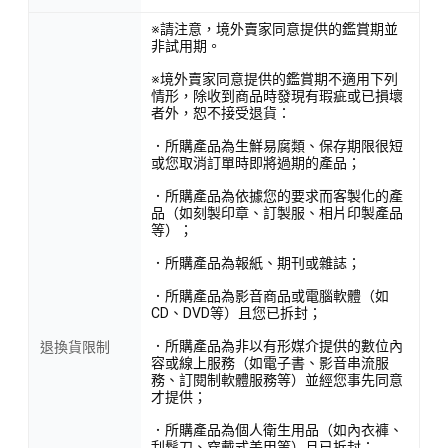
※請注意，境外賣家同意提供的鑑賞期並
非試用期。
※境外賣家同意提供的鑑賞期不適用下列
情形，除收到商品時發現有瑕疵或已損壞
者外，恕不接受退貨：
．所購產品為生鮮易腐類、保存期限很短
或您取消訂單時即將過期的產品；
．所購產品為依據您的要求而客製化的產
品（如刻製印章、訂製服、相片印製產品
等）；
．所購產品為報紙、期刊或雜誌；
．所購產品為影音商品或電腦軟體（如
CD、DVD等）且您已拆封；
．所購產品為非以有形媒介提供的數位內
退換貨限制
容或線上服務（如電子書、影音串流服
務、訂閱制軟體服務等）並經您事先同意
才提供；
．所購產品為個人衛生用品（如內衣褲、
刮鬍刀、穿戴式美甲等）且已拆封；