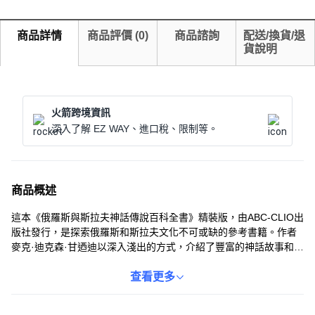
商品詳情
商品評價
(
0
)
商品諮詢
配送/換貨/退
貨說明
火箭跨境資訊
深入了解 EZ WAY、進口稅、限制等。
商品概述
這本《俄羅斯與斯拉夫神話傳說百科全書》精裝版，由ABC-CLIO出
版社發行，是探索俄羅斯和斯拉夫文化不可或缺的參考書籍。作者
麥克·迪克森·甘迺迪以深入淺出的方式，介紹了豐富的神話故事和傳
說。精裝設計不僅方便收藏，也提升了閱讀體驗。無論是研究人員
還是對神話感興趣的讀者，都能從中獲益匪淺。這本書籍的出版語
查看更多
言為英語，ISBN為9781576070635，重量為975g。