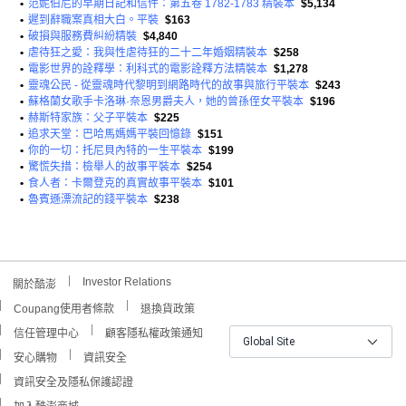
•
范妮伯尼的早期日記和信件：第五卷 1782-1783 精裝本
$5,134
•
遲到辭職案真相大白。平裝
$163
•
破損與服務費糾紛精裝
$4,840
•
虐待狂之愛：我與性虐待狂的二十二年婚姻精裝本
$258
•
電影世界的詮釋學：利科式的電影詮釋方法精裝本
$1,278
•
靈魂公民 - 從靈魂時代黎明到網路時代的故事與旅行平裝本
$243
•
蘇格蘭女歌手卡洛琳·奈恩男爵夫人，她的曾孫侄女平裝本
$196
•
赫斯特家族：父子平裝本
$225
•
追求天堂：巴哈馬媽媽平裝回憶錄
$151
•
你的一切：托尼貝內特的一生平裝本
$199
•
驚慌失措：檢舉人的故事平裝本
$254
•
食人者：卡爾登克的真實故事平裝本
$101
•
魯賓遜漂流記的錢平裝本
$238
Investor Relations
關於酷澎
Coupang使用者條款
退換貨政策
信任管理中心
顧客隱私權政策通知
Global Site
安心購物
資訊安全
資訊安全及隱私保護認證