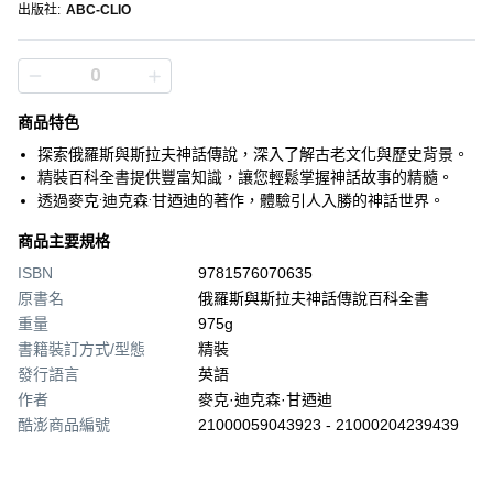
出版社
:
ABC-CLIO
商品特色
探索俄羅斯與斯拉夫神話傳說，深入了解古老文化與歷史背景。
精裝百科全書提供豐富知識，讓您輕鬆掌握神話故事的精髓。
透過麥克·迪克森·甘迺迪的著作，體驗引人入勝的神話世界。
商品主要規格
ISBN
9781576070635
原書名
俄羅斯與斯拉夫神話傳說百科全書
重量
975g
書籍裝訂方式/型態
精裝
發行語言
英語
作者
麥克·迪克森·甘迺迪
酷澎商品編號
21000059043923 - 21000204239439