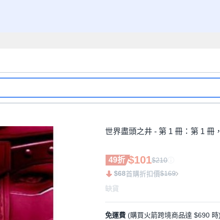
世界盡頭之井 - 第 1 冊：第 1 冊
$101
49折
$210
$68
$169
首購折扣價
缺貨
免運費
(購買火箭跨境商品達 $690 時