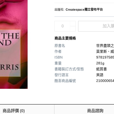
出版社
:
Createspace獨立發布平台
加入
商品主要規格
原書名
世界盡頭之
作者
莫里斯、威
ISBN
97819758
重量
281g
書籍裝訂方式/型態
紙質書
發行語言
英語
酷澎商品編號
210000654
商品評價
(
0
)
商品諮詢