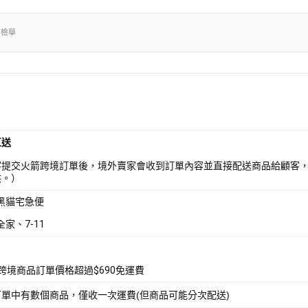
出檢舉
直送
客提交火箭跨境訂單後，境外賣家會收到訂單內容並直接配送商品給顧客
供。）
 黑貓宅急便
全家、7-11
箭跨境商品訂單價格超過$690免運費
訂單中有數個商品，僅收一次運費(但商品可能分次配送)