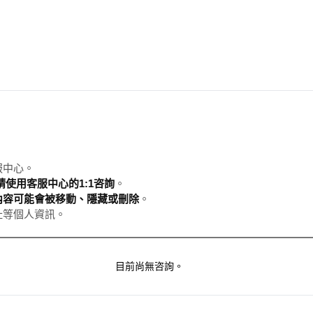
服中心。
使用客服中心的1:1咨詢
。
內容可能會被移動、隱藏或刪除
。
址等個人資訊。
目前尚無咨詢。