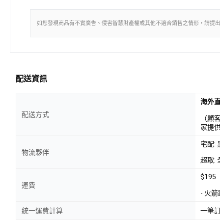
如您發現商品有不實廣告、侵害智慧財產權或其他不適合銷售之情形，請提
配送資訊
海外
配送方式
（顧
家提
宅配:
物流夥伴
超取: 
$195
運費
- 火
統一運費計算
一筆