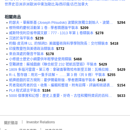
世界史
亞洲
非洲
歐洲
中東
加勒比海/西印度/古巴
加拿大
相關商品
•
約瑟夫‧畢蘇斯基 (Joseph Pilsudski) 波蘭民族獨立創始人、波蘭國家元首精裝本
$294
•
根特條約慶祝活動第 1 卷 - 學者精選版平裝本
$209
•
威斯特伐利亞省帝國文獻：777 - 1313 年第 1 卷精裝本
$278
•
沉迷於海平裝本
$239
•
約翰·皮克林 LL. 的悼詞D. 美國藝術與科學學院院長：交付精裝本
$418
•
印度教靈性與美德政治精裝本
$772
•
來自深處的聲音平裝本
$178
•
小修道士歷史小綱要供年輕學徒使用精裝
$468
•
空難調查：蘇城戲劇《聯合航空 232 號航班墜毀》平裝本
$429
•
1809 多瑙河雷霆。第三卷：拿破崙擊敗哈布斯堡王朝：瓦格拉姆和平裝本
$429
•
R--L 暫存器：用另一隻手註解。 ……第 3 冊（共 9 冊）平裝本
$255
•
紙牌遊戲的官方規則：霍伊爾最新版 - 學者選擇版平裝本
$418
•
死者寫給死者的信。收集、編輯和整理，附有註釋、評論和術語表平裝本
$154
•
PL/I 程式語言平裝本
$184
•
5000 個事實和幻想：歷史上重要、好奇、古怪和獨特資訊的百科全書...
$633
Investor Relations
關於酷澎