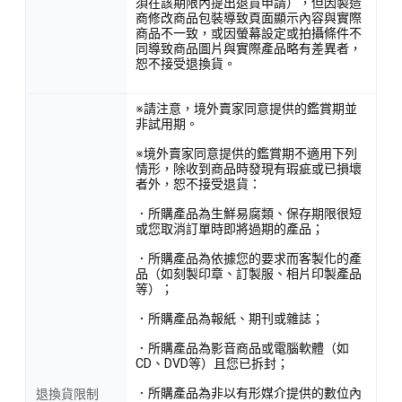
須在該期限內提出退貨申請），但因製造
商修改商品包裝導致頁面顯示內容與實際
商品不一致，或因螢幕設定或拍攝條件不
同導致商品圖片與實際產品略有差異者，
恕不接受退換貨。
※請注意，境外賣家同意提供的鑑賞期並
非試用期。
※境外賣家同意提供的鑑賞期不適用下列
情形，除收到商品時發現有瑕疵或已損壞
者外，恕不接受退貨：
．所購產品為生鮮易腐類、保存期限很短
或您取消訂單時即將過期的產品；
．所購產品為依據您的要求而客製化的產
品（如刻製印章、訂製服、相片印製產品
等）；
．所購產品為報紙、期刊或雜誌；
．所購產品為影音商品或電腦軟體（如
CD、DVD等）且您已拆封；
．所購產品為非以有形媒介提供的數位內
退換貨限制