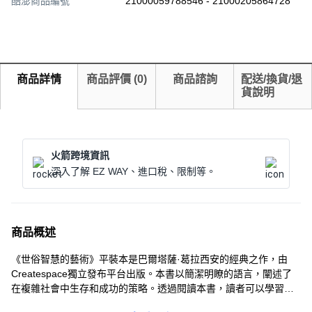
酷澎商品編號
21000059788546 - 21000205864728
商品詳情
商品評價
(
0
)
商品諮詢
配送/換貨/退
貨說明
火箭跨境資訊
深入了解 EZ WAY、進口稅、限制等。
商品概述
《世俗智慧的藝術》平裝本是巴爾塔薩·葛拉西安的經典之作，由
Createspace獨立發布平台出版。本書以簡潔明瞭的語言，闡述了
在複雜社會中生存和成功的策略。透過閱讀本書，讀者可以學習到
如何在人際關係中保持優勢，並在各種情境下做出明智的決策。書