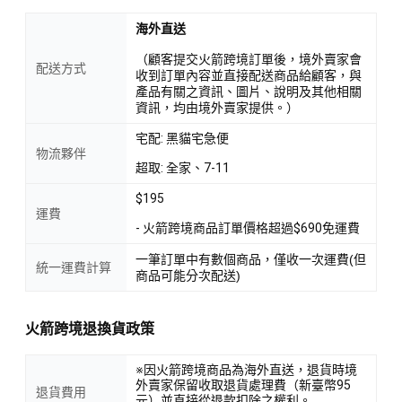
海外直送
（顧客提交火箭跨境訂單後，境外賣家會
配送方式
收到訂單內容並直接配送商品給顧客，與
產品有關之資訊、圖片、說明及其他相關
資訊，均由境外賣家提供。）
宅配: 黑貓宅急便
物流夥伴
超取: 全家、7-11
$195
運費
- 火箭跨境商品訂單價格超過$690免運費
一筆訂單中有數個商品，僅收一次運費(但
統一運費計算
商品可能分次配送)
火箭跨境退換貨政策
※因火箭跨境商品為海外直送，退貨時境
外賣家保留收取退貨處理費（新臺幣95
退貨費用
元）並直接從退款扣除之權利。