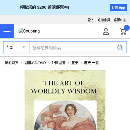
領取您的 $200 首購優惠卷!
打開 App
登入
註冊會員
客服中心
全部
酷澎首頁
圖書/CD/DVD
外國圖書
歷史
歷史 一般