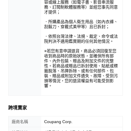
容或線上服務（如電子書、影音串流服
務、訂閱制軟體服務等）並經您事先同意
才提供；
．所購產品為個人衛生用品（如內衣褲、
刮鬍刀、穿戴式美甲等）且已拆封；
．依照台灣法律、法規、裁定、命令或法
院判決不適用鑑賞期的任何其他情況。
※若您有意申請退貨，商品必須回復至您
收到商品時的原始狀態，並確保所有部
件、內外包裝、贈品及附加文件的完整
性。若商品或贈品已拆封使用、貼紙或標
籤脫落、吊牌拆除、或有任何部件、包
裝、贈品或附加文件遺失、故障、受到污
損等情況，您的退貨權益有可能受到影
響。
跨境賣家
廠商名稱
Coupang Corp.