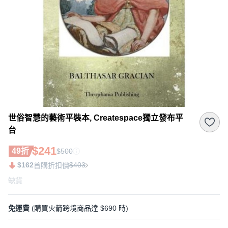
世俗智慧的藝術平裝本, Createspace獨立發布平
台
$241
49折
$500
$162
$403
首購折扣價
缺貨
免運費
(購買火箭跨境商品達 $690 時)