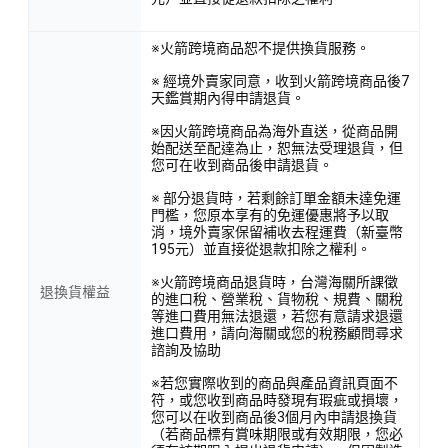
※火箭跨境商品恕不提供換貨服務。
※ 經境外賣家同意，收到火箭跨境商品後7
天鑑賞期內得申請退貨。
※因火箭跨境商品為海外直送，從商品開
始配送至配達為止，恕無法受理退貨，但
您可在收到商品後申請退貨。
※ 部分退貨時，若剩餘訂單金額未達免運
門檻，您原本享有的免運優惠將予以取
消，境外賣家保留補收去程運費（新臺幣
195元）並直接從退款扣除之權利。
※火箭跨境商品退貨時，台灣海關所課徵
退換貨權益
的進口稅、營業稅、貨物稅、規費、關稅
等進口費用無法退還，若您有意請求退還
進口費用，請向海關或您的稅務顧問尋求
諮詢及協助
※若您實際收到的商品與產品資訊頁面不
符，或您收到商品時發現有瑕疵或損壞，
您可以在收到商品後3個月內申請退換貨
（若商品標有賞味期限或有效期限，您必