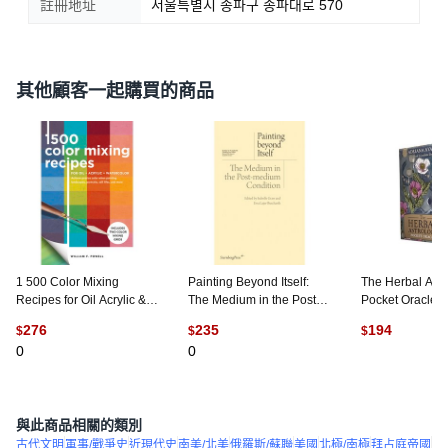
註冊地址
서울특별시 송파구 송파대로 570
其他顧客一起購買的商品
1 500 Color Mixing
Painting Beyond Itself:
The Herbal Astr
Recipes for Oil Acrylic &
The Medium in the Post-
Pocket Oracle :
Watercolor: Achieve
Medium Condition 平裝版,
Deck and Guide
276
235
194
$
$
$
Precise Color When
Sternberg Press, 英文
Hay House
0
0
Painting Landsc... 平裝版,
(
3
)
Walter Foster Publishing,
英文
與此商品相關的類別
古代文明
軍事/戰爭史
近現代史
南美/北美
俄羅斯/蘇聯
美國
北極/南極
拜占庭帝國