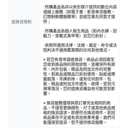
· 所購產品為非以有形媒介提供的數位內容
或線上服務（如電子書、影音串流服務、
訂閱制軟體服務等）並經您事先同意才提
供；
退換貨限制
· 所購產品為個人衛生用品（如內衣褲、刮
鬍刀、穿戴式美甲等）且您已拆封；
· 依照所適用法律、法規、裁定、命令或法
院判決不適用鑑賞期的任何其他情況。
※ 若您有意申請退換貨，商品必須回復至
您收到商品時的原始狀態，並確保所有部
件、內外包裝、贈品及附加文件的完整
性。若商品或贈品已拆封使用、貼紙或標
籤脫落、吊牌拆除、或有任何部件、包
裝、贈品或附加文件遺失、故障、受到污
損等情況，您的退換貨權益有可能受到影
響。
※ 換貨服務僅限與原訂單完全相同的商
品，不接受更換顏色、尺寸或其他商品規
格的換貨請求。即便符合換貨條件，若因
商品庫存不足或有其他商業考量，我們可
能僅接受退貨，恕不提供換貨服務。