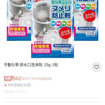
不動化學 排水口洗淨劑, 15g, 3包
$62
6折
($137.78/100g)
$104
$42
首購折扣價
即將缺貨 (剩下7件)