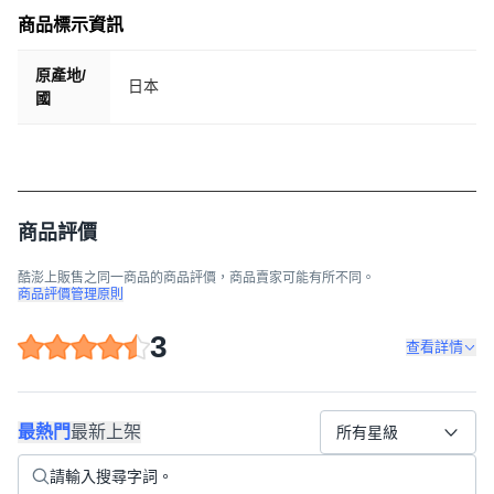
商品標示資訊
原產地/
日本
國
商品評價
酷澎上販售之同一商品的商品評價，商品賣家可能有所不同。
注意事項
商品評價管理原則
本商品之外包裝、製造日期、有效期限等相關資訊，請依照實際商品所載內容為準。如有疑
問，購買前亦可聯繫酷澎客服。
本頁面刊載之商品圖片可能因拍攝光照、螢幕解析度或電腦處
3
理等緣故，與實際商品產生色差，請依照實際商品包裝為準。
查看詳情
最熱門
最新上架
所有星級