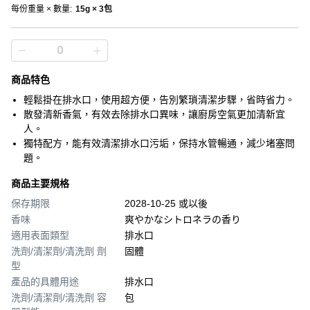
每份重量 × 數量
:
15g × 3包
商品特色
輕鬆掛在排水口，使用超方便，告別繁瑣清潔步驟，省時省力。
散發清新香氣，有效去除排水口異味，讓廚房空氣更加清新宜
人。
獨特配方，能有效清潔排水口污垢，保持水管暢通，減少堵塞問
題。
商品主要規格
保存期限
2028-10-25 或以後
香味
爽やかなシトロネラの香り
適用表面類型
排水口
洗劑/清潔劑/清洗劑 劑
固體
型
產品的具體用途
排水口
洗劑/清潔劑/清洗劑 容
包