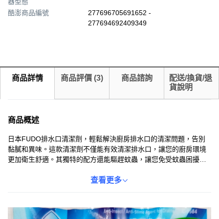
器型態
酷澎商品編號
277696705691652 -
277694692409349
商品詳情
商品評價
(
3
)
商品諮詢
配送/換貨/退
貨說明
商品概述
日本FUDO排水口清潔劑，輕鬆解決廚房排水口的清潔問題，告別
黏膩和異味。這款清潔劑不僅能有效清潔排水口，讓您的廚房環境
更加衛生舒適。其獨特的配方還能驅趕蚊蟲，讓您免受蚊蟲困擾。
使用方法簡單，只需將清潔劑懸掛在排水口即可，方便快捷。本產
品為非塩素系，使用更安心。
查看更多