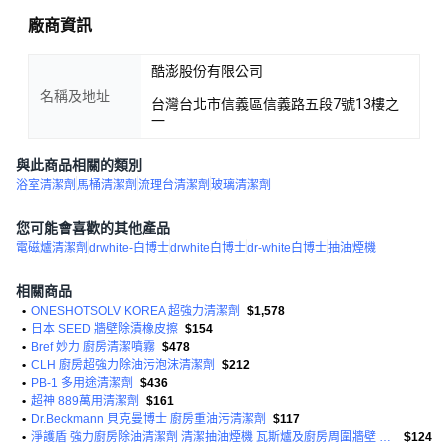
廠商資訊
酷澎股份有限公司
名稱及地址
台灣台北市信義區信義路五段7號13樓之
一
與此商品相關的類別
浴室清潔劑
馬桶清潔劑
流理台清潔劑
玻璃清潔劑
您可能會喜歡的其他產品
電磁爐清潔劑
drwhite-白博士
drwhite白博士
dr-white白博士
抽油煙機
相關商品
•
ONESHOTSOLV KOREA 超強力清潔劑
$1,578
•
日本 SEED 牆壁除漬橡皮擦
$154
•
Bref 妙力 廚房清潔噴霧
$478
•
CLH 廚房超強力除油污泡沫清潔劑
$212
•
PB-1 多用途清潔劑
$436
•
超神 889萬用清潔劑
$161
•
Dr.Beckmann 貝克曼博士 廚房重油污清潔劑
$117
•
淨護盾 強力廚房除油清潔劑 清潔抽油煙機 瓦斯爐及廚房周圍牆壁 流理台等油汙
$124