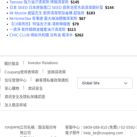
•
Tamsaa 強力油汙清潔劑 烤箱清潔劑
$145
•
日本 SEED 日本原裝進口 SEED 廚房浴室水垢清潔磨砂膏
$144
•
Mr Muscle 威猛先生 廚房清潔劑加侖桶 超強效
$183
•
Mr.HomeStar 家事達 最大抽油煙機清潔劑
$67
•
【Cif潔而亮】特強去汙液-清新檸檬香
$79
•
一滴淨 氣炸鍋微波爐重油汙清潔劑
$113
•
CHIC CLUB 條紋共和國 沒有油 電淨水
$262
Investor Relations
關於酷澎
Coupang使用者條款
退換貨政策
信任管理中心
顧客隱私權政策通知
Global Site
安心購物
資訊安全
資訊安全及隱私保護認證
加入酷澎商城
公司名稱：酷澎股份有
客服中心：0809-088-810 (免費) / 02-5592-
限公司
電子郵件：help_tw@coupang.com