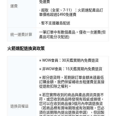
免運費
運費
- 超取（全家、7-11）：火箭速配產品訂
單價格超過$490免運費
- 暫不支援離島配送
一筆訂單中有數個產品，僅收一次運費(但
統一運費計算
產品可能分次配送)
火箭速配退換貨政策
※ WOW會員：30天鑑賞期內免費退貨
※ 非WOW會員：15天鑑賞期內免費退貨
※ 部分退貨時，若剩餘訂單金額未達最低
訂購金額，我們保留補收去程運費並直接
從退款扣除之權利。
※ 若您實際收到的商品與產品資訊頁面不
符，或您收到商品時發現有瑕疵或損壞，
您可以在收到商品後3個月內申請退換貨
退換貨權益
（若商品標有賞味期限或有效期限，您必
須在該期限內提出退換貨申請），但因製