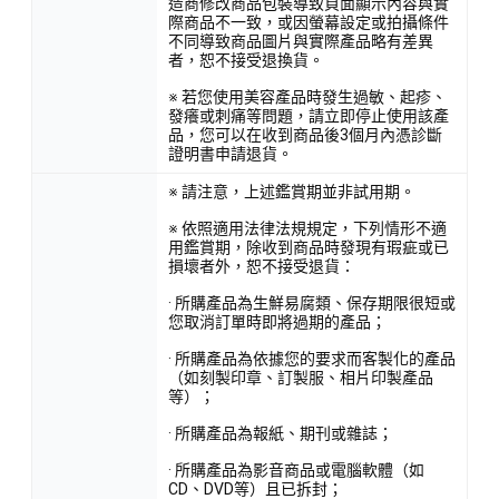
造商修改商品包裝導致頁面顯示內容與實
際商品不一致，或因螢幕設定或拍攝條件
不同導致商品圖片與實際產品略有差異
者，恕不接受退換貨。
※ 若您使用美容產品時發生過敏、起疹、
發癢或刺痛等問題，請立即停止使用該產
品，您可以在收到商品後3個月內憑診斷
證明書申請退貨。
※ 請注意，上述鑑賞期並非試用期。
※ 依照適用法律法規規定，下列情形不適
用鑑賞期，除收到商品時發現有瑕疵或已
損壞者外，恕不接受退貨：
· 所購產品為生鮮易腐類、保存期限很短或
您取消訂單時即將過期的產品；
· 所購產品為依據您的要求而客製化的產品
（如刻製印章、訂製服、相片印製產品
等）；
· 所購產品為報紙、期刊或雜誌；
· 所購產品為影音商品或電腦軟體（如
CD、DVD等）且已拆封；