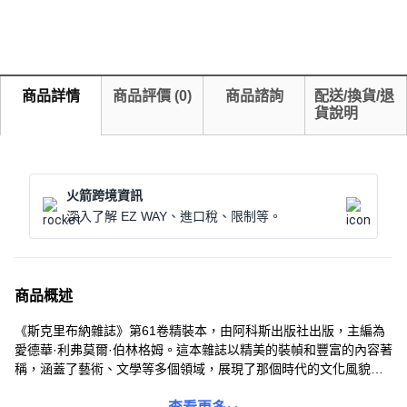
商品詳情
商品評價
(
0
)
商品諮詢
配送/換貨/退
貨說明
火箭跨境資訊
深入了解 EZ WAY、進口稅、限制等。
商品概述
《斯克里布納雜誌》第61卷精裝本，由阿科斯出版社出版，主編為
愛德華·利弗莫爾·伯林格姆。這本雜誌以精美的裝幀和豐富的內容著
稱，涵蓋了藝術、文學等多個領域，展現了那個時代的文化風貌。
精裝本更易於保存，適合收藏愛好者。無論是研究歷史、品味藝