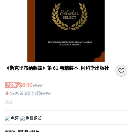
《斯克里布納雜誌》第 61 卷精裝本, 阿科斯出版社
$640
72折
$893
$200
$840
首購折扣價
缺貨
免運
免費退貨