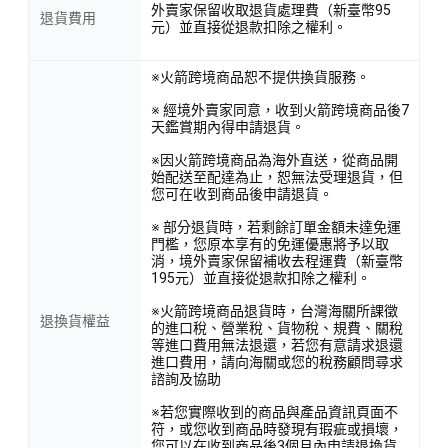
外賣家保留收取退貨處理費（新臺幣95
退貨費用
元）並直接從退款扣除之權利。
※火箭跨境商品恕不提供換貨服務。
※ 經境外賣家同意，收到火箭跨境商品後7
天鑑賞期內得申請退貨。
※因火箭跨境商品為海外直送，從商品開
始配送至配達為止，恕無法受理退貨，但
您可在收到商品後申請退貨。
※ 部分退貨時，若剩餘訂單金額未達免運
門檻，您原本享有的免運優惠將予以取
消，境外賣家保留補收去程運費（新臺幣
195元）並直接從退款扣除之權利。
※火箭跨境商品退貨時，台灣海關所課徵
退換貨權益
的進口稅、營業稅、貨物稅、規費、關稅
等進口費用無法退還，若您有意請求退還
進口費用，請向海關或您的稅務顧問尋求
諮詢及協助
※若您實際收到的商品與產品資訊頁面不
符，或您收到商品時發現有瑕疵或損壞，
您可以在收到商品後3個月內申請退換貨