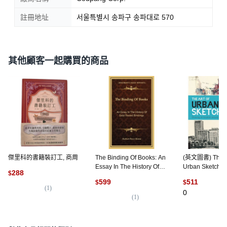
註冊地址
서울특별시 송파구 송파대로 570
其他顧客一起購買的商品
傑里科的書籍裝訂工, 商周
The Binding Of Books: An
(英文圖書) The Ar
Essay In The History Of
Urban Sketchin
288
$
Gold-Tooled Bindings 精
Drawing on Loc
599
511
$
$
裝版, Kessinger
Around the Wo
(
1
)
0
Publishing, 英文
Quarry Books,
(
1
)