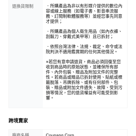
．所購產品為非以有形媒介提供的數位內
退換貨限制
容或線上服務（如電子書、影音串流服
務、訂閱制軟體服務等）並經您事先同意
才提供；
．所購產品為個人衛生用品（如內衣褲、
刮鬍刀、穿戴式美甲等）且已拆封；
．依照台灣法律、法規、裁定、命令或法
院判決不適用鑑賞期的任何其他情況。
※若您有意申請退貨，商品必須回復至您
收到商品時的原始狀態，並確保所有部
件、內外包裝、贈品及附加文件的完整
性。若商品或贈品已拆封使用、貼紙或標
籤脫落、吊牌拆除、或有任何部件、包
裝、贈品或附加文件遺失、故障、受到污
損等情況，您的退貨權益有可能受到影
響。
跨境賣家
廠商名稱
Coupang Corp.