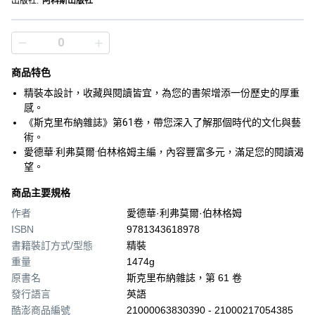
出版社
:
阿科斯出版社
商品特色
精裝本設計，收藏與閱讀皆宜，為您的書架增添一份歷史的厚重
感。
《斯克里布納雜誌》第61卷，帶您深入了解那個時代的文化與藝
術。
愛德華·利弗莫爾·伯林格姆主編，內容豐富多元，滿足您的閱讀渴
望。
商品主要規格
作者
愛德華·利弗莫爾·伯林格姆
ISBN
9781343618978
書籍裝訂方式/型態
精裝
重量
1474g
原書名
斯克里布納雜誌，第 61 卷
發行語言
英語
酷澎商品編號
21000063830390 - 21000217054385