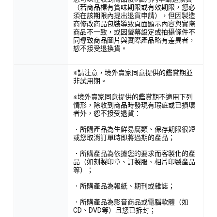
（若商品標有賞味期限或有效期限，您必
須在該期限內提出退貨申請），但因製造
商修改商品包裝導致頁面顯示內容與實際
商品不一致，或因螢幕設定或拍攝條件不
同導致商品圖片與實際產品略有差異者，
恕不接受退換貨。
※請注意，境外賣家同意提供的鑑賞期並
非試用期。
※境外賣家同意提供的鑑賞期不適用下列
情形，除收到商品時發現有瑕疵或已損壞
者外，恕不接受退貨：
．所購產品為生鮮易腐類、保存期限很短
或您取消訂單時即將過期的產品；
．所購產品為依據您的要求而客製化的產
品（如刻製印章、訂製服、相片印製產品
等）；
．所購產品為報紙、期刊或雜誌；
．所購產品為影音商品或電腦軟體（如
CD、DVD等）且您已拆封；