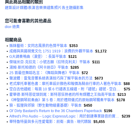
與此商品相關的類別
建築
設計
媒體/表演
音樂
樂譜集
照片
各主題攝影集
您可能會喜歡的其他產品
dior-迪奧
相關商品
•
姊妹藝術：女同志風景的色情平裝本
$353
•
成癮與英國視覺文化 1751 1919：浪費的外觀平裝本
$1,172
•
G大調奏鳴曲（漢堡）：長笛平裝本
$121
•
傑瑞米亞·克拉克：小號志願（拉特克利夫）平裝本
$111
•
湯姆·斯托帕德的《阿卡迪亞》平裝本
$285
•
25 首最佳舞蹈名言：《舞蹈與舞者》平裝本
$72
•
聲波體：雷鬼音響系統表演技巧與了解平裝本的方法
$673
•
老式摩托車著色書：摩托車設計顏色和報價為騎自行車的人著色平裝本
$88
•
空白吉他譜紙：每頁 10 張 6 行譜表五線譜，附「譜號」譜號 - 空白樂譜表...
$75
•
霍華德·斯特恩從頭到尾：斯特恩狂熱者的所有媒體之王指南平裝本
$213
•
《神聖鋼琴前奏曲》第 5 卷：用於禮拜儀式的原始鋼琴獨奏平裝本
$178
•
狼、狐狸與郊狼（野生動物繪畫基礎）平裝本
$450
•
Ol' Dirty Bastard's Return to the 36 Chambers Paperback
$196
•
Alfred's Pro Audio -- Logic Express/Logic：用於創建專業錄音的實用逐步培訓 DVD DVD 精裝本
$239
•
華特魯特曼與多元性愛電影：前衛 - 廣告 - 現代精裝
$5,455