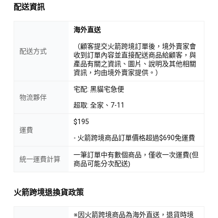
配送資訊
海外直送
（顧客提交火箭跨境訂單後，境外賣家會
配送方式
收到訂單內容並直接配送商品給顧客，與
產品有關之資訊、圖片、說明及其他相關
資訊，均由境外賣家提供。）
宅配: 黑貓宅急便
物流夥伴
超取: 全家、7-11
$195
運費
- 火箭跨境商品訂單價格超過$690免運費
一筆訂單中有數個商品，僅收一次運費(但
統一運費計算
商品可能分次配送)
火箭跨境退換貨政策
※因火箭跨境商品為海外直送，退貨時境