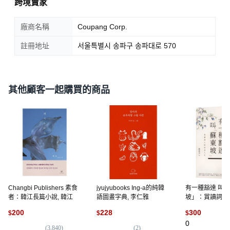
跨境賣家
廠商名稱
Coupang Corp.
註冊地址
서울특별시 송파구 송파대로 570
其他顧客一起購買的商品
Changbi Publishers 素食
jyujyubooks Ing-a的純韓
有一種豁達 叫
者：韓江長篇小說, 韓江
語圖畫字典, 李仁雅
坡」：賞讀詞人
生 『魔法書店』
200
228
300
$
$
$
版, 蘇泯芬 著
0
(
3,840
)
(
2
)