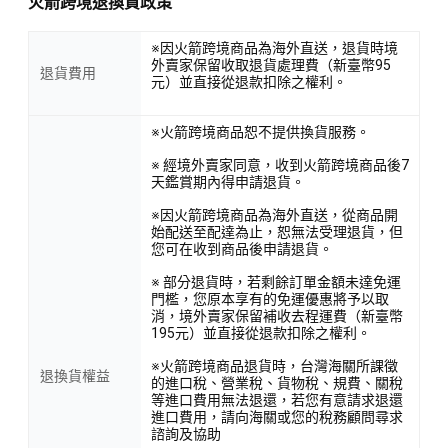
火箭跨境退換貨政策
※因火箭跨境商品為海外直送，退貨時境
外賣家保留收取退貨處理費（新臺幣95
退貨費用
元）並直接從退款扣除之權利。
※火箭跨境商品恕不提供換貨服務。
※ 經境外賣家同意，收到火箭跨境商品後7
天鑑賞期內得申請退貨。
※因火箭跨境商品為海外直送，從商品開
始配送至配達為止，恕無法受理退貨，但
您可在收到商品後申請退貨。
※ 部分退貨時，若剩餘訂單金額未達免運
門檻，您原本享有的免運優惠將予以取
消，境外賣家保留補收去程運費（新臺幣
195元）並直接從退款扣除之權利。
※火箭跨境商品退貨時，台灣海關所課徵
退換貨權益
的進口稅、營業稅、貨物稅、規費、關稅
等進口費用無法退還，若您有意請求退還
進口費用，請向海關或您的稅務顧問尋求
諮詢及協助