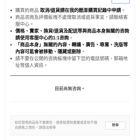
購買的商品
取消/退貨請在我的酷澎購買記錄中申請
。
商品咨詢及評價板塊不處理取消或退貨事宜，請聯絡客
服中心。
價格、賣家、換貨/退貨及配送等與商品本身無關的咨詢
請使用客服中心的1:1咨詢
。
「商品本身」無關的內容、轉讓、廣告、辱罵、洗版等
內容可能會被移動、隱藏或刪除
。
請不要在公開的咨詢板塊中留下您的電話號碼、郵箱地
址等個人資訊。
目前尚無咨詢。
如您發現商品有不實廣告、侵害智慧財產權或其他不適
檢舉
合銷售之情形，請提出檢舉