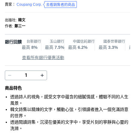
賣家：
Coupang Corp.
去看銷售者的商品
出版社
:
韓文
作者
:
鄭三一
銀行回饋
台新銀行
玉山銀行
中國信託銀行
國泰世華銀行
最高
8%
最高
7.5%
最高
6.2%
最高
3.3%
最
查看所有銀行優惠活動
商品特色
透過詩人的視角，感受文字中蘊含的細膩情感，體驗不同的人生
風景。
韓文詩集以精煉的文字，觸動心弦，引領讀者進入一個充滿詩意
的世界。
透過閱讀詩集，沉浸在優美的文字中，享受片刻的寧靜與心靈的
洗滌。