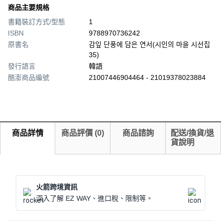
商品主要規格
書籍裝訂方式/型態
1
ISBN
9788970736242
原書名
감잎 단풍에 담은 연서(시인의 마을 시선집
35)
發行語言
韓語
酷澎商品編號
21007446904464 - 21019378023884
商品詳情
商品評價
(
0
)
商品諮詢
配送/換貨/退
貨說明
火箭跨境資訊
深入了解 EZ WAY、進口稅、限制等。