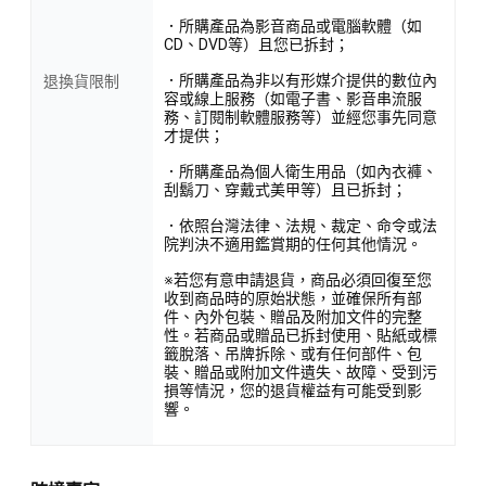
．所購產品為影音商品或電腦軟體（如
CD、DVD等）且您已拆封；
．所購產品為非以有形媒介提供的數位內
退換貨限制
容或線上服務（如電子書、影音串流服
務、訂閱制軟體服務等）並經您事先同意
才提供；
．所購產品為個人衛生用品（如內衣褲、
刮鬍刀、穿戴式美甲等）且已拆封；
．依照台灣法律、法規、裁定、命令或法
院判決不適用鑑賞期的任何其他情況。
※若您有意申請退貨，商品必須回復至您
收到商品時的原始狀態，並確保所有部
件、內外包裝、贈品及附加文件的完整
性。若商品或贈品已拆封使用、貼紙或標
籤脫落、吊牌拆除、或有任何部件、包
裝、贈品或附加文件遺失、故障、受到污
損等情況，您的退貨權益有可能受到影
響。