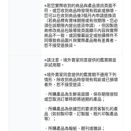
※若您實際收到的商品與產品資訊頁面不
符，或您收到商品時發現有瑕疵或損壞，
您可以在收到商品後3個月內申請退換貨
（若商品標有賞味期限或有效期限，您必
須在該期限內提出退貨申請），但因製造
商修改商品包裝導致頁面顯示內容與實際
商品不一致，或因螢幕設定或拍攝條件不
同導致商品圖片與實際產品略有差異者，
恕不接受退換貨。
※請注意，境外賣家同意提供的鑑賞期並
非試用期。
※境外賣家同意提供的鑑賞期不適用下列
情形，除收到商品時發現有瑕疵或已損壞
者外，恕不接受退貨：
．所購產品為生鮮易腐類、保存期限很短
或您取消訂單時即將過期的產品；
．所購產品為依據您的要求而客製化的產
品（如刻製印章、訂製服、相片印製產品
等）；
．所購產品為報紙、期刊或雜誌；