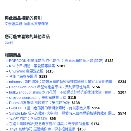
與此商品相關的類別
文學選集
戲曲/劇本
文學雜誌
您可能會喜歡的其他產品
gwell
相關商品
•
BOBBOOK 如果我是花 你也是花 ： 思索哲學的花之歌 (精裝)
$132
•
KSI 今日 相通：李愛蘭專欄集
$181
•
ChunWoo 我要洗衣服
$115
•
今後也請多多關照
$188
•
minumsa 第四道牆：跨越界線的藝術家樸信陽與哲學家金東勳的繪畫故事
$234
•
DachawonBooks 希望你也能幸福：黃利濟感性詩集
$156
•
bulkwangpublishing 水流花開：不錯過美好時光的生活之道 | 金剛禪師散文集
$207
•
siroyeoneunsesang 美術館點景日誌
$115
•
Doors 因為想你 風吹來了：安度眩語錄
$138
•
G-WORLD 當白色孤獨的瞬間來臨時：許景泰散文集
$156
•
Simple Life 成人的離別(大字書)：戀愛時未曾察覺的相遇與離別 關於緣分的成長紀錄
$574
•
我心中的詩：李商勳詩集
$95
•
在路上喃喃自語(紀念奇亨度30週年)：奇亨度詩全集
$174
•
Jihye 該給你花 還是給你詩：李永植詩畫集
$153