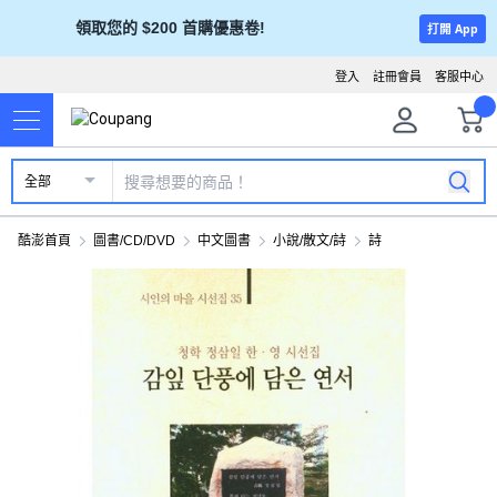
領取您的 $200 首購優惠卷!
打開 App
登入
註冊會員
客服中心
全部
酷澎首頁
圖書/CD/DVD
中文圖書
小說/散文/詩
詩