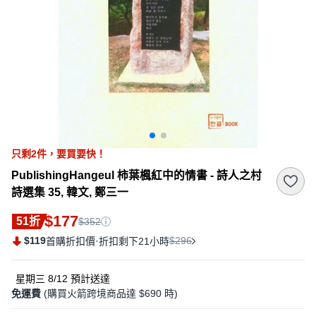
只剩
2
件，
要買要快！
PublishingHangeul 柿葉楓紅中的情書 - 詩人之村
詩選集 35, 韓文, 鄭三一
$177
51折
$352
$119
·
$296
首購折扣價
折扣剩下21小時
星期三 8/12
預計送達
免運費
(購買火箭跨境商品達 $690 時)