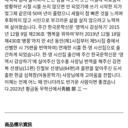
방황하던 시절 시를 쓰지 않으면 안 되었기에 쓰기 시작한 지가
엊그제 같은데 50여 년이 흘렀으니 세월이 참 빠른 것을 느끼며
후회하지 않고 시인으로 부끄러운 삶을 살지 않으려고 노력하
며 살아왔습니다. 주간 한국문학신문 ‘영역시 감상하기’ 2015
년 12월 9일 제236호 ‘행복을 위하여’부터 2019년 12월 18일
제430호‘병풍’까지 만 4년 동안(제1시집부터 제5시집 중에서
선별한 시 75편을 번역하여) 연재한 시를 한·영 시선집으로 출
간하게 되었습니다. 한·영 시선집 출간에 주간 한국문학신문 ‘영
역시 감상하기’에 실어주신 임수홍 사장님 번역을 해주신 김연
복 선생님(11편) 진철보 선생님(64편)과 출판을 맡아주신 도서
출판 한글 심혁창(아동문학가) 사장님에게 고마움을 전합니다.
이제는 언제 어느 때 만나더라도 반가운 사람이면 좋겠습니
다.2023년 황금동 무학산에서靑鶴 鄭 三 一
商品標示資訊