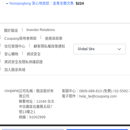
•
Yeonjangtong 安心地放屁：金東圭散文集
$224
Investor Relations
關於酷澎
Coupang使用者條款
退換貨政策
信任管理中心
顧客隱私權政策通知
Global Site
安心購物
資訊安全
資訊安全及隱私保護認證
加入酷澎商城
公司名稱：酷澎股份有
客服中心：0809-088-810 (免費) / 02-5592-
限公司
電子郵件：help_tw@coupang.com
聯繫地址：11049 台北
市信義區信義路五段7
號13樓之1
統編：91002999
2
©Coupang Taiwan Co., Ltd. 保留所有權利。