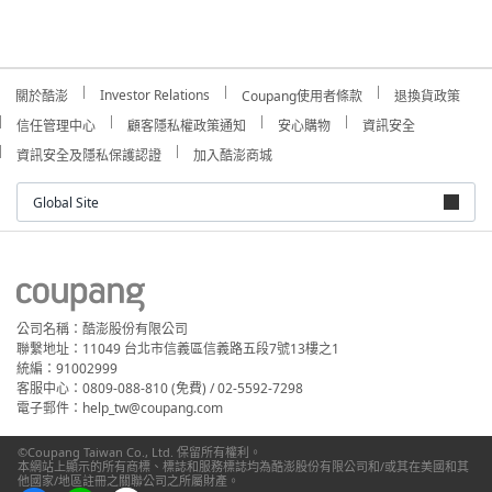
Investor Relations
關於酷澎
Coupang使用者條款
退換貨政策
信任管理中心
顧客隱私權政策通知
安心購物
資訊安全
資訊安全及隱私保護認證
加入酷澎商城
Global Site
公司名稱：酷澎股份有限公司
聯繫地址：11049 台北市信義區信義路五段7號13樓之1
統編：91002999
客服中心：0809-088-810 (免費) / 02-5592-7298
電子郵件：help_tw@coupang.com
©Coupang Taiwan Co., Ltd. 保留所有權利。
本網站上顯示的所有商標、標誌和服務標誌均為酷澎股份有限公司和/或其在美國和其
他國家/地區註冊之關聯公司之所屬財產。