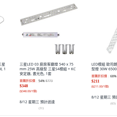
 三星
三星LED 03 廚房客廳燈 540 x 75
LED模組 歐司
, 1
mm 25W 高級型 三星S4模組 + KC
型燈 30W 6500
安定器, 晝光色, 1套
首購折扣價
68
%
首購折扣價
54
%
$773
$211
$348
(
$211.00/1個
)
(
$348.00/1個
)
8/12 星期三
預
8/12 星期三
預計送達
(
63
)
(
31
)