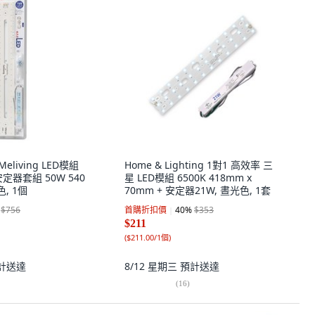
 Meliving LED模組
Home & Lighting 1對1 高效率 三
安定器套組 50W 540
星 LED模組 6500K 418mm x
色, 1個
70mm + 安定器21W, 晝光色, 1套
$756
首購折扣價
40
%
$353
$211
(
$211.00/1個
)
計送達
8/12 星期三
預計送達
(
16
)