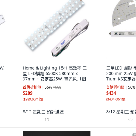
W,
Home & Lighting 1對1 高效率 三
三星LED 圓形 
星 LED模組 6500K 580mm x
200 mm 25W
97mm + 安定器25W, 晝光色, 1個
Tium KS安定器
首購折扣價
56
%
$668
首購折扣價
56
%
$289
$434
(
$289.00/1個
)
(
$434.00/1個
)
8/12 星期三
預計送達
8/12 星期三
預
(
2
)
(
8
)