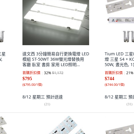
三星
達文西 3分鐘簡易自行更換電燈 LED
Tium LED 三
W,
模組 ST-50WT 36W螢光燈替換用
燈 三星 S4 + KC
客廳 臥室 書房 家用 LED照明
50W, 晝光色, 
5700K 柔和白光 3入, 晝光色, 1個
首購折扣價
32
%
$1,172
首購折扣價
21
%
$795
$744
(
$795.00/1個
)
(
$744.00/1個
)
8/12 星期三
預計送達
8/12 星期三
預
(
21
)
(
31
)