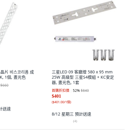
朗晶片 비스코리폼 成
三星LED 09 客廳燈 580 x 95 mm
K, 1個, 晝光色
25W 高級型 三星S4模組 + KC安定
器, 晝光色, 1套
$660
首購折扣價
52
%
$840
$401
(
$401.00/1個
)
計送達
8/12 星期三
預計送達
(
4
)