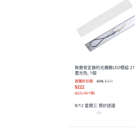
無需安定器的光擴散LED模組 21
晝光色, 1個
首購折扣價
40
%
$371
$222
(
$222.00/1個
)
8/12 星期三
預計送達
(
5
)