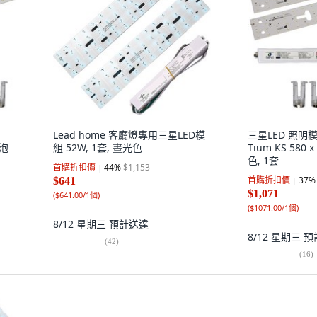
Lead home 客廳燈專用三星LED模
三星LED 照明模
燈泡
組 52W, 1套, 晝光色
Tium KS 580 
色, 1套
首購折扣價
44
%
$1,153
首購折扣價
37
%
$641
$1,071
(
$641.00/1個
)
(
$1071.00/1個
)
8/12 星期三
預計送達
8/12 星期三
預
(
42
)
(
16
)