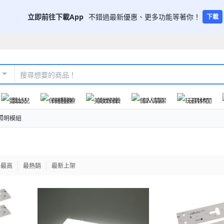
立即前往下載App
不錯過最新優惠、更多功能等著你！
下載
嬰幼兒
保健醫療
美妝保養
個人清潔
玩具休閒
/照明模組
格最高
最熱銷
最新上架