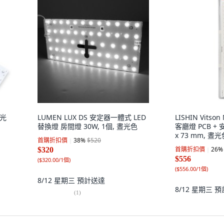
晝光
LUMEN LUX DS 安定器一體式 LED
LISHIN Vitson
替換燈 房間燈 30W, 1個, 晝光色
客廳燈 PCB + 
x 73 mm, 晝光
首購折扣價
38
%
$520
首購折扣價
26
%
$320
$556
(
$320.00/1個
)
(
$556.00/1個
)
8/12 星期三
預計送達
8/12 星期三
預
(
1
)