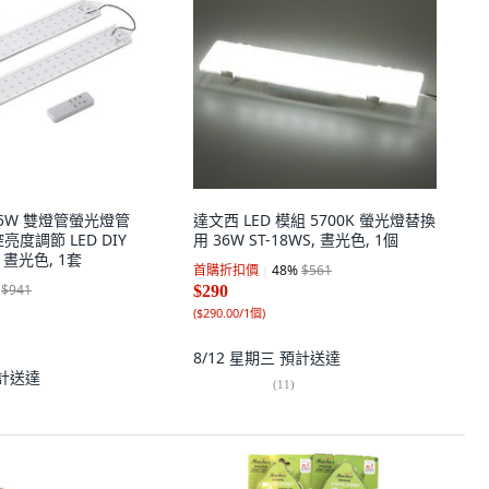
L 55W 雙燈管螢光燈管
達文西 LED 模組 5700K 螢光燈替換
度調節 LED DIY
用 36W ST-18WS, 晝光色, 1個
 晝光色, 1套
首購折扣價
48
%
$561
$941
$290
(
$290.00/1個
)
8/12 星期三
預計送達
計送達
(
11
)