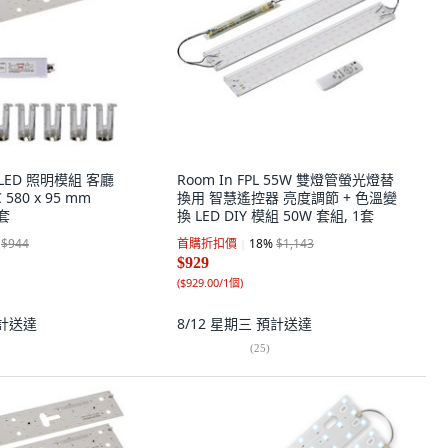
星LED 照明模組 客廳
Room In FPL 55W 雙燈管螢光燈替
 580 x 95 mm
換用 智慧遙控器 亮度調節 + 色溫變
1套
換 LED DIY 模組 50W 套組, 1套
$944
首購折扣價
18
%
$1,143
$929
(
$929.00/1個
)
計送達
8/12 星期三
預計送達
(
25
)