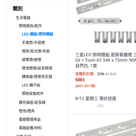
類別
生活電器
照明燈具/配件
LED 模組/照明模組
手電筒/手提燈
燈具/投光燈/吊扇
三星LED 照明模組 廚房客廳燈 
感應燈/嵌燈
S6 + Tium KS 540 x 75mm 50
自然白, 1套
燈泡燈頭/延長燈頭
首購折扣價
50
%
$1,621
轉換器/燈管安定器
$801
LED 顯示板
(
$801.00/1個
)
照明安裝附件
8/12 星期三
預計送達
擴充插座/延長線
(
56
)
燈泡/燈具
電線整理用品
電器設備/材料