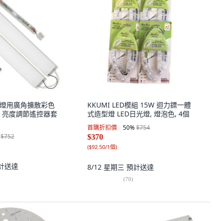
 客廳燈用廣角擴散彩色
KKUMI LED模組 15W 迴力鏢一體
 + 亮度調節遙控器套
式造型燈 LED日光燈, 燈泡色, 4個
首購折扣價
50
%
$754
$752
$370
(
$92.50/1個
)
計送達
8/12 星期三
預計送達
(
70
)