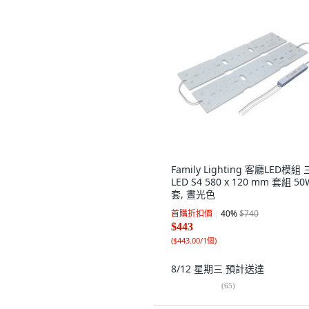
Family Lighting 客廳LED模組
LED S4 580 x 120 mm 套組 50W
套, 晝光色
首購折扣價
40
%
$740
$443
(
$443.00/1個
)
8/12 星期三
預計送達
(
65
)