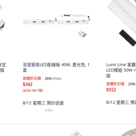
 安定
浴室廚房LED配線板 40W, 晝光色, 1
Lumi Line
3個
套
LED模組 50W
組
首購折扣價
36
%
$542
首購折扣價
26
%
$342
$552
(
$342.00/1個
)
8/12 星期三
預
8/12 星期三
預計送達
(
169
)