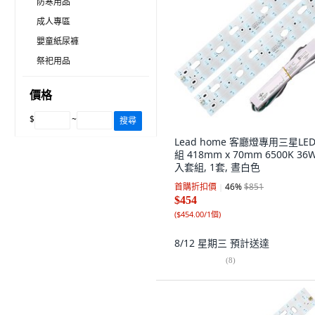
防寒用品
成人專區
嬰童紙尿褲
祭祀用品
價格
$
~
搜尋
Lead home 客廳燈專用三星LE
組 418mm x 70mm 6500K 36W
入套組, 1套, 晝白色
首購折扣價
46
%
$851
$454
(
$454.00/1個
)
8/12 星期三
預計送達
(
8
)