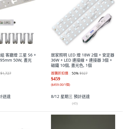
組 客廳燈 三星 S6 +
居家照明 LED 燈 18W 2個 + 安定器
x 95mm 50W, 晝光
36W + LED 連接線 + 連接器 3個 +
磁鐵 10個, 晝光色, 1個
$1,727
首購折扣價
50
%
$927
$459
(
$459.00/1個
)
計送達
8/12 星期三
預計送達
(
43
)