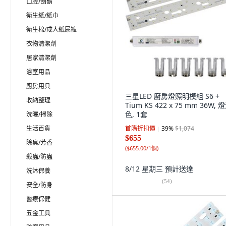
口腔/刮鬍
衛生紙/紙巾
衛生棉/成人紙尿褲
衣物清潔劑
居家清潔劑
浴室用品
廚房用具
三星LED 廚房燈照明模組 S6 +
收納整理
Tium KS 422 x 75 mm 36W, 
色, 1套
洗曬/掃除
生活百貨
首購折扣價
39
%
$1,074
$655
除臭/芳香
(
$655.00/1個
)
殺蟲/防蟲
8/12 星期三
預計送達
洗沐保養
(
54
)
安全/防身
醫療保健
五金工具