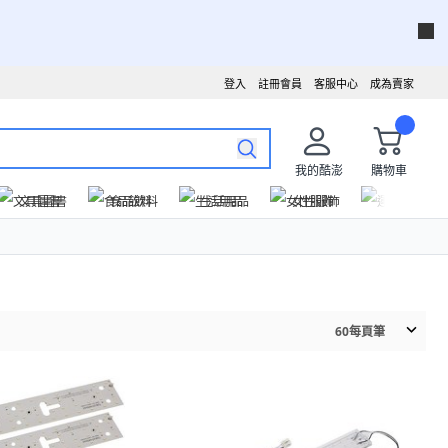
登入
註冊會員
客服中心
成為賣家
我的酷澎
購物車
文具圖書
食品飲料
生活用品
女性服飾
運動戶外
60
每頁筆