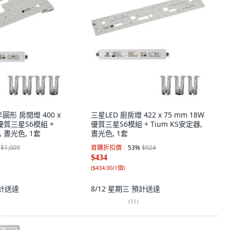
半圓形 房間燈 400 x
三星LED 廚房燈 422 x 75 mm 18W
 優質三星S6模組 +
優質三星S6模組 + Tium KS安定器,
, 晝光色, 1套
晝光色, 1套
$1,009
首購折扣價
53
%
$924
$434
(
$434.00/1個
)
計送達
8/12 星期三
預計送達
(
11
)