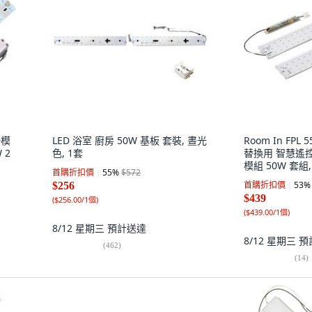
D模
LED 浴室 廚房 50W 基板 套裝, 晝光
Room In FP
 2
色, 1套
替換用 智慧遙控亮
模組 50W 套組,
首購折扣價
55
%
$572
首購折扣價
53
%
$256
$439
(
$256.00/1個
)
(
$439.00/1個
)
8/12 星期三
預計送達
8/12 星期三
預
(
462
)
(
14
)