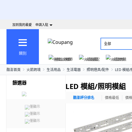
加到我的最愛
申請入駐
全部
類別
爸氣父親節
火箭速配
火箭跨境
酷澎首頁
火箭跨境
生活用品
生活電器
照明燈具/配件
LED 模組
篩選器
LED 模組/照明模組
酷澎評分排名
價格最低
價
僅顯示
僅顯示
僅顯示