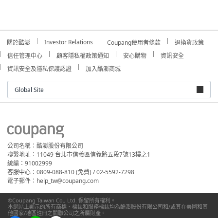
Investor Relations
關於酷澎
Coupang使用者條款
退換貨政策
信任管理中心
顧客隱私權政策通知
安心購物
資訊安全
資訊安全及隱私保護認證
加入酷澎商城
Global Site
公司名稱：酷澎股份有限公司
聯繫地址：11049 台北市信義區信義路五段7號13樓之1
統編：91002999
客服中心：0809-088-810 (免費) / 02-5592-7298
電子郵件：help_tw@coupang.com
©Coupang Taiwan Co., Ltd. 保留所有權利。
本網站上顯示的所有商標、標誌和服務標誌均為酷澎股份有限公司和/或其在美國和其
他國家/地區註冊之關聯公司之所屬財產。