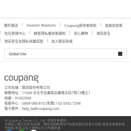
Investor Relations
關於酷澎
Coupang使用者條款
退換貨政策
信任管理中心
顧客隱私權政策通知
安心購物
資訊安全
資訊安全及隱私保護認證
加入酷澎商城
Global Site
公司名稱：酷澎股份有限公司
聯繫地址：11049 台北市信義區信義路五段7號13樓之1
統編：91002999
客服中心：0809-088-810 (免費) / 02-5592-7298
電子郵件：help_tw@coupang.com
©Coupang Taiwan Co., Ltd. 保留所有權利。
本網站上顯示的所有商標、標誌和服務標誌均為酷澎股份有限公司和/或其在美國和其
他國家/地區註冊之關聯公司之所屬財產。