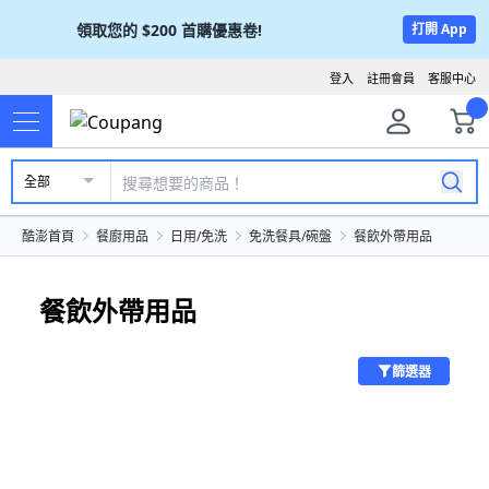
領取您的
$200
首購優惠卷!
打開 App
登入
註冊會員
客服中心
全部
酷澎首頁
餐廚用品
日用/免洗
免洗餐具/碗盤
餐飲外帶用品
餐飲外帶用品
篩選器