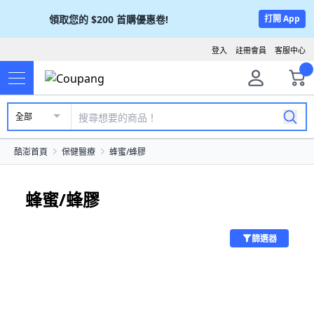
領取您的
$200
首購優惠卷!
打開 App
登入
註冊會員
客服中心
全部
酷澎首頁
保健醫療
蜂蜜/蜂膠
蜂蜜/蜂膠
篩選器