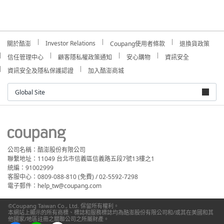
Investor Relations
關於酷澎
Coupang使用者條款
退換貨政策
信任管理中心
顧客隱私權政策通知
安心購物
資訊安全
資訊安全及隱私保護認證
加入酷澎商城
Global Site
公司名稱：酷澎股份有限公司
聯繫地址：11049 台北市信義區信義路五段7號13樓之1
統編：91002999
客服中心：0809-088-810 (免費) / 02-5592-7298
電子郵件：help_tw@coupang.com
©Coupang Taiwan Co., Ltd. 保留所有權利。
本網站上顯示的所有商標、標誌和服務標誌均為酷澎股份有限公司和/或其在美國和其
他國家/地區註冊之關聯公司之所屬財產。