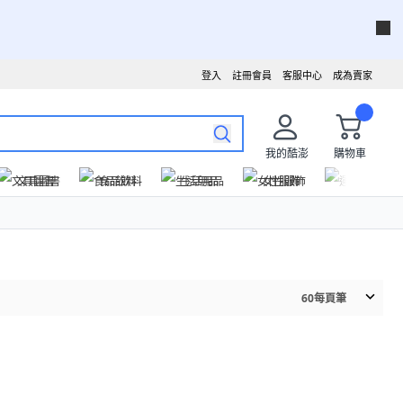
登入
註冊會員
客服中心
成為賣家
我的酷澎
購物車
文具圖書
食品飲料
生活用品
女性服飾
運動戶外
60
每頁筆