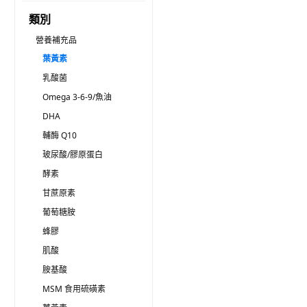
類別
營養補充品
葉黃素
乳酸菌
Omega 3-6-9/魚油
DHA
輔酶 Q10
玻尿酸/膠原蛋白
酵素
甘蔗原素
葡萄糖胺
蜂膠
肌酸
胺基酸
MSM 食用硫磺素