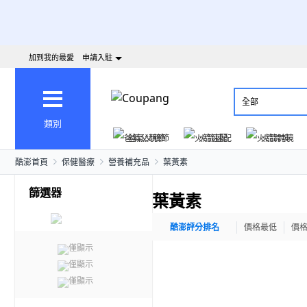
加到我的最愛
申請入駐
全部
類別
爸氣父親節
火箭速配
火箭跨境
酷澎首頁
保健醫療
營養補充品
葉黃素
篩選器
葉黃素
酷澎評分排名
價格最低
價
僅顯示
僅顯示
僅顯示