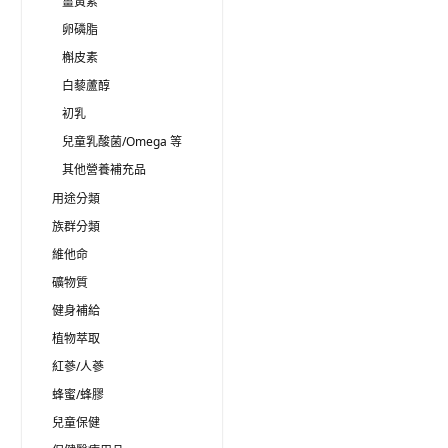
薑黃素
卵磷脂
槲皮素
白藜蘆醇
初乳
兒童乳酸菌/Omega 等
其他營養補充品
用途分類
族群分類
維他命
礦物質
健身補給
植物萃取
紅蔘/人蔘
蜂蜜/蜂膠
兒童保健