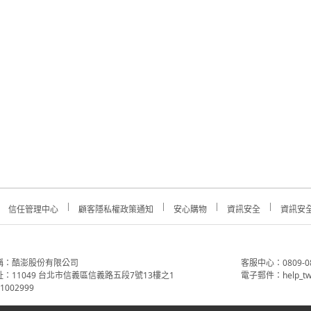
信任管理中心
顧客隱私權政策通知
安心購物
資訊安全
資訊安
稱：酷澎股份有限公司
客服中心：0809-088-
：11049 台北市信義區信義路五段7號13樓之1
電子郵件：help_tw
002999