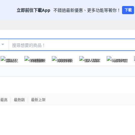
立即前往下載App
不錯過最新優惠、更多功能等著你！
下載
嬰幼兒
保健醫療
美妝保養
個人清潔
玩具休閒
格最高
最熱銷
最新上架