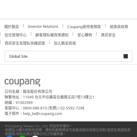
Investor Relations
關於酷澎
Coupang使用者條款
退換貨政策
信任管理中心
顧客隱私權政策通知
安心購物
資訊安全
資訊安全及隱私保護認證
加入酷澎商城
Global Site
公司名稱：酷澎股份有限公司
聯繫地址：11049 台北市信義區信義路五段7號13樓之1
統編：91002999
客服中心：0809-088-810 (免費) / 02-5592-7298
電子郵件：help_tw@coupang.com
©Coupang Taiwan Co., Ltd. 保留所有權利。
本網站上顯示的所有商標、標誌和服務標誌均為酷澎股份有限公司和/或其在美國和其
他國家/地區註冊之關聯公司之所屬財產。