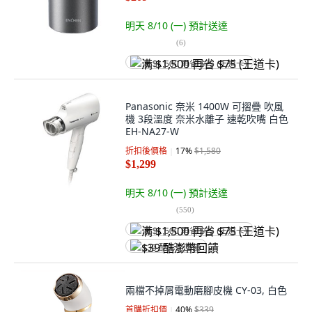
明天 8/10 (一)
預計送達
(
6
)
满 $1,500 再省 $75 (王道卡)
Panasonic 奈米 1400W 可摺疊 吹風
機 3段溫度 奈米水離子 速乾吹嘴 白色
EH-NA27-W
折扣後價格
17
%
$1,580
$1,299
明天 8/10 (一)
預計送達
(
550
)
满 $1,500 再省 $75 (王道卡)
$39 酷澎幣回饋
兩檔不掉屑電動磨腳皮機 CY-03, 白色
首購折扣價
40
%
$339