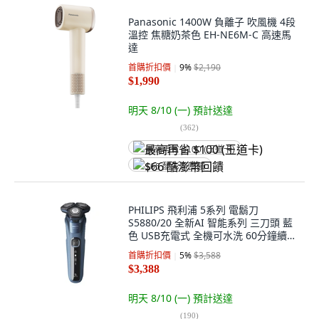
Panasonic 1400W 負離子 吹風機 4段
溫控 焦糖奶茶色 EH-NE6M-C 高速馬
達
首購折扣價
9
%
$2,190
$1,990
明天 8/10 (一)
預計送達
(
362
)
最高再省 $100 (王道卡)
$66 酷澎幣回饋
PHILIPS 飛利浦 5系列 電鬍刀
S5880/20 全新AI 智能系列 三刀頭 藍
色 USB充電式 全機可水洗 60分鐘續航
Wet & Dry 彈出式鬢角刀 1小時快充
首購折扣價
5
%
$3,588
$3,388
明天 8/10 (一)
預計送達
(
190
)