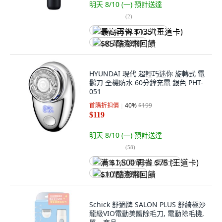
明天 8/10 (一)
預計送達
(
2
)
最高再省 $135 (王道卡)
$85 酷澎幣回饋
HYUNDAI 現代 超輕巧迷你 旋轉式 電
鬍刀 全機防水 60分鐘充電 銀色 PHT-
051
首購折扣價
40
%
$199
$119
明天 8/10 (一)
預計送達
(
58
)
满 $1,500 再省 $75 (王道卡)
$10 酷澎幣回饋
Schick 舒適牌 SALON PLUS 舒綺極沙
龍級VIO電動美體除毛刀, 電動除毛機,