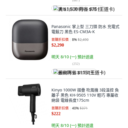
(
667
)
满 $1,500 再省 $75 (王道卡)
Panasonic 掌上型 三刀頭 防水 充電式
電鬍刀 黑色 ES-CM3A-K
首購折扣價
8
%
$2,490
$2,290
明天 8/10 (一)
預計送達
(
252
)
最高再省 $115 (王道卡)
Kinyo 1000W 摺疊 吹風機 3段溫控 負
離子 黑色 KH-9505 110V 輕巧 專屬收
納袋 電線長度175cm
首購折扣價
40
%
$371
$222
明天 8/10 (一)
預計送達