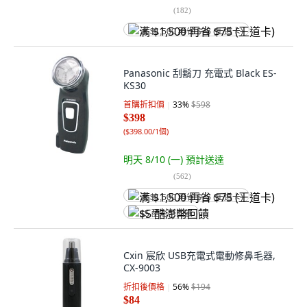
(
182
)
满 $1,500 再省 $75 (王道卡)
Panasonic 刮鬍刀 充電式 Black ES-
KS30
首購折扣價
33
%
$598
$398
(
$398.00/1個
)
明天 8/10 (一)
預計送達
(
562
)
满 $1,500 再省 $75 (王道卡)
$5 酷澎幣回饋
Cxin 宸欣 USB充電式電動修鼻毛器,
CX-9003
折扣後價格
56
%
$194
$84