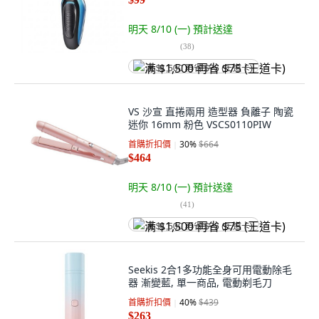
明天 8/10 (一)
預計送達
(
38
)
满 $1,500 再省 $75 (王道卡)
VS 沙宣 直捲兩用 造型器 負離子 陶瓷
迷你 16mm 粉色 VSCS0110PIW
首購折扣價
30
%
$664
$464
明天 8/10 (一)
預計送達
(
41
)
满 $1,500 再省 $75 (王道卡)
Seekis 2合1多功能全身可用電動除毛
器 漸變藍, 單一商品, 電動剃毛刀
首購折扣價
40
%
$439
$263