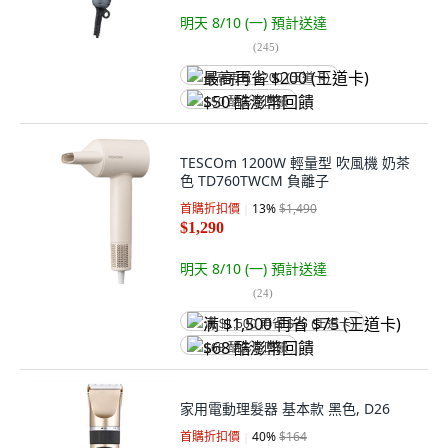
明天 8/10 (一)
預計送達
(
245
)
最高再省 $200 (王道卡)
$50 酷澎幣回饋
TESCOm 1200W 輕量型 吹風機 奶茶
色 TD760TWCM 負離子
首購折扣價
13
%
$1,490
$1,290
明天 8/10 (一)
預計送達
(
24
)
满 $1,500 再省 $75 (王道卡)
$68 酷澎幣回饋
家用電動理髮器 基本款 黑色, D26
首購折扣價
40
%
$164