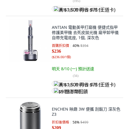
(
195
)
满 $1,500 再省 $75 (王道卡)
ANTIAN 電動美甲打磨機 便捷式指甲
修護美甲機 去死皮拋光機 磨甲卸甲儀
自帶充電底座, 1個, 深灰色
首購折扣價
40
%
$394
$236
(
$236.00/1個
)
明天 8/10 (一)
預計送達
(
56
)
满 $1,500 再省 $75 (王道卡)
$9 酷澎幣回饋
ENCHEN 映趣 3W 便攜 刮鬍刀 深灰色
Z3
折扣後價格
58
%
$499
$209