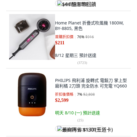
$44 酷澎幣回饋
Home Planet 折疊式吹風機 1800W,
BY-8805, 黑色
首購折扣價
76
%
$916
$211
8/12 星期三
預計送達
(
3723
)
PHILIPS 飛利浦 旋轉式 電鬍刀 掌上型
磨利橘 2刀頭 完全防水 可充電 YQ660
折扣後價格
7
%
$2,808
$2,599
明天 8/10 (一)
預計送達
(
25
)
最高再省 $130 (王道卡)