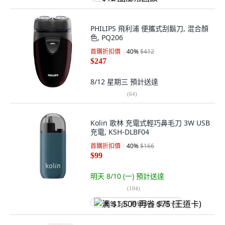
PHILIPS 飛利浦 便攜式刮鬍刀, 混合顏
色, PQ206
首購折扣價
40
%
$412
$247
8/12 星期三
預計送達
(
64
)
Kolin 歌林 充電式輕巧鼻毛刀 3W USB
充電, KSH-DLBF04
首購折扣價
40
%
$166
$99
明天 8/10 (一)
預計送達
(
104
)
满 $1,500 再省 $75 (王道卡)