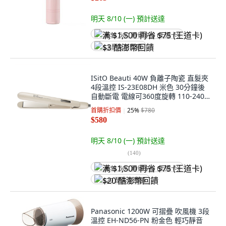
明天 8/10 (一)
預計送達
满 $1,500 再省 $75 (王道卡)
$3 酷澎幣回饋
ISitO Beauti 40W 負離子陶瓷 直髮夾
4段溫控 IS-23E08DH 米色 30分鐘後
自動斷電 電線可360度旋轉 110-240V
全球通用電壓 角蛋白與摩洛哥堅果油
首購折扣價
25
%
$780
陶瓷釉面板
$580
明天 8/10 (一)
預計送達
(
140
)
满 $1,500 再省 $75 (王道卡)
$20 酷澎幣回饋
Panasonic 1200W 可摺疊 吹風機 3段
溫控 EH-ND56-PN 粉金色 輕巧靜音