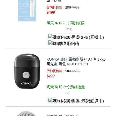
單一商品
首購折扣價
28
%
$699
$499
明天 8/10 (一)
預計送達
(
254
)
满 $1,500 再省 $75 (王道卡)
$1 酷澎幣回饋
KONKA 康佳 電動刮鬍刀 3刀片 IPX6
可充電 黑色 KTXD-1303-T
折扣後價格
50
%
$563
$277
明天 8/10 (一)
預計送達
(
6
)
满 $1,500 再省 $75 (王道卡)