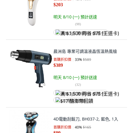
$203
明天 8/10 (一)
預計送達
(
98
)
满 $1,500 再省 $75 (王道卡)
晨洲島 專業可調溫液晶恆溫熱風槍
首購折扣價
33
%
$589
$389
明天 8/10 (一)
預計送達
(
32
)
满 $1,500 再省 $75 (王道卡)
$17 酷澎幣回饋
4D電動刮鬍刀, BH037-2, 藍色, 1入
首購折扣價
40
%
$165
$99