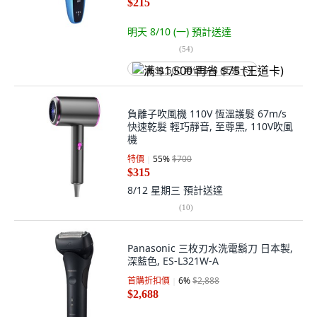
$215
明天 8/10 (一)
預計送達
(
54
)
满 $1,500 再省 $75 (王道卡)
負離子吹風機 110V 恆溫護髮 67m/s
快速乾髮 輕巧靜音, 至尊黑, 110V吹風
機
特價
55
%
$700
$315
8/12 星期三
預計送達
(
10
)
Panasonic 三枚刃水洗電鬍刀 日本製,
深藍色, ES-L321W-A
首購折扣價
6
%
$2,888
$2,688