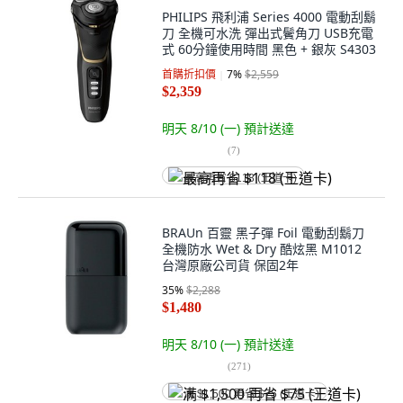
PHILIPS 飛利浦 Series 4000 電動刮鬍
刀 全機可水洗 彈出式鬢角刀 USB充電
式 60分鐘使用時間 黑色 + 銀灰 S4303
首購折扣價
7
%
$2,559
$2,359
明天 8/10 (一)
預計送達
(
7
)
最高再省 $118 (王道卡)
BRAUn 百靈 黑子彈 Foil 電動刮鬍刀
全機防水 Wet & Dry 酷炫黑 M1012
台灣原廠公司貨 保固2年
35
%
$2,288
$1,480
明天 8/10 (一)
預計送達
(
271
)
满 $1,500 再省 $75 (王道卡)