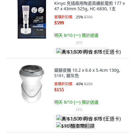
Kinyo 充插兩用陶瓷高續航電剪 177 x
47 x 43mm 525g, HC-6830, 1支
首購折扣價
25
%
$799
$599
明天 8/10 (一)
預計送達
(
27
)
满 $1,500 再省 $75 (王道卡)
磨腳皮機 10.2 x 6.6 x 5.4cm 130g,
S161, 銀灰色
首購折扣價
40
%
$259
$155
明天 8/10 (一)
預計送達
(
21
)
满 $1,500 再省 $75 (王道卡)
$16 酷澎幣回饋