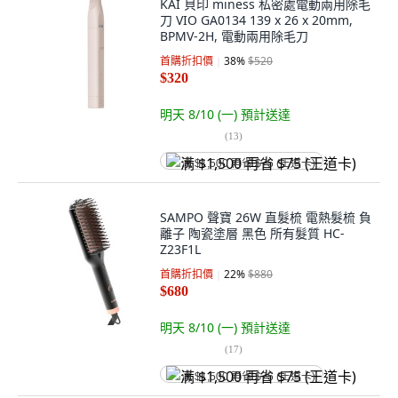
KAI 貝印 miness 私密處電動兩用除毛
刀 VIO GA0134 139 x 26 x 20mm,
BPMV-2H, 電動兩用除毛刀
首購折扣價
38
%
$520
$320
明天 8/10 (一)
預計送達
(
13
)
满 $1,500 再省 $75 (王道卡)
SAMPO 聲寶 26W 直髮梳 電熱髮梳 負
離子 陶瓷塗層 黑色 所有髮質 HC-
Z23F1L
首購折扣價
22
%
$880
$680
明天 8/10 (一)
預計送達
(
17
)
满 $1,500 再省 $75 (王道卡)