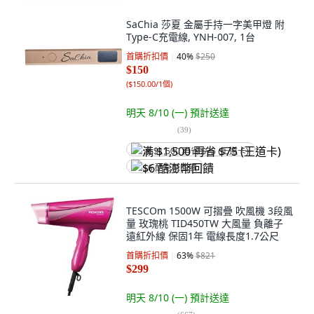
SaChia 莎夏 金屬手持一字美甲燈 附
Type-C充電線, YNH-007, 1台
首購折扣價
40
%
$250
$150
(
$150.00/1個
)
明天 8/10 (一)
預計送達
(
39
)
满 $1,500 再省 $75 (王道卡)
$6 酷澎幣回饋
TESCOm 1500W 可摺疊 吹風機 3段風
量 玫瑰桃 TID450TW 大風量 負離子
遠紅外線 保固1年 電線長度1.7公尺
首購折扣價
63
%
$821
$299
明天 8/10 (一)
預計送達