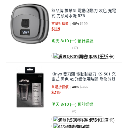
無品牌 攜帶型 電動刮鬍刀 灰色 充電
式 刀頭可水洗 RZ6
首購折扣價
40
%
$199
$119
明天 8/10 (一)
預計送達
(
17
)
满 $1,500 再省 $75 (王道卡)
Kinyo 雙刀頭 電動刮鬍刀 KS-501 充
電式 黑色 45分鐘使用時間 附修剪器
首購折扣價
40
%
$366
$219
明天 8/10 (一)
預計送達
(
8
)
满 $1,500 再省 $75 (王道卡)
$12 酷澎幣回饋