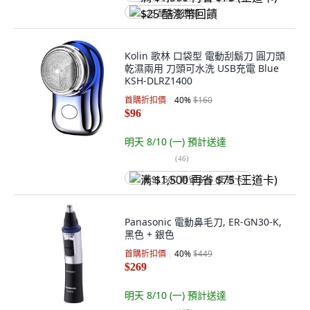
$25 酷澎幣回饋
Kolin 歌林 口袋型 電動刮鬍刀 圓刀頭
乾濕兩用 刀頭可水洗 USB充電 Blue
KSH-DLRZ1400
首購折扣價
40
%
$160
$96
明天 8/10 (一)
預計送達
(
46
)
满 $1,500 再省 $75 (王道卡)
Panasonic 電動鼻毛刀, ER-GN30-K,
黑色 + 銀色
首購折扣價
40
%
$449
$269
明天 8/10 (一)
預計送達