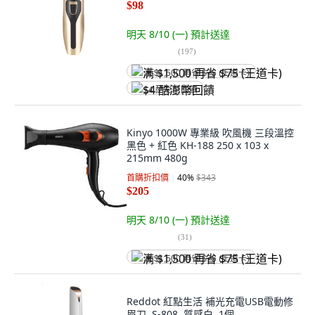
$98
明天 8/10 (一)
預計送達
(
197
)
满 $1,500 再省 $75 (王道卡)
$4 酷澎幣回饋
Kinyo 1000W 專業級 吹風機 三段溫控
黑色 + 紅色 KH-188 250 x 103 x
215mm 480g
首購折扣價
40
%
$343
$205
明天 8/10 (一)
預計送達
(
31
)
满 $1,500 再省 $75 (王道卡)
Reddot 紅點生活 補光充電USB電動修
眉刀, S-808, 質感白, 1個