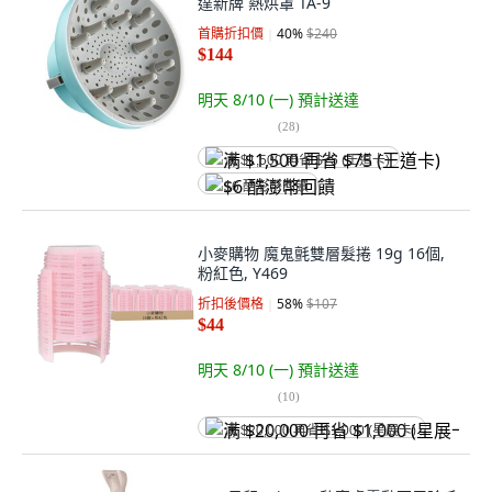
達新牌 熱烘罩 TA-9
首購折扣價
40
%
$240
$144
明天 8/10 (一)
預計送達
(
28
)
满 $1,500 再省 $75 (王道卡)
$6 酷澎幣回饋
小麥購物 魔鬼氈雙層髮捲 19g 16個,
粉紅色, Y469
折扣後價格
58
%
$107
$44
明天 8/10 (一)
預計送達
(
10
)
满 $20,000 再省 $1,000 (星展卡)