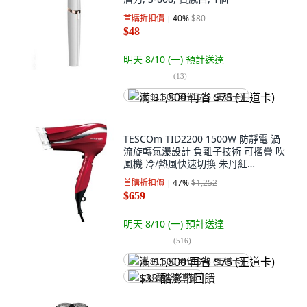
首購折扣價
40
%
$80
$48
明天 8/10 (一)
預計送達
(
13
)
满 $1,500 再省 $75 (王道卡)
TESCOm TID2200 1500W 防靜電 渦
流旋轉氣瀑設計 負離子技術 可摺疊 吹
風機 冷/熱風快速切換 朱丹紅
TID2200TW
首購折扣價
47
%
$1,252
$659
明天 8/10 (一)
預計送達
(
516
)
满 $1,500 再省 $75 (王道卡)
$33 酷澎幣回饋