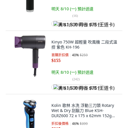
明天 8/10 (一)
預計送達
(
16
)
满 $1,500 再省 $75 (王道卡)
Kinyo 750W 超輕量 吹風機 二段式溫
控 紫色 KH-196
首購折扣價
40
%
$259
$155
明天 8/10 (一)
預計送達
(
242
)
满 $1,500 再省 $75 (王道卡)
Kolin 歌林 水洗 浮動三刀頭 Rotary
Wet & Dry 刮鬍刀 Blue KSH-
DLRZ600 72 x 175 x 62mm 152g
USB充電 內容物: USB充電線x1、刀頭
折扣後價格
46
%
$399
蓋