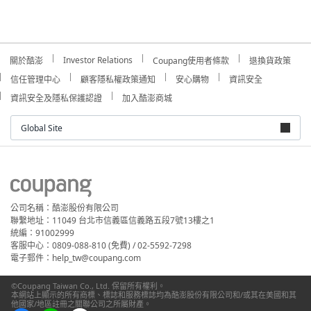
Investor Relations
關於酷澎
Coupang使用者條款
退換貨政策
信任管理中心
顧客隱私權政策通知
安心購物
資訊安全
資訊安全及隱私保護認證
加入酷澎商城
Global Site
公司名稱：酷澎股份有限公司
聯繫地址：11049 台北市信義區信義路五段7號13樓之1
統編：91002999
客服中心：0809-088-810 (免費) / 02-5592-7298
電子郵件：help_tw@coupang.com
©Coupang Taiwan Co., Ltd. 保留所有權利。
本網站上顯示的所有商標、標誌和服務標誌均為酷澎股份有限公司和/或其在美國和其
他國家/地區註冊之關聯公司之所屬財產。