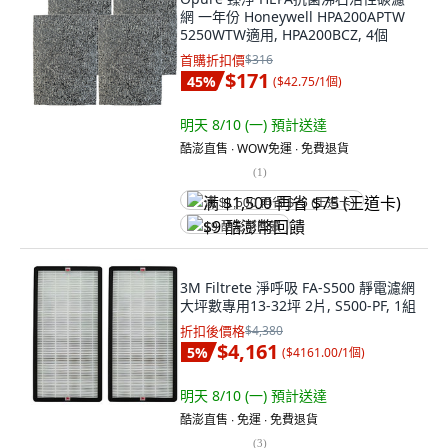
網 一年份 Honeywell HPA200APTW
5250WTW適用, HPA200BCZ, 4個
首購折扣價
$316
$171
45
%
(
$42.75/1個
)
明天 8/10 (一)
預計送達
酷澎直售 ∙ WOW免運 ∙ 免費退貨
(
1
)
满 $1,500 再省 $75 (王道卡)
$9 酷澎幣回饋
3M Filtrete 淨呼吸 FA-S500 靜電濾網
大坪數專用13-32坪 2片, S500-PF, 1組
折扣後價格
$4,380
$4,161
5
%
(
$4161.00/1個
)
明天 8/10 (一)
預計送達
酷澎直售 ∙ 免運 ∙ 免費退貨
(
3
)