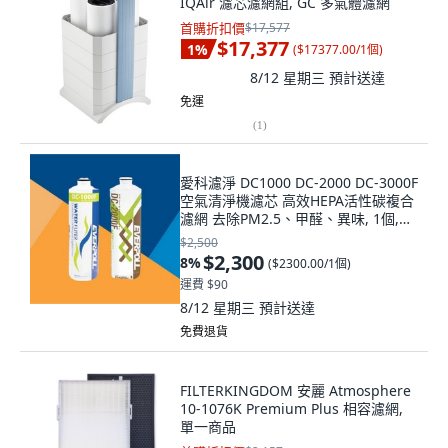
IQAir 濾芯濾網組, GC 多氣體濾網
首購折扣價
$17,577
$17,377
1
%
(
$17377.00/1個
)
8/12 星期三
預計送達
免運
(
1
)
愛科濾淨 DC1000 DC-2000 DC-3000F
空氣清淨機濾芯 高效HEPA活性碳複合
濾網 去除PM2.5、甲醛、異味, 1個,
DC-2000F, DC-2000F
$2,500
$2,300
8
%
(
$2300.00/1個
)
運費 $90
8/12 星期三
預計送達
免費退貨
FILTERKINGDOM 安麗 Atmosphere
10-1076K Premium Plus 相容濾網,
單一商品