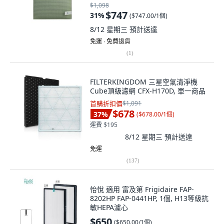
$1,098
$747
31
%
(
$747.00/1個
)
8/12 星期三
預計送達
免運 ∙ 免費退貨
(
1
)
FILTERKINGDOM 三星空氣清淨機
Cube頂級濾網 CFX-H170D, 單一商品
首購折扣價
$1,091
$678
37
%
(
$678.00/1個
)
運費 $195
8/12 星期三
預計送達
免運
(
137
)
怡悅 適用 富及第 Frigidaire FAP-
8202HP FAP-0441HP, 1個, H13等級抗
敏HEPA濾心
$650
(
$650.00/1個
)