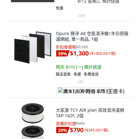
8/12 星期三
預計送達
免運
(
33
)
Opure 臻淨 A8 空氣清淨機1年份原廠
濾網組, 單一商品, 1組
折扣後價格
$2,143
$1,300
39
%
(
$1300.00/1個
)
明天 8/10 (一)
預計送達
酷澎直售 ∙ 免運 ∙ 免費退貨
(
2
)
满 $1,500 再省 $75 (王道卡)
大家源 TCY AIR plan 高效清淨濾網
TAP-162F, 2個
首購折扣價
$990
$790
20
%
(
$395.00/1個
)