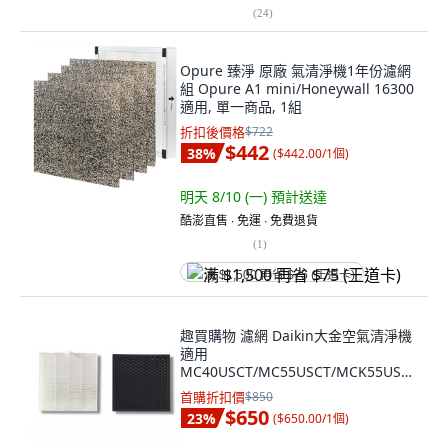
(
24
)
Opure 臻淨 原廠 氣清淨機1年份濾網
組 Opure A1 mini/Honeywall 16300
適用, 單一商品, 1組
折扣後價格
$722
$442
38
%
(
$442.00/1個
)
明天 8/10 (一)
預計送達
酷澎直售 ∙ 免運 ∙ 免費退貨
(
1
)
满 $1,500 再省 $75 (王道卡)
趣買購物 濾網 Daikin大金空氣清淨機
適用
MC40USCT/MC55USCT/MCK55USCT
W 副廠, 1個, 單一商品
首購折扣價
$850
$650
23
%
(
$650.00/1個
)