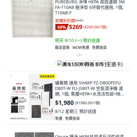
PUREBURG 淨博 HEPA 高效濾網 3M
FA-T10AB 極淨型 6坪替代適用, 1個,
T10AB-F
首購折扣價
$449
$269
40
%
(
$269.00/1個
)
明天 8/10 (一)
預計送達
酷澎直售 ∙ WOW免運 ∙ 免費退貨
(
1
)
满 $1,500 再省 $75 (王道卡)
蟎著媽 適用 SHARP FZ-D80DFEFU-
D80T-W FU-JS80T-W 空氣清淨機 濾
網, 1個, 集塵HEPA+水洗活性碳+除甲
醛/各一片
$1,980
(
$1980.00/1個
)
8/12 星期三
預計送達
免運 ∙ 免費退貨
Opure 臻淨 HEPA抗菌沸石活性碳濾