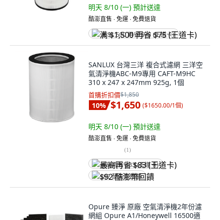
明天 8/10 (一)
預計送達
酷澎直售 ∙ 免運 ∙ 免費退貨
满 $1,500 再省 $75 (王道卡)
SANLUX 台灣三洋 複合式濾網 三洋空
氣清淨機ABC-M9專用 CAFT-M9HC
310 x 247 x 247mm 925g, 1個
首購折扣價
$1,850
$1,650
10
%
(
$1650.00/1個
)
明天 8/10 (一)
預計送達
酷澎直售 ∙ 免運 ∙ 免費退貨
(
1
)
最高再省 $83 (王道卡)
$92 酷澎幣回饋
Opure 臻淨 原廠 空氣清淨機2年份濾
網組 Opure A1/Honeywell 16500適