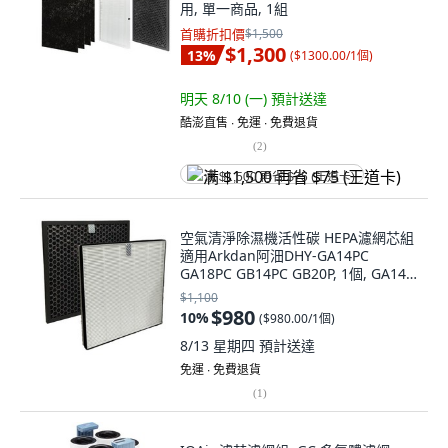
用, 單一商品, 1組
首購折扣價
$1,500
$1,300
13
%
(
$1300.00/1個
)
明天 8/10 (一)
預計送達
酷澎直售 ∙ 免運 ∙ 免費退貨
(
2
)
满 $1,500 再省 $75 (王道卡)
空氣清淨除濕機活性碳 HEPA濾網芯組
適用Arkdan阿沺DHY-GA14PC
GA18PC GB14PC GB20P, 1個, GA14-
01
$1,100
$980
10
%
(
$980.00/1個
)
8/13 星期四
預計送達
免運 ∙ 免費退貨
(
1
)