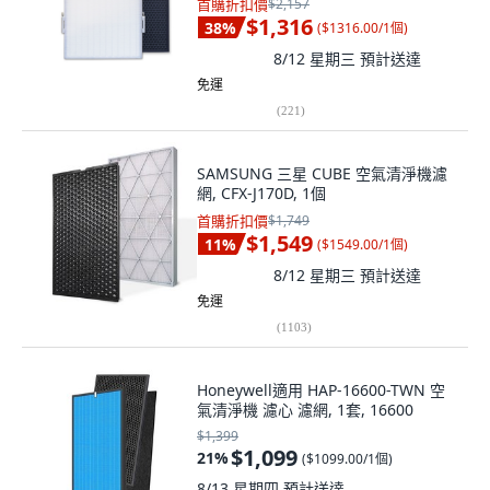
首購折扣價
$2,157
$1,316
38
%
(
$1316.00/1個
)
8/12 星期三
預計送達
免運
(
221
)
SAMSUNG 三星 CUBE 空氣清淨機濾
網, CFX-J170D, 1個
首購折扣價
$1,749
$1,549
11
%
(
$1549.00/1個
)
8/12 星期三
預計送達
免運
(
1103
)
Honeywell適用 HAP-16600-TWN 空
氣清淨機 濾心 濾網, 1套, 16600
$1,399
$1,099
21
%
(
$1099.00/1個
)
8/13 星期四
預計送達