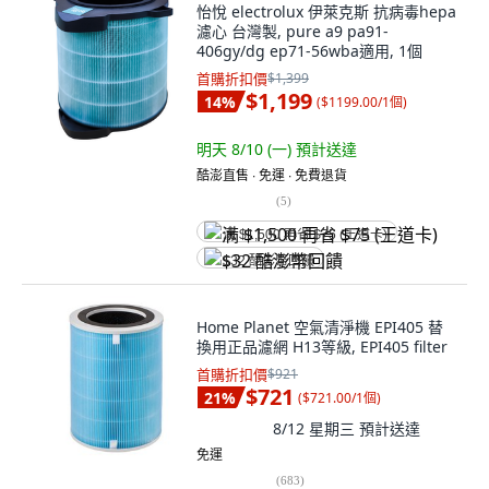
怡悅 electrolux 伊萊克斯 抗病毒hepa
濾心 台灣製, pure a9 pa91-
406gy/dg ep71-56wba適用, 1個
首購折扣價
$1,399
$1,199
14
%
(
$1199.00/1個
)
明天 8/10 (一)
預計送達
酷澎直售 ∙ 免運 ∙ 免費退貨
(
5
)
满 $1,500 再省 $75 (王道卡)
$32 酷澎幣回饋
Home Planet 空氣清淨機 EPI405 替
換用正品濾網 H13等級, EPI405 filter
首購折扣價
$921
$721
21
%
(
$721.00/1個
)
8/12 星期三
預計送達
免運
(
683
)