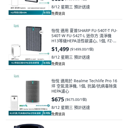
8/12 星期三
預計送達
免費退貨
怡悅 適用 夏普SHARP FU-S40T-T FU-
S40T-W FU-S42T-L 迷你方 清淨機
H13等級HEPA活性碳濾心, 1個, FZ-
S40S2E
$1,499
(
$1499.00/1個
)
8/12 星期三
預計送達
免費退貨
怡悅 適用於 Realme Techlife Pro 16
坪 空氣清淨機, 1個, 抗菌/抗病毒除臭
HEPA濾心
$675
(
$675.00/1個
)
8/12 星期三
預計送達
免費退貨