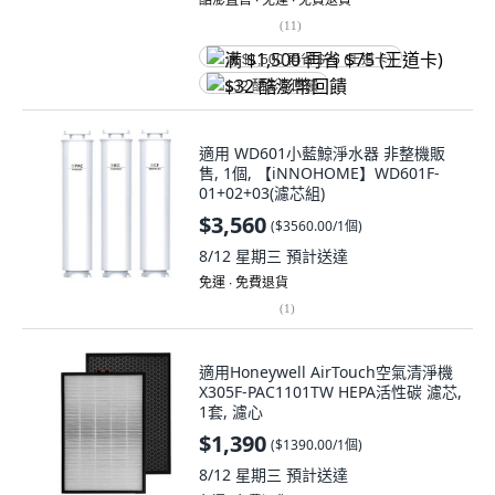
(
11
)
满 $1,500 再省 $75 (王道卡)
$32 酷澎幣回饋
適用 WD601小藍鯨淨水器 非整機販
售, 1個, 【iNNOHOME】WD601F-
01+02+03(濾芯組)
$3,560
(
$3560.00/1個
)
8/12 星期三
預計送達
免運 ∙ 免費退貨
(
1
)
適用Honeywell AirTouch空氣清淨機
X305F-PAC1101TW HEPA活性碳 濾芯,
1套, 濾心
$1,390
(
$1390.00/1個
)
8/12 星期三
預計送達