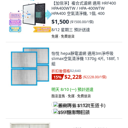
【加倍淨】複合式濾網 適用 HRF400
HPA400WTW / HPA-400WTW
HPA400 空氣清淨機, 1個, 400
$1,500
(
$1500.00/1個
)
8/12 星期三
預計送達
免運 ∙ 免費退貨
怡悅 hepa靜電濾網 適用3m淨呼吸
slimax空氣清淨機 1370g 4片, 188f, 1
組
折扣後價格
$2,640
$2,228
15
%
(
$2228.00/1個
)
明天 8/10 (一)
預計送達
酷澎直售 ∙ 免運 ∙ 免費退貨
最高再省 $112 (王道卡)
$59 酷澎幣回饋