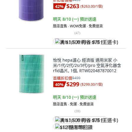
折扣後價格
$263
42
%
(
$263.00/1個
)
明天 8/10 (一)
預計送達
酷澎直售 ∙ WOW免運 ∙ 免費退貨
(
47
)
满 $1,500 再省 $75 (王道卡)
怡悅 hepa濾心 經濟版 適用米家 小
米/1代/2代/2s/3代/pro 空氣淨化器含
rfid晶片, 1個, RTW020487870012
首購折扣價
$499
$299
40
%
(
$299.00/1個
)
明天 8/10 (一)
預計送達
酷澎直售 ∙ 免運 ∙ 免費退貨
(
39
)
满 $1,500 再省 $75 (王道卡)
$12 酷澎幣回饋