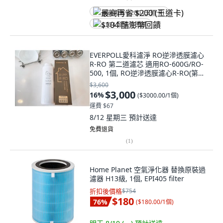
最高再省 $200 (王道卡)
$104 酷澎幣回饋
EVERPOLL愛科濾淨 RO逆滲透膜濾心
R-RO 第二道濾芯 適用RO-600G/RO-
500, 1個, RO逆滲透膜濾心R-RO(第二
道)
$3,600
$3,000
16
%
(
$3000.00/1個
)
運費 $67
8/12 星期三
預計送達
免費退貨
(
1
)
Home Planet 空氣淨化器 替換原裝過
濾器 H13級, 1個, EPI405 filter
折扣後價格
$754
$180
76
%
(
$180.00/1個
)