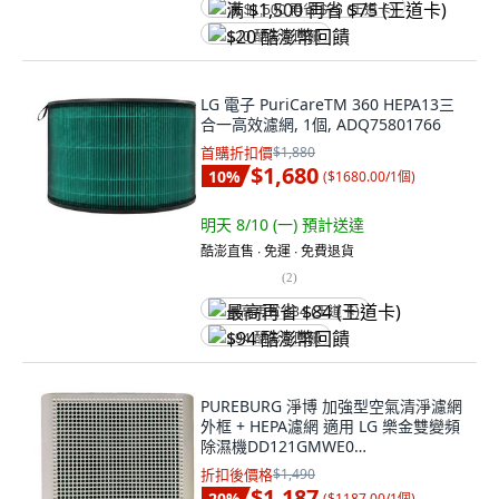
满 $1,500 再省 $75 (王道卡)
$20 酷澎幣回饋
LG 電子 PuriCareTM 360 HEPA13三
合一高效濾網, 1個, ADQ75801766
首購折扣價
$1,880
$1,680
10
%
(
$1680.00/1個
)
明天 8/10 (一)
預計送達
酷澎直售 ∙ 免運 ∙ 免費退貨
(
2
)
最高再省 $84 (王道卡)
$94 酷澎幣回饋
PUREBURG 淨博 加強型空氣清淨濾網
外框 + HEPA濾網 適用 LG 樂金雙變頻
除濕機DD121GMWE0
12.4L/DD141GMWE0 14.4L, 1套,
折扣後價格
$1,490
DD12DD14-01
$1,187
20
%
(
$1187.00/1個
)