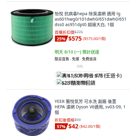
怡悅 抗病毒hepa 除臭濾網 適用 lg
as601hwg0/101dwh0/651dwh0/651
dss0 as951dpt0 超級大白, 1個
首購折扣價
$775
$575
25
%
(
$575.00/1個
)
明天 8/10 (一)
預計送達
酷澎直售 ∙ 免運 ∙ 免費退貨
(
50
)
满 $1,500 再省 $75 (王道卡)
$23 酷澎幣回饋
YEER 醫悅氛芳 可水洗 副廠 後置
HEPA 濾網 Dyson V6適用, sv03-09, 1
個
折扣後價格
$99
$42
57
%
(
$42.00/1個
)