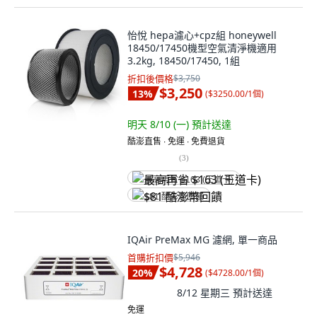
怡悅 hepa濾心+cpz組 honeywell
18450/17450機型空氣清淨機適用
3.2kg, 18450/17450, 1組
折扣後價格
$3,750
$3,250
13
%
(
$3250.00/1個
)
明天 8/10 (一)
預計送達
酷澎直售 ∙ 免運 ∙ 免費退貨
(
3
)
最高再省 $163 (王道卡)
$81 酷澎幣回饋
IQAir PreMax MG 濾網, 單一商品
首購折扣價
$5,946
$4,728
20
%
(
$4728.00/1個
)
8/12 星期三
預計送達
免運