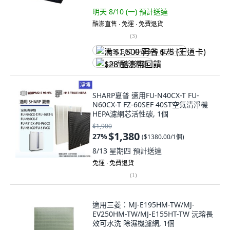
明天 8/10 (一)
預計送達
酷澎直售 ∙ 免運 ∙ 免費退貨
(
3
)
满 $1,500 再省 $75 (王道卡)
$28 酷澎幣回饋
SHARP夏普 適用FU-N40CX-T FU-
N60CX-T FZ-60SEF 40ST空氣清淨機
HEPA濾網芯活性碳, 1個
$1,900
$1,380
27
%
(
$1380.00/1個
)
8/13 星期四
預計送達
免運 ∙ 免費退貨
(
1
)
適用三菱：MJ-E195HM-TW/MJ-
EV250HM-TW/MJ-E155HT-TW 沅瑢長
效可水洗 除濕機濾網, 1個