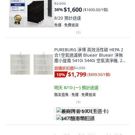
$2,500
$1,600
36
%
(
$1600.00/1個
)
8/20
預計送達
免運 ∙ 免費退貨
(
1
)
PUREBURG 淨博 高效活性碳 HEPA 2
合1空氣過濾網 Blueair Blueair 淨無
塵小旋風 5410i 5440i 空氣清淨機, 2
個, BA-5440-01
首購折扣價
$1,999
$1,799
10
%
(
$899.50/1個
)
明天 8/10 (一)
預計送達
酷澎直售 ∙ 免運 ∙ 免費退貨
(
4
)
最高再省 $90 (王道卡)
$47 酷澎幣回饋