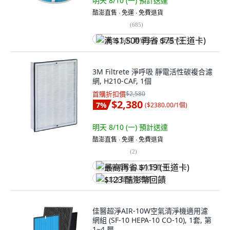
明天 8/10 (一)
預計送達
酷澎直售 ∙ 免運 ∙ 免費退貨
(
685
)
满 $1,500 再省 $75 (王道卡)
3M Filtrete 淨呼吸 靜電活性碳複合濾
網, H210-CAF, 1個
首購折扣價
$2,580
$2,380
7
%
(
$2380.00/1個
)
明天 8/10 (一)
預計送達
酷澎直售 ∙ 免運 ∙ 免費退貨
(
2
)
最高再省 $119 (王道卡)
$123 酷澎幣回饋
佳醫超淨AIR-10W空氣清淨機適用濾
網組 (SF-10 HEPA-10 CO-10), 1套, 第
1~4 層