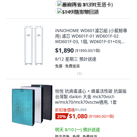
最高再省 $139 (王道卡)
$149 酷澎幣回饋
iNNOHOME WD601濾芯組 (小藍鯨專
用) 濾芯 WD601F-01 WD601F-02
WD601F-03, 1個, WD601F-01+03(濾
芯組), WD601F-01+03
$1,890
(
$1890.00/1個
)
8/12 星期三
預計送達
免運 ∙ 免費退貨
(
1
)
怡悅 抗病毒濾心 + 蜂巢活性碳 抗菌版
台灣製 daikin 大金 mck70vsct-
w/mck70/mck70vsctw適用, 1套
折扣後價格
$1,350
$1,080
20
%
(
$1080.00/1個
)
明天 8/10 (一)
預計送達
酷澎直售 ∙ 免運 ∙ 免費退貨