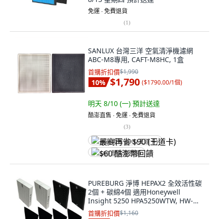
免運 ∙ 免費退貨
(
1
)
SANLUX 台灣三洋 空氣清淨機濾網
ABC-M8專用, CAFT-M8HC, 1盒
首購折扣價
$1,990
$1,790
10
%
(
$1790.00/1個
)
明天 8/10 (一)
預計送達
酷澎直售 ∙ 免運 ∙ 免費退貨
(
3
)
最高再省 $90 (王道卡)
$60 酷澎幣回饋
PUREBURG 淨博 HEPAX2 全效活性碳
2個 + 碳綿4個 適用Honeywell
Insight 5250 HPA5250WTW, HW-
123-02 + HW-C200-04 + HW-IS-02, 1
首購折扣價
$1,160
套