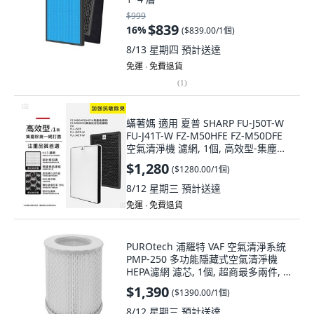
$999
$839
16
%
(
$839.00/1個
)
8/13 星期四
預計送達
免運 ∙ 免費退貨
(
1
)
蟎著媽 適用 夏普 SHARP FU-J50T-W
FU-J41T-W FZ-M50HFE FZ-M50DFE
空氣清淨機 濾網, 1個, 高效型-集塵
HEPA+除臭顆粒碳/各一片
$1,280
(
$1280.00/1個
)
8/12 星期三
預計送達
免運 ∙ 免費退貨
PUROtech 浦羅特 VAF 空氣清淨系統
PMP-250 多功能隱藏式空氣清淨機
HEPA濾網 濾芯, 1個, 超商最多兩件, 超
商最多兩件
$1,390
(
$1390.00/1個
)
8/12 星期三
預計送達