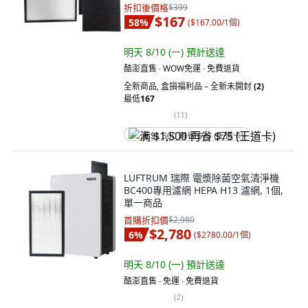
01/HW-C16300-02
折扣後價格
$399
$167
58
%
(
$167.00/1個
)
明天 8/10 (一)
預計送達
酷澎直售 ∙ WOW免運 ∙ 免費退貨
全新商品
,
盒損福利品 – 全新未開封
(2)
最低
167
(
11
)
满 $1,500 再省 $75 (王道卡)
LUFTRUM 瑞際 電漿除菌空氣清淨機
BC400專用濾網 HEPA H13 濾網, 1個,
單一商品
首購折扣價
$2,980
$2,780
6
%
(
$2780.00/1個
)
明天 8/10 (一)
預計送達
酷澎直售 ∙ 免運 ∙ 免費退貨
(
2
)