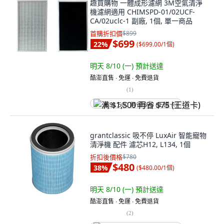
趣買購物 一體成形濾網 3M空氣清淨
機濾網適用 CHIMSPD-01/02UCF-
CA/02uclc-1 副廠, 1個, 單一商品
首購折扣價
$899
$699
22
%
(
$699.00/1個
)
明天 8/10 (一)
預計送達
酷澎直售 ∙ 免運 ∙ 免費退貨
(
1
)
满 $1,500 再省 $75 (王道卡)
grantclassic 吸不停 LuxAir 智能寵物
清淨機 配件 濾芯H12, L134, 1個
折扣後價格
$780
$480
38
%
(
$480.00/1個
)
明天 8/10 (一)
預計送達
酷澎直售 ∙ 免運 ∙ 免費退貨
(
2
)