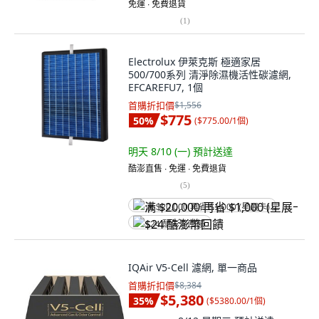
免運 ∙ 免費退貨
(
1
)
Electrolux 伊萊克斯 極適家居
500/700系列 清淨除濕機活性碳濾網,
EFCAREFU7, 1個
首購折扣價
$1,556
$775
50
%
(
$775.00/1個
)
明天 8/10 (一)
預計送達
酷澎直售 ∙ 免運 ∙ 免費退貨
(
5
)
满 $20,000 再省 $1,000 (星展卡)
$24 酷澎幣回饋
IQAir V5-Cell 濾網, 單一商品
首購折扣價
$8,384
$5,380
35
%
(
$5380.00/1個
)