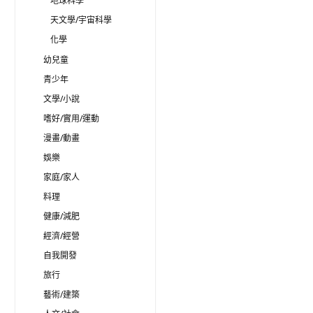
地球科學
天文學/宇宙科學
化學
幼兒童
青少年
文學/小說
嗜好/實用/運動
漫畫/動畫
娛樂
家庭/家人
料理
健康/減肥
經濟/經營
自我開發
旅行
藝術/建築