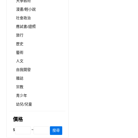
大學教材
漫畫/輕小說
社會政治
應試書/證照
旅行
歷史
藝術
人文
自我開發
雜誌
宗教
青少年
幼兒/兒童
價格
$
~
搜尋