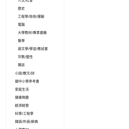
人文/社會
歷史
工程學/技術/運輸
電腦
大學教材/專業書籍
醫學
語文學/學習/應試書
宗教/靈性
雜誌
小說/散文/詩
國中小學參考書
家庭生活
健康興趣
經濟經營
科學/工程學
韓語/外語/辭典