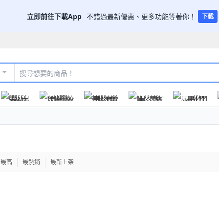
立即前往下載App
不錯過最新優惠、更多功能等著你！
下載
嬰幼兒
保健醫療
美妝保養
個人清潔
玩具休閒
格最高
最熱銷
最新上架