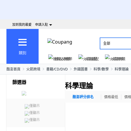
加到我的最愛
申請入駐
全部
類別
爸氣父親節
火箭速配
火箭跨境
酷澎首頁
火箭跨境
書籍/CD/DVD
外國圖書
科學/數學
科學理論
篩選器
科學理論
酷澎評分排名
價格最低
價
僅顯示
僅顯示
僅顯示