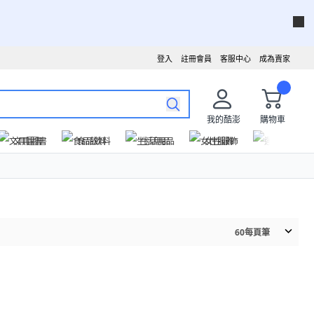
登入
註冊會員
客服中心
成為賣家
我的酷澎
購物車
文具圖書
食品飲料
生活用品
女性服飾
運動戶外
60
每頁筆