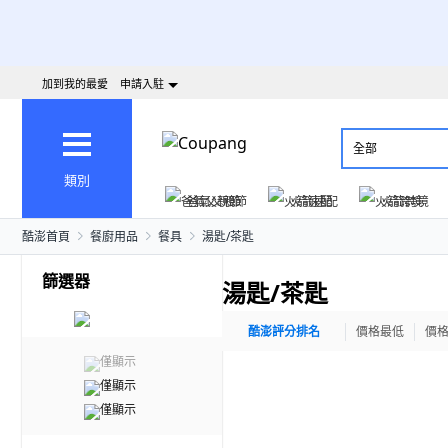
加到我的最愛
申請入駐
全部
類別
爸氣父親節
火箭速配
火箭跨境
酷澎首頁
餐廚用品
餐具
湯匙/茶匙
篩選器
湯匙/茶匙
酷澎評分排名
價格最低
價
僅顯示
僅顯示
僅顯示