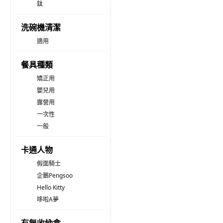
鈦
洗碗機清潔
適用
餐具種類
矯正用
嬰兒用
露營用
一次性
一般
卡通人物
假面騎士
企鵝Pengsoo
Hello Kitty
哆啦A夢