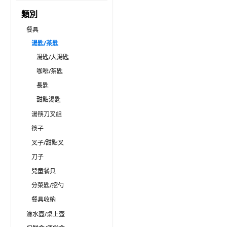
類別
餐具
湯匙/茶匙
湯匙/大湯匙
咖啡/茶匙
長匙
甜點湯匙
湯筷刀叉組
筷子
叉子/甜點叉
刀子
兒童餐具
分菜匙/挖勺
餐具收納
濾水壺/桌上壺