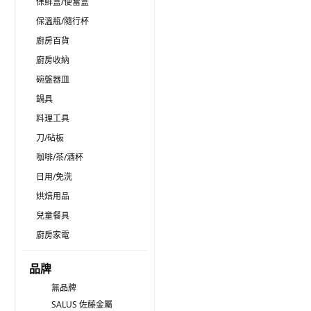
保鮮盒/便當盒
保溫瓶/隨行杯
廚房百貨
廚房收納
碗盤器皿
鍋具
料理工具
刀/砧板
咖啡/茶/酒杯
日用/免洗
烘焙用品
兒童餐具
廚房家電
品牌
無品牌
SALUS 佐藤金屬