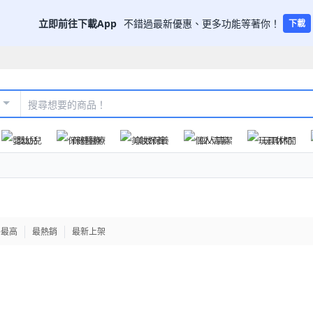
立即前往下載App
不錯過最新優惠、更多功能等著你！
下載
嬰幼兒
保健醫療
美妝保養
個人清潔
玩具休閒
格最高
最熱銷
最新上架