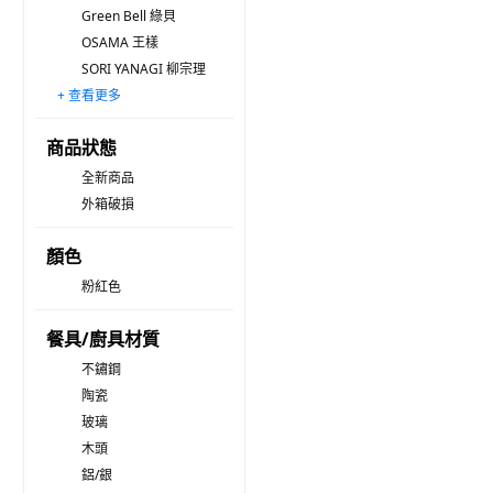
Green Bell 綠貝
OSAMA 王樣
SORI YANAGI 柳宗理
+ 查看更多
JUST HOME
Chieh Pao 潔豹
kanesho 金正陶器
Axis 艾克思
AHOYE
NICOTT
TATUNG 大同磁器
TU 良品
HIKARI 日光生活
U-mop
JIAROGA 嘉洛展
NEOFLAM
台灣第一筷
GOZENBO 御膳坊
埃恩
商品狀態
全新商品
外箱破損
顏色
粉紅色
餐具/廚具材質
不鏽鋼
陶瓷
玻璃
木頭
鋁/銀