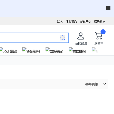
登入
註冊會員
客服中心
成為賣家
我的酷澎
購物車
文具圖書
食品飲料
生活用品
女性服飾
運動戶外
60
每頁筆