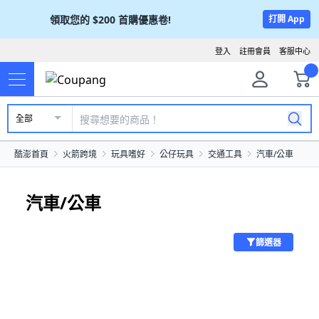
領取您的
$200
首購優惠卷!
打開 App
登入
註冊會員
客服中心
全部
酷澎首頁
火箭跨境
玩具嗜好
公仔玩具
交通工具
汽車/公車
汽車/公車
篩選器