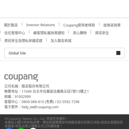
Investor Relations
關於酷澎
Coupang使用者條款
退換貨政策
信任管理中心
顧客隱私權政策通知
安心購物
資訊安全
資訊安全及隱私保護認證
加入酷澎商城
Global Site
公司名稱：酷澎股份有限公司
聯繫地址：11049 台北市信義區信義路五段7號13樓之1
統編：91002999
客服中心：0809-088-810 (免費) / 02-5592-7298
電子郵件：help_tw@coupang.com
©Coupang Taiwan Co., Ltd. 保留所有權利。
本網站上顯示的所有商標、標誌和服務標誌均為酷澎股份有限公司和/或其在美國和其
他國家/地區註冊之關聯公司之所屬財產。