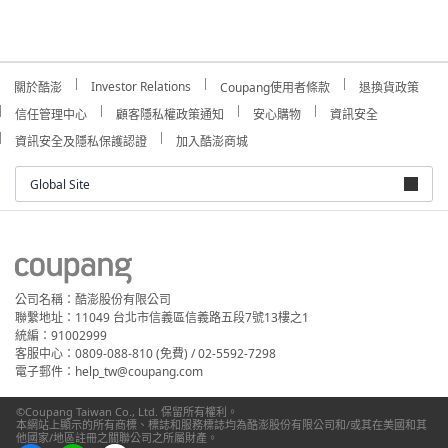
Investor Relations
關於酷澎
Coupang使用者條款
退換貨政策
信任管理中心
顧客隱私權政策通知
安心購物
資訊安全
資訊安全及隱私保護認證
加入酷澎商城
Global Site
公司名稱：酷澎股份有限公司
聯繫地址：11049 台北市信義區信義路五段7號13樓之1
統編：91002999
客服中心：0809-088-810 (免費) / 02-5592-7298
電子郵件：help_tw@coupang.com
©Coupang Taiwan Co., Ltd. 保留所有權利。
本網站上顯示的所有商標、標誌和服務標誌均為酷澎股份有限公司和/或其在美國和其
他國家/地區註冊之關聯公司之所屬財產。