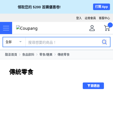
領取您的
$200
首購優惠卷!
打開 App
登入
註冊會員
客服中心
全部
酷澎首頁
食品飲料
零食/糖果
傳統零食
傳統零食
篩選器