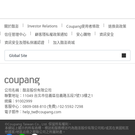
Investor Relations
關於酷澎
Coupang使用者條款
退換貨政策
信任管理中心
顧客隱私權政策通知
安心購物
資訊安全
資訊安全及隱私保護認證
加入酷澎商城
Global Site
公司名稱：酷澎股份有限公司
聯繫地址：11049 台北市信義區信義路五段7號13樓之1
統編：91002999
客服中心：0809-088-810 (免費) / 02-5592-7298
電子郵件：help_tw@coupang.com
©Coupang Taiwan Co., Ltd. 保留所有權利。
本網站上顯示的所有商標、標誌和服務標誌均為酷澎股份有限公司和/或其在美國和其
他國家/地區註冊之關聯公司之所屬財產。