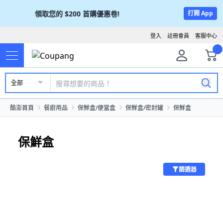
領取您的
$200
首購優惠卷!
打開 App
登入
註冊會員
客服中心
全部
酷澎首頁
餐廚用品
保鮮盒/便當盒
保鮮盒/密封罐
保鮮盒
保鮮盒
篩選器