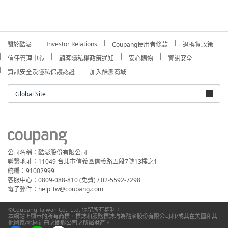
Investor Relations
關於酷澎
Coupang使用者條款
退換貨政策
信任管理中心
顧客隱私權政策通知
安心購物
資訊安全
資訊安全及隱私保護認證
加入酷澎商城
Global Site
公司名稱：酷澎股份有限公司
聯繫地址：11049 台北市信義區信義路五段7號13樓之1
統編：91002999
客服中心：0809-088-810 (免費) / 02-5592-7298
電子郵件：help_tw@coupang.com
©Coupang Taiwan Co., Ltd. 保留所有權利。
本網站上顯示的所有商標、標誌和服務標誌均為酷澎股份有限公司和/或其在美國和其
他國家/地區註冊之關聯公司之所屬財產。