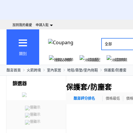
加到我的最愛
申請入駐
全部
類別
爸氣父親節
火箭速配
火箭跨境
酷澎首頁
火箭跨境
室內家居
地毯/靠墊/室內拖鞋
保護套/防塵套
篩選器
保護套/防塵套
酷澎評分排名
價格最低
價
僅顯示
僅顯示
僅顯示