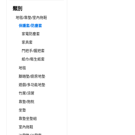
類別
地毯/靠墊/室內拖鞋
保護套/防塵套
家電防塵套
家具套
門把手/握把套
紙巾/衛生紙套
地毯
腳踏墊/廚房地墊
遊戲/多功能地墊
竹蓆/涼蓆
靠墊/抱枕
坐墊
靠墊坐墊組
室內拖鞋