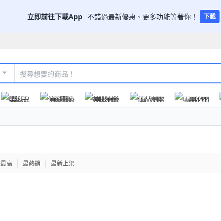
立即前往下載App
不錯過最新優惠、更多功能等著你！
下載
嬰幼兒
保健醫療
美妝保養
個人清潔
玩具休閒
格最高
最熱銷
最新上架