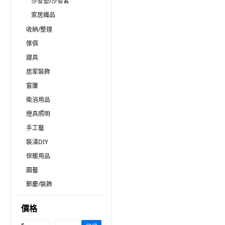
沙發墊/沙發套
家居織品
收納/整理
傢俱
寢具
居家裝飾
窗簾
衛浴用品
燈具照明
手工藝
裝潢DIY
保暖用品
園藝
節慶/裝飾
價格