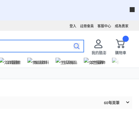
登入
註冊會員
客服中心
成為賣家
我的酷澎
購物車
文具圖書
食品飲料
生活用品
女性服飾
運動戶外
60
每頁筆