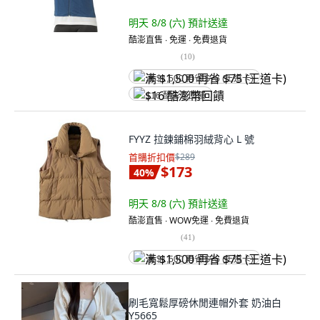
明天 8/8 (六)
預計送達
酷澎直售 ∙ 免運 ∙ 免費退貨
(
10
)
满 $1,500 再省 $75 (王道卡)
$16 酷澎幣回饋
FYYZ 拉鍊鋪棉羽絨背心 L 號
首購折扣價
$289
$173
40
%
明天 8/8 (六)
預計送達
酷澎直售 ∙ WOW免運 ∙ 免費退貨
(
41
)
满 $1,500 再省 $75 (王道卡)
刷毛寬鬆厚磅休閒連帽外套 奶油白
Y5665