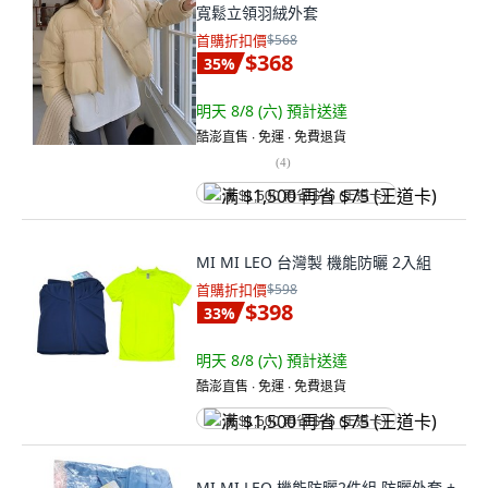
寬鬆立領羽絨外套
首購折扣價
$568
$368
35
%
明天 8/8 (六)
預計送達
酷澎直售 ∙ 免運 ∙ 免費退貨
(
4
)
满 $1,500 再省 $75 (王道卡)
MI MI LEO 台灣製 機能防曬 2入組
首購折扣價
$598
$398
33
%
明天 8/8 (六)
預計送達
酷澎直售 ∙ 免運 ∙ 免費退貨
满 $1,500 再省 $75 (王道卡)
MI MI LEO 機能防曬2件組 防曬外套 +