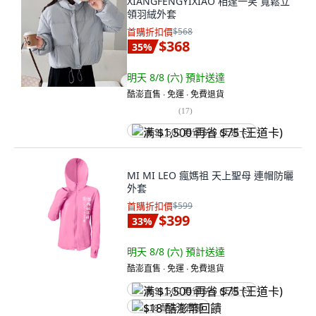
XIANGFENGYIXIAO 相逢一笑 寬鬆立
領羽絨外套
首購折扣價
$568
$368
35
%
明天 8/8 (六)
預計送達
酷澎直售 ∙ 免運 ∙ 免費退貨
(
17
)
满 $1,500 再省 $75 (王道卡)
MI MI LEO 瘋媽祖 天上聖母 連帽防曬
外套
首購折扣價
$599
$399
33
%
明天 8/8 (六)
預計送達
酷澎直售 ∙ 免運 ∙ 免費退貨
满 $1,500 再省 $75 (王道卡)
$18 酷澎幣回饋