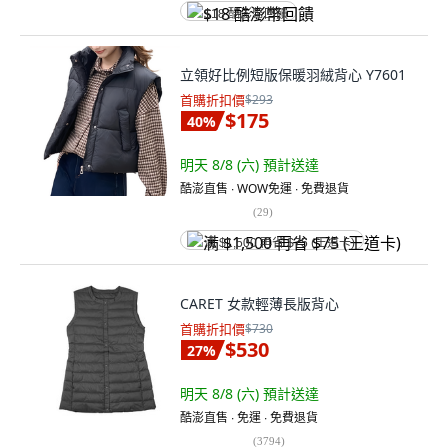
$18 酷澎幣回饋
立領好比例短版保暖羽絨背心 Y7601
首購折扣價
$293
$175
40
%
明天 8/8 (六)
預計送達
酷澎直售 ∙ WOW免運 ∙ 免費退貨
(
29
)
满 $1,500 再省 $75 (王道卡)
CARET 女款輕薄長版背心
首購折扣價
$730
$530
27
%
明天 8/8 (六)
預計送達
酷澎直售 ∙ 免運 ∙ 免費退貨
(
3794
)