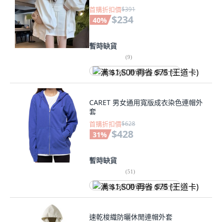
首購折扣價
$391
$234
40
%
暫時缺貨
(
9
)
满 $1,500 再省 $75 (王道卡)
CARET 男女通用寬版成衣染色連帽外
套
首購折扣價
$628
$428
31
%
暫時缺貨
(
51
)
满 $1,500 再省 $75 (王道卡)
速乾梭織防曬休閒連帽外套