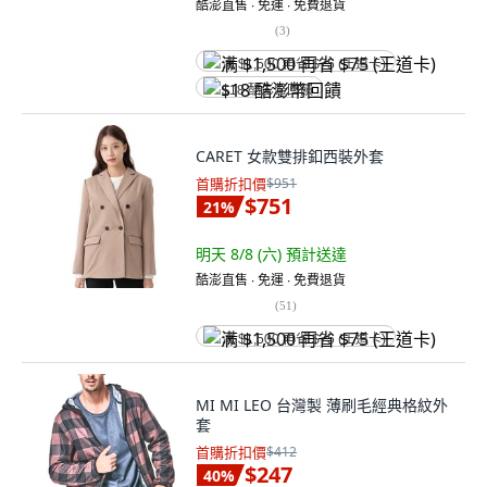
酷澎直售 ∙ 免運 ∙ 免費退貨
(
3
)
满 $1,500 再省 $75 (王道卡)
$18 酷澎幣回饋
CARET 女款雙排釦西裝外套
首購折扣價
$951
$751
21
%
明天 8/8 (六)
預計送達
酷澎直售 ∙ 免運 ∙ 免費退貨
(
51
)
满 $1,500 再省 $75 (王道卡)
MI MI LEO 台灣製 薄刷毛經典格紋外
套
首購折扣價
$412
$247
40
%