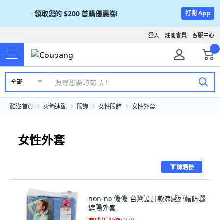
領取您的
$200
首購優惠卷!
打開 App
登入
註冊會員
客服中心
全部
酷澎首頁
火箭速配
服飾
女性服飾
女性外套
女性外套
篩選器
non-no 儂儂 台灣設計款涼感連帽防曬
遮陽外套
$279