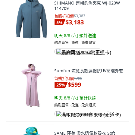
SHIMANO 連帽釣魚夾克 WJ-020W
114709
首購折扣價
$3,383
$3,183
5
%
明天 8/8 (六)
預計送達
酷澎直售 ∙ 免運 ∙ 免費退貨
最高再省 $160 (王道卡)
Sumfun 涼感長款連帽抗UV防曬外套
首購折扣價
$799
$599
25
%
明天 8/8 (六)
預計送達
酷澎直售 ∙ 免運 ∙ 免費退貨
满 $1,500 再省 $75 (王道卡)
SAME 莎美 潑水透氣軟殼衣 Soft