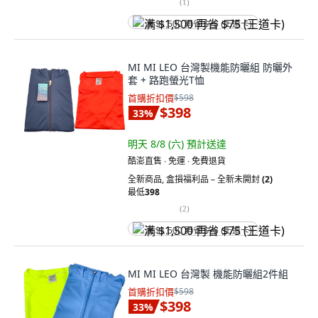
(
1
)
满 $1,500 再省 $75 (王道卡)
MI MI LEO 台灣製機能防曬組 防曬外
套 + 路跑螢光T恤
首購折扣價
$598
$398
33
%
明天 8/8 (六)
預計送達
酷澎直售 ∙ 免運 ∙ 免費退貨
全新商品
,
盒損福利品 – 全新未開封
(2)
最低
398
(
2
)
满 $1,500 再省 $75 (王道卡)
MI MI LEO 台灣製 機能防曬組2件組
首購折扣價
$598
$398
33
%