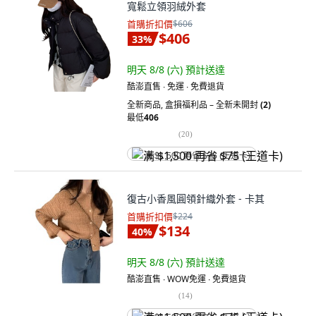
寬鬆立領羽絨外套
首購折扣價
$606
$406
33
%
明天 8/8 (六)
預計送達
酷澎直售 ∙ 免運 ∙ 免費退貨
全新商品
,
盒損福利品 – 全新未開封
(2)
最低
406
(
20
)
满 $1,500 再省 $75 (王道卡)
復古小香風圓領針織外套 - 卡其
首購折扣價
$224
$134
40
%
明天 8/8 (六)
預計送達
酷澎直售 ∙ WOW免運 ∙ 免費退貨
(
14
)