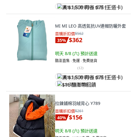
满 $1,500 再省 $75 (王道卡)
MI MI LEO 高透氣抗UV連帽防曬外套
首購折扣價
$562
$362
35
%
明天 8/8 (六)
預計送達
酷澎直售 ∙ 免運 ∙ 免費退貨
(
12
)
满 $1,500 再省 $75 (王道卡)
$16 酷澎幣回饋
拉鍊鋪棉羽絨背心 Y789
首購折扣價
$261
$156
40
%
明天 8/8 (六)
預計送達