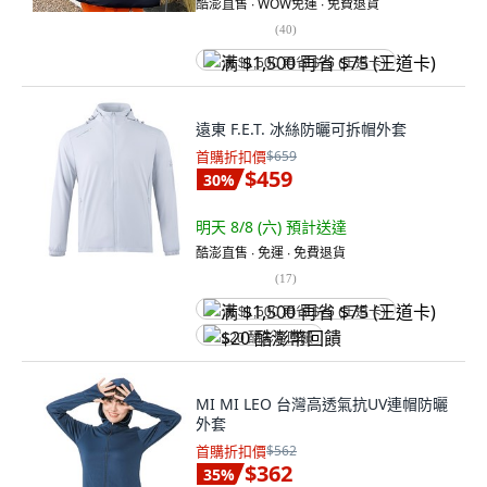
酷澎直售 ∙ WOW免運 ∙ 免費退貨
(
40
)
满 $1,500 再省 $75 (王道卡)
遠東 F.E.T. 冰絲防曬可拆帽外套
首購折扣價
$659
$459
30
%
明天 8/8 (六)
預計送達
酷澎直售 ∙ 免運 ∙ 免費退貨
(
17
)
满 $1,500 再省 $75 (王道卡)
$20 酷澎幣回饋
MI MI LEO 台灣高透氣抗UV連帽防曬
外套
首購折扣價
$562
$362
35
%