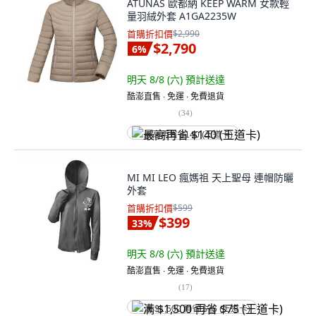
ATUNAS 歐都納 KEEP WARM 女款輕
量羽絨外套 A1GA2235W
首購折扣價
$2,990
$2,790
6
%
明天 8/8 (六)
預計送達
酷澎直售 ∙ 免運 ∙ 免費退貨
(
34
)
最高再省 $140 (王道卡)
MI MI LEO 瘋媽祖 天上聖母 連帽防曬
外套
首購折扣價
$599
$399
33
%
明天 8/8 (六)
預計送達
酷澎直售 ∙ 免運 ∙ 免費退貨
(
17
)
满 $1,500 再省 $75 (王道卡)