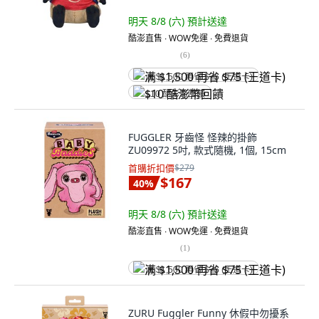
明天 8/8 (六)
預計送達
酷澎直售 ∙ WOW免運 ∙ 免費退貨
(
6
)
满 $1,500 再省 $75 (王道卡)
$10 酷澎幣回饋
FUGGLER 牙齒怪 怪辣的掛飾
ZU09972 5吋, 款式隨機, 1個, 15cm
首購折扣價
$279
$167
40
%
明天 8/8 (六)
預計送達
酷澎直售 ∙ WOW免運 ∙ 免費退貨
(
1
)
满 $1,500 再省 $75 (王道卡)
ZURU Fuggler Funny 休假中勿擾系