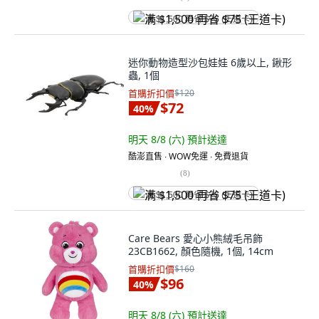
满 $1,500 再省 $75 (王道卡)
迷你動物造型沙包娃娃 6歲以上, 鍬形
蟲, 1個
首購折扣價
$120
$72
40
%
明天 8/8 (六)
預計送達
酷澎直售 ∙ WOW免運 ∙ 免費退貨
(
8
)
满 $1,500 再省 $75 (王道卡)
Care Bears 愛心小熊絨毛吊飾
23CB1662, 顏色隨機, 1個, 14cm
首購折扣價
$160
$96
40
%
明天 8/8 (六)
預計送達