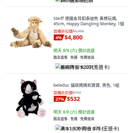
$86 酷澎幣回饋
Steiff 德國金耳釦泰迪熊 黃標玩偶,
45cm, Hoppy Dangling Monkey, 1個
首購折扣價
$5,000
$4,800
4
%
明天 8/8 (六)
預計送達
酷澎直售 ∙ 免運 ∙ 免費退貨
最高再省 $200 (王道卡)
beleduc 貓咪媽媽和寶寶, 黑色, 1組
首購折扣價
$732
$532
27
%
明天 8/8 (六)
預計送達
酷澎直售 ∙ 免運 ∙ 免費退貨
满 $1,500 再省 $75 (王道卡)