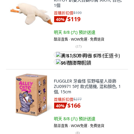
1個
首購折扣價
$199
$119
40
%
明天 8/8 (六)
預計送達
酷澎直售 ∙ WOW免運 ∙ 免費退貨
(
17
)
满 $1,500 再省 $75 (王道卡)
$6 酷澎幣回饋
FUGGLER 牙齒怪 狂野喵星人掛飾
ZU09971 5吋 款式隨機, 混和顏色, 1
個, 15cm
首購折扣價
$277
$166
40
%
明天 8/8 (六)
預計送達
酷澎直售 ∙ WOW免運 ∙ 免費退貨
(
8
)