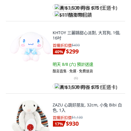
满 $1,500 再省 $75 (王道卡)
$11 酷澎幣回饋
KHTOY 三麗鷗甜心派對, 大耳狗, 1個,
16吋
首購折扣價
$499
$299
40
%
明天 8/8 (六)
預計送達
酷澎直售 ∙ 免運 ∙ 免費退貨
(
6
)
满 $1,500 再省 $75 (王道卡)
ZAZU 心跳好朋友, 32cm, 小兔 Bibi 白
色, 1入
首購折扣價
$1,130
$930
17
%