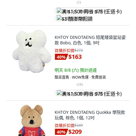
(
1
)
满 $1,500 再省 $75 (王道卡)
$3 酷澎幣回饋
KHTOY DINOTAENG 短尾矮袋鼠站姿
款 Bobo, 白色, 1個, 9吋
首購折扣價
$273
$163
40
%
明天 8/8 (六)
預計送達
酷澎直售 ∙ WOW免運 ∙ 免費退貨
(
18
)
满 $1,500 再省 $75 (王道卡)
KHTOY DINOTAENG Quokka 學院款
玩偶, 棕色, 1個, 12吋
首購折扣價
$349
$209
40
%