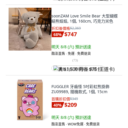
soonZAM Love Smile Bear 大型蝴蝶
結熊娃娃, 1個, 160cm, 巧克力米色
折扣後價格
$2,369
$747
68
%
明天 8/8 (六)
預計送達
酷澎直售 ∙ 免運 ∙ 免費退貨
(
73
)
满 $1,500 再省 $75 (王道卡)
FUGGLER 牙齒怪 5吋彩虹熊掛飾
ZU09989, 隨機款式, 1個, 15cm
首購折扣價
$349
$209
40
%
明天 8/8 (六)
預計送達
酷澎直售 ∙ WOW免運 ∙ 免費退貨