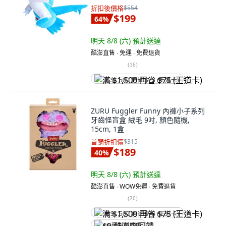
折扣後價格
$554
$199
64
%
明天 8/8 (六)
預計送達
酷澎直售 ∙ 免運 ∙ 免費退貨
(
16
)
满 $1,500 再省 $75 (王道卡)
ZURU Fuggler Funny 內褲小子系列
牙齒怪盲盒 絨毛 9吋, 顏色隨機,
15cm, 1盒
首購折扣價
$315
$189
40
%
明天 8/8 (六)
預計送達
酷澎直售 ∙ WOW免運 ∙ 免費退貨
(
20
)
满 $1,500 再省 $75 (王道卡)