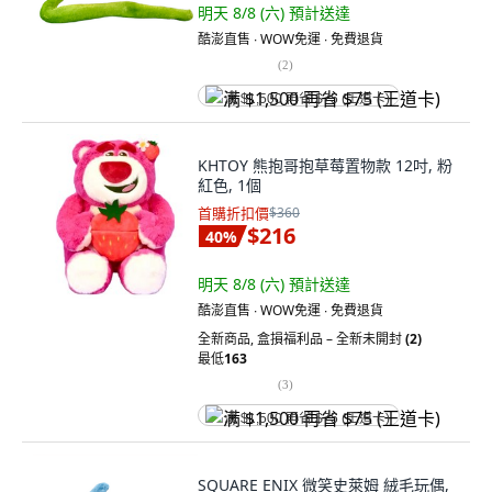
明天 8/8 (六)
預計送達
酷澎直售 ∙ WOW免運 ∙ 免費退貨
(
2
)
满 $1,500 再省 $75 (王道卡)
KHTOY 熊抱哥抱草莓置物款 12吋, 粉
紅色, 1個
首購折扣價
$360
$216
40
%
明天 8/8 (六)
預計送達
酷澎直售 ∙ WOW免運 ∙ 免費退貨
全新商品
,
盒損福利品 – 全新未開封
(2)
最低
163
(
3
)
满 $1,500 再省 $75 (王道卡)
SQUARE ENIX 微笑史萊姆 絨毛玩偶,