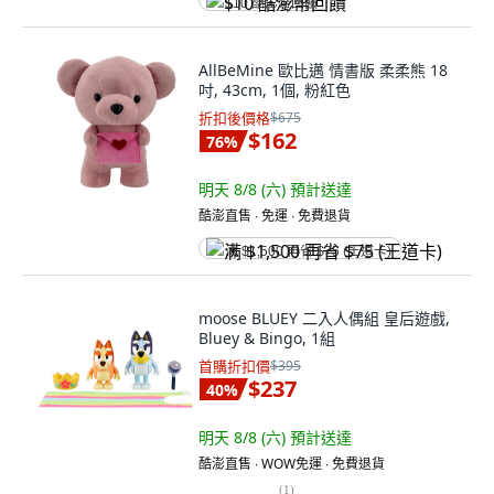
$10 酷澎幣回饋
AllBeMine 歐比邁 情書版 柔柔熊 18
吋, 43cm, 1個, 粉紅色
折扣後價格
$675
$162
76
%
明天 8/8 (六)
預計送達
酷澎直售 ∙ 免運 ∙ 免費退貨
满 $1,500 再省 $75 (王道卡)
moose BLUEY 二入人偶組 皇后遊戲,
Bluey & Bingo, 1組
首購折扣價
$395
$237
40
%
明天 8/8 (六)
預計送達
酷澎直售 ∙ WOW免運 ∙ 免費退貨
(
1
)