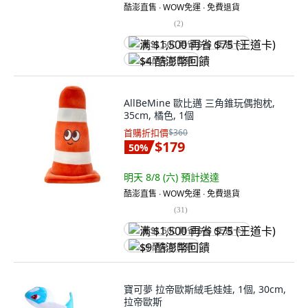
酷澎直售 ∙ WOW免運 ∙ 免費退貨
(
2
)
满 $1,500 再省 $75 (王道卡)
$4 酷澎幣回饋
AllBeMine 歐比邁 三角錐玩偶抱枕,
35cm, 橘色, 1個
首購折扣價
$360
$179
50
%
明天 8/8 (六)
預計送達
酷澎直售 ∙ WOW免運 ∙ 免費退貨
(
31
)
满 $1,500 再省 $75 (王道卡)
$9 酷澎幣回饋
寶可夢 拉帝歐斯絨毛娃娃, 1個, 30cm,
拉帝歐斯