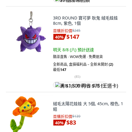
$9 酷澎幣回饋
3RD ROUND 寶可夢 耿鬼 絨毛娃娃
8cm, 紫色, 1個
首購折扣價
$245
$147
40
%
明天 8/8 (六)
預計送達
酷澎直售 ∙ WOW免運 ∙ 免費退貨
全新商品
,
盒損福利品 – 全新未開封
(2)
最低
147
(
85
)
满 $1,500 再省 $75 (王道卡)
絨毛太陽花娃娃 大 5個, 45cm, 橙色, 1
組
首購折扣價
$139
$83
40
%