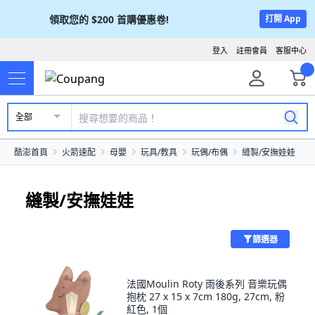
領取您的
$200
首購優惠卷!
打開 App
登入
註冊會員
客服中心
全部
酷澎首頁
火箭速配
母嬰
玩具/教具
玩偶/布偶
縫製/安撫娃娃
縫製/安撫娃娃
篩選器
法國Moulin Roty 雨後系列 音樂玩偶
抱枕 27 x 15 x 7cm 180g, 27cm, 粉
紅色, 1個