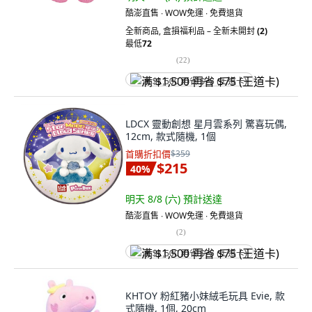
酷澎直售 ∙ WOW免運 ∙ 免費退貨
全新商品
,
盒損福利品 – 全新未開封
(2)
最低
72
(
22
)
满 $1,500 再省 $75 (王道卡)
LDCX 靈動創想 星月雲系列 驚喜玩偶,
12cm, 款式隨機, 1個
首購折扣價
$359
$215
40
%
明天 8/8 (六)
預計送達
酷澎直售 ∙ WOW免運 ∙ 免費退貨
(
2
)
满 $1,500 再省 $75 (王道卡)
KHTOY 粉紅豬小妹絨毛玩具 Evie, 款
式隨機, 1個, 20cm