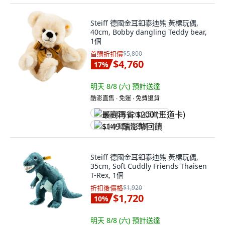
Steiff 德國金耳釦泰迪熊 黃標玩偶,
40cm, Bobby dangling Teddy bear,
1個
首購折扣價
$5,800
$4,760
17
%
明天 8/8 (六)
預計送達
酷澎直售 ∙ 免運 ∙ 免費退貨
最高再省 $200 (王道卡)
$149 酷澎幣回饋
Steiff 德國金耳釦泰迪熊 黃標玩偶,
35cm, Soft Cuddly Friends Thaisen
T-Rex, 1個
折扣後價格
$1,920
$1,720
10
%
明天 8/8 (六)
預計送達