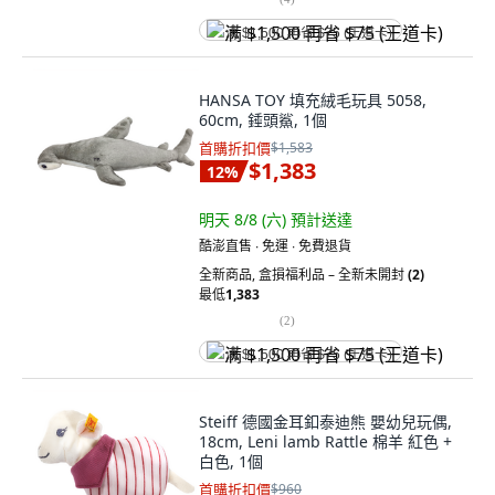
满 $1,500 再省 $75 (王道卡)
HANSA TOY 填充絨毛玩具 5058,
60cm, 錘頭鯊, 1個
首購折扣價
$1,583
$1,383
12
%
明天 8/8 (六)
預計送達
酷澎直售 ∙ 免運 ∙ 免費退貨
全新商品
,
盒損福利品 – 全新未開封
(2)
最低
1,383
(
2
)
满 $1,500 再省 $75 (王道卡)
Steiff 德國金耳釦泰迪熊 嬰幼兒玩偶,
18cm, Leni lamb Rattle 棉羊 紅色 +
白色, 1個
首購折扣價
$960