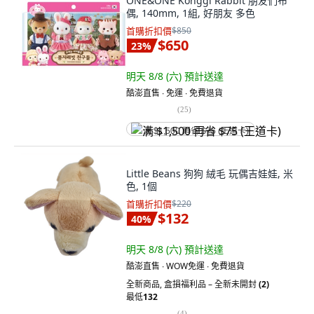
ONE&ONE Konggi Rabbit 朋友們布
偶, 140mm, 1組, 好朋友 多色
首購折扣價
$850
$650
23
%
明天 8/8 (六)
預計送達
酷澎直售 ∙ 免運 ∙ 免費退貨
(
25
)
满 $1,500 再省 $75 (王道卡)
Little Beans 狗狗 絨毛 玩偶吉娃娃, 米
色, 1個
首購折扣價
$220
$132
40
%
明天 8/8 (六)
預計送達
酷澎直售 ∙ WOW免運 ∙ 免費退貨
全新商品
,
盒損福利品 – 全新未開封
(2)
最低
132
(
4
)