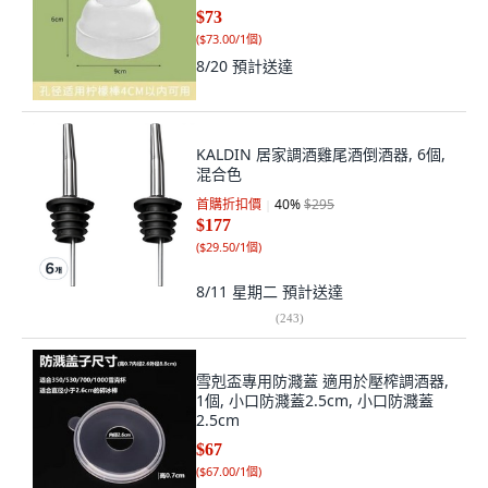
$73
(
$73.00/1個
)
8/20
預計送達
KALDIN 居家調酒雞尾酒倒酒器, 6個,
混合色
首購折扣價
40
%
$295
$177
(
$29.50/1個
)
8/11 星期二
預計送達
(
243
)
雪剋盃專用防濺蓋 適用於壓榨調酒器,
1個, 小口防濺蓋2.5cm, 小口防濺蓋
2.5cm
$67
(
$67.00/1個
)