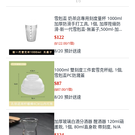
(
7
)
雪剋盃 奶茶店專用刻度量杯 1000ml
加厚防滑手打工具, 1個, 加厚陞級防
滑-新一代雪剋盃-無蓋子,500ml-加厚
材質-經久耐用, N/A
$122
(
$122.00/1個
)
8/20
預計送達
1000ml 雙刻度三件套雪克杯組, 1個,
雪剋盃PC防濺蓋
$87
(
$87.00/1個
)
8/20
預計送達
加厚玻璃白酒分酒器 醒酒器 120ml葫
蘆款, 1個, 80ml直身款 帶刻度, N/A
$124