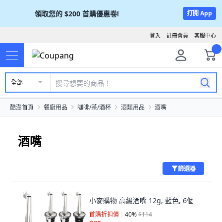
領取您的
$200
首購優惠卷!
打開 App
登入
註冊會員
客服中心
全部
酷澎首頁
餐廚用品
咖啡/茶/酒杯
酒類用品
酒嘴
酒嘴
篩選器
小麥購物 高級酒嘴 12g, 藍色, 6個
首購折扣價
40
%
$114