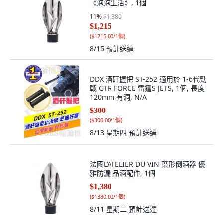
《泡泡生活》, 1個
11
%
$1,380
$1,215
(
$1215.00/1個
)
8/15
預計送達
DDX 酒矸握把 ST-252 適用於 1-6代勁
戰 GTR FORCE 雷霆S JETS, 1個, 長度
120mm 有洞, N/A
$300
(
$300.00/1個
)
8/13 星期四
預計送達
法國L’ATELIER DU VIN 葉形倒酒器 優
雅防漏 品酒配件, 1個
$1,380
(
$1380.00/1個
)
8/11 星期二
預計送達