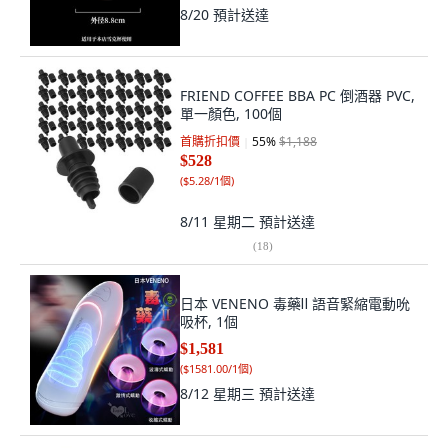
8/20
預計送達
FRIEND COFFEE BBA PC 倒酒器 PVC,
單一顏色, 100個
首購折扣價
55
%
$1,188
$528
(
$5.28/1個
)
8/11 星期二
預計送達
(
18
)
日本 VENENO 毒藥Ⅱ 語音緊縮電動吮
吸杯, 1個
$1,581
(
$1581.00/1個
)
8/12 星期三
預計送達