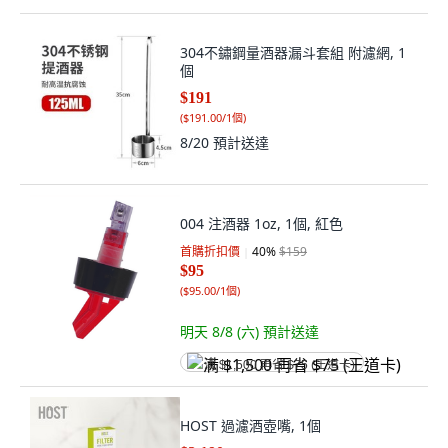
304不鏽鋼量酒器漏斗套組 附濾網, 1
個
$191
(
$191.00/1個
)
8/20
預計送達
004 注酒器 1oz, 1個, 紅色
首購折扣價
40
%
$159
$95
(
$95.00/1個
)
明天 8/8 (六)
預計送達
满 $1,500 再省 $75 (王道卡)
HOST 過濾酒壺嘴, 1個