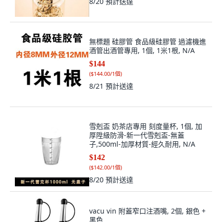
8/20
預計送達
無標題 硅膠管 食品級硅膠管 過濾機進
酒管出酒管專用, 1個, 1米1根, N/A
$144
(
$144.00/1個
)
8/21
預計送達
雪剋盃 奶茶店專用 刻度量杯, 1個, 加
厚陞級防滑-新一代雪剋盃-無蓋
子,500ml-加厚材質-經久耐用, N/A
$142
(
$142.00/1個
)
8/20
預計送達
vacu vin 附蓋窄口注酒嘴, 2個, 銀色 +
黑色