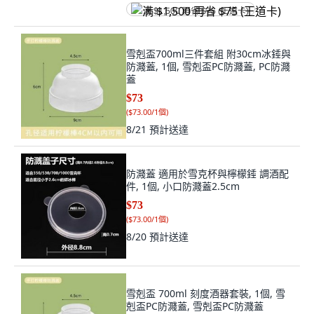
满 $1,500 再省 $75 (王道卡)
雪剋盃700ml三件套組 附30cm冰錘與
防濺蓋, 1個, 雪剋盃PC防濺蓋, PC防濺
蓋
$73
(
$73.00/1個
)
8/21
預計送達
防濺蓋 適用於雪克杯與檸檬錘 調酒配
件, 1個, 小口防濺蓋2.5cm
$73
(
$73.00/1個
)
8/20
預計送達
雪剋盃 700ml 刻度酒器套裝, 1個, 雪
剋盃PC防濺蓋, 雪剋盃PC防濺蓋