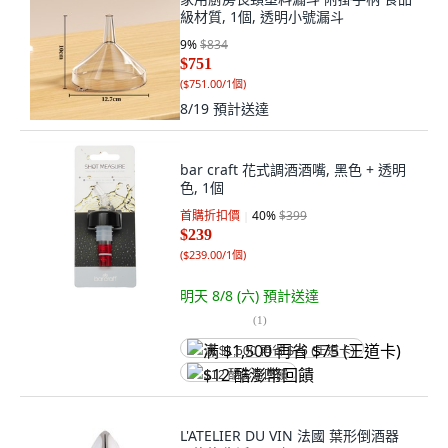
級材質, 1個, 透明小號漏斗
9
%
$834
$751
(
$751.00/1個
)
8/19
預計送達
bar craft 花式調酒酒嘴, 黑色 + 透明
色, 1個
首購折扣價
40
%
$399
$239
(
$239.00/1個
)
明天 8/8 (六)
預計送達
(
1
)
满 $1,500 再省 $75 (王道卡)
$12 酷澎幣回饋
L'ATELIER DU VIN 法國 葉形倒酒器