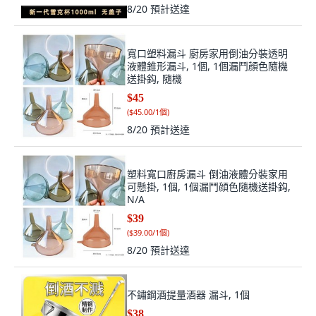
8/20
預計送達
寬口塑料漏斗 廚房家用倒油分裝透明
液體錐形漏斗, 1個, 1個漏鬥顔色隨機
送掛鈎, 隨機
$45
(
$45.00/1個
)
8/20
預計送達
塑料寬口廚房漏斗 倒油液體分裝家用
可懸掛, 1個, 1個漏鬥顔色隨機送掛鈎,
N/A
$39
(
$39.00/1個
)
8/20
預計送達
不鏽鋼酒提量酒器 漏斗, 1個
$38