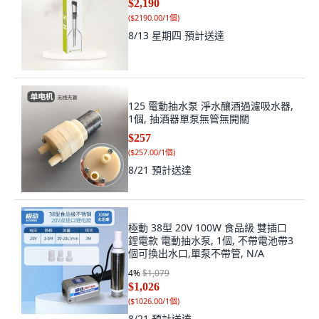
$2,190
(
$2190.00/1個
)
8/13 星期四
預計送達
125 電動抽水泵 淨水釀酒過濾吸水器,
1個, 抽酒器單泵無管無開關
$257
(
$257.00/1個
)
8/21
預計送達
極動 38型 20V 100W 食品級 雙插口
鋰電款 電動抽水泵, 1個, 不帶電池帶3
個可換出水口,單泵不帶管, N/A
4
%
$1,079
$1,026
(
$1026.00/1個
)
8/21
預計送達