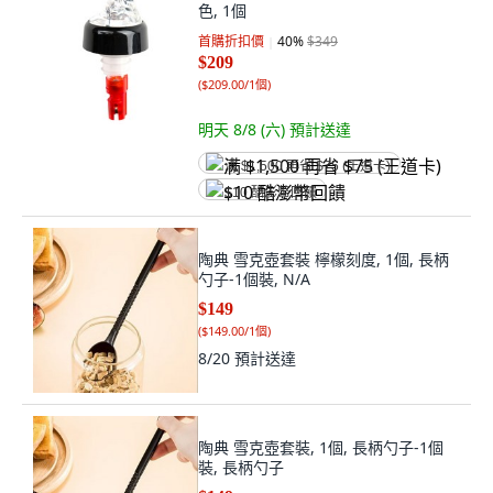
色, 1個
首購折扣價
40
%
$349
$209
(
$209.00/1個
)
明天 8/8 (六)
預計送達
满 $1,500 再省 $75 (王道卡)
$10 酷澎幣回饋
陶典 雪克壺套裝 檸檬刻度, 1個, 長柄
勺子-1個裝, N/A
$149
(
$149.00/1個
)
8/20
預計送達
陶典 雪克壺套裝, 1個, 長柄勺子-1個
裝, 長柄勺子