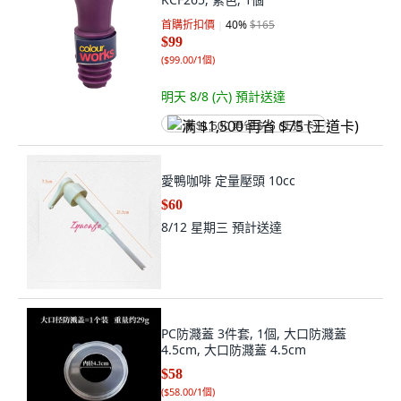
首購折扣價
40
%
$165
$99
(
$99.00/1個
)
明天 8/8 (六)
預計送達
满 $1,500 再省 $75 (王道卡)
愛鴨咖啡 定量壓頭 10cc
$60
8/12 星期三
預計送達
PC防濺蓋 3件套, 1個, 大口防濺蓋
4.5cm, 大口防濺蓋 4.5cm
$58
(
$58.00/1個
)