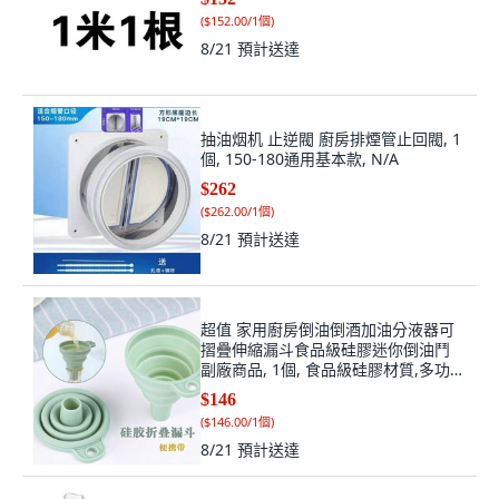
(
$152.00/1個
)
8/21
預計送達
抽油烟机 止逆閥 廚房排煙管止回閥, 1
個, 150-180通用基本款, N/A
$262
(
$262.00/1個
)
8/21
預計送達
超值 家用廚房倒油倒酒加油分液器可
摺疊伸縮漏斗食品級硅膠迷你倒油鬥
副廠商品, 1個, 食品級硅膠材質,多功能
用 :硅膠漏斗1個
$146
(
$146.00/1個
)
8/21
預計送達