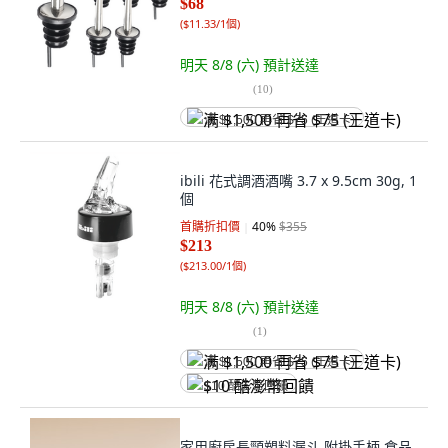
$68
(
$11.33/1個
)
明天 8/8 (六)
預計送達
(
10
)
满 $1,500 再省 $75 (王道卡)
ibili 花式調酒酒嘴 3.7 x 9.5cm 30g, 1
個
首購折扣價
40
%
$355
$213
(
$213.00/1個
)
明天 8/8 (六)
預計送達
(
1
)
满 $1,500 再省 $75 (王道卡)
$10 酷澎幣回饋
家用廚房長頸塑料漏斗 附掛手柄 食品