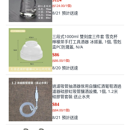
(
$124.00/1個
)
8/21
預計送達
三段式1000ml 雙刻度三件套 雪克杯
檸檬茶手打工具酒器 冰錘蓋, 1個, 雪剋
盃PC防濺蓋, N/A
$86
(
$86.00/1個
)
8/20
預計送達
過濾吸管抽酒器傢用自釀紅酒葡萄酒過
濾器硅膠虹吸管釀酒設備, 1個, 1.2米
硅膠管套裝 送止水夾
$84
(
$84.00/1個
)
8/21
預計送達