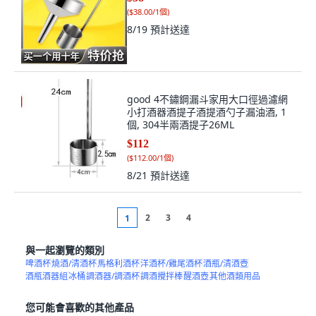
(
$38.00/1個
)
8/19
預計送達
good 4不鏽鋼漏斗家用大口徑過濾網
小打酒器酒提子酒提酒勺子漏油酒, 1
個, 304半兩酒提子26ML
$112
(
$112.00/1個
)
8/21
預計送達
2
3
4
1
與一起瀏覽的類別
啤酒杯
燒酒/清酒杯
馬格利酒杯
洋酒杯/雞尾酒杯
酒瓶/清酒壺
酒瓶酒器組
冰桶
調酒器/調酒杯
調酒攪拌棒
醒酒壺
其他酒類用品
您可能會喜歡的其他產品