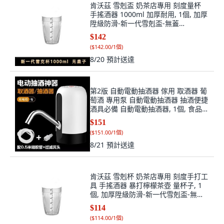
肯沃茲 雪剋盃 奶茶店專用 刻度量杯
手搖酒器 1000ml 加厚耐用, 1個, 加厚
陞級防滑-新一代雪剋盃-無蓋
子,500ml-加厚材質-經久耐用, 新一代
$142
雪剋盃無蓋子, 500ml
(
$142.00/1個
)
8/20
預計送達
第2版 自動電動抽酒器 傢用 取酒器 葡
萄酒 專用泵 自動電動抽酒器 抽酒便捷
酒具必備 自動電動抽酒器, 1個, 食品級
材質 酒墰不用搬 現抽現喝,單泵基礎
$151
款-0.3米細硅膠管
(
$151.00/1個
)
8/21
預計送達
肯沃茲 雪剋杯 奶茶店專用 刻度手打工
具 手搖酒器 暴打檸檬茶壺 量杯子, 1
個, 加厚陞級防滑-新一代雪剋盃-無蓋
子,500ml-加厚材質-經久耐用
$114
(
$114.00/1個
)