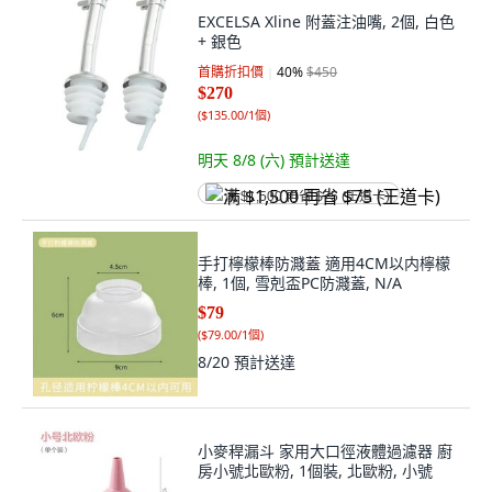
EXCELSA Xline 附蓋注油嘴, 2個, 白色
+ 銀色
首購折扣價
40
%
$450
$270
(
$135.00/1個
)
明天 8/8 (六)
預計送達
满 $1,500 再省 $75 (王道卡)
手打檸檬棒防濺蓋 適用4CM以内檸檬
棒, 1個, 雪剋盃PC防濺蓋, N/A
$79
(
$79.00/1個
)
8/20
預計送達
小麥稈漏斗 家用大口徑液體過濾器 廚
房小號北歐粉, 1個裝, 北歐粉, 小號