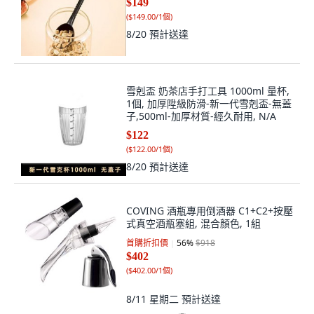
$149
(
$149.00/1個
)
8/20
預計送達
雪剋盃 奶茶店手打工具 1000ml 量杯,
1個, 加厚陞級防滑-新一代雪剋盃-無蓋
子,500ml-加厚材質-經久耐用, N/A
$122
(
$122.00/1個
)
8/20
預計送達
COVING 酒瓶專用倒酒器 C1+C2+按壓
式真空酒瓶塞組, 混合顏色, 1組
首購折扣價
56
%
$918
$402
(
$402.00/1個
)
8/11 星期二
預計送達