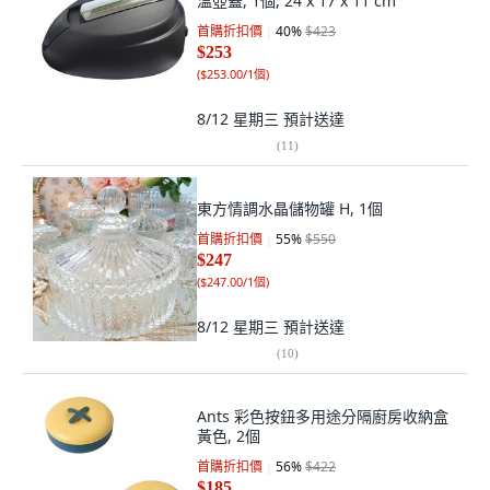
溫壺蓋, 1個, 24 x 17 x 11 cm
首購折扣價
40
%
$423
$253
(
$253.00/1個
)
8/12 星期三
預計送達
(
11
)
東方情調水晶儲物罐 H, 1個
首購折扣價
55
%
$550
$247
(
$247.00/1個
)
8/12 星期三
預計送達
(
10
)
Ants 彩色按鈕多用途分隔廚房收納盒
黃色, 2個
首購折扣價
56
%
$422
$185