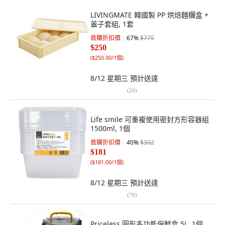
LIVINGMATE 韓國製 PP 烘焙麵糰盒 +
蓋子套組, 1套
首購折扣價
67
%
$775
$250
(
$250.00/1個
)
8/12 星期三
預計送達
(
20
)
Life smile 可重複使用密封方形容器組
1500ml, 1個
首購折扣價
40
%
$302
$181
(
$181.00/1個
)
8/12 星期三
預計送達
(
70
)
Priceless 圓形多功能保鮮盒 5L, 1個