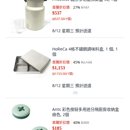
首購折扣價
27
%
$737
$537
(
$537.00/1個
)
8/12 星期三
預計送達
HoReCa 4格不鏽鋼調味料盒, 1 個, 1
個
首購折扣價
45
%
$2,130
$1,153
(
$1153.00/1個
)
8/12 星期三
預計送達
(
5
)
Ants 彩色按鈕多用途分隔廚房收納盒
綠色, 2個
首購折扣價
40
%
$309
$185