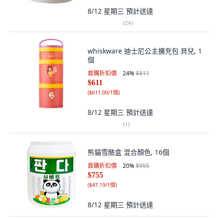
8/12 星期三
預計送達
(
24
)
whiskware 迪士尼公主擴充包 貝兒, 1
個
首購折扣價
24
%
$811
$611
(
$611.00/1個
)
8/12 星期三
預計送達
(
1
)
熊貓雪酪盒 混合顏色, 16個
首購折扣價
20
%
$955
$755
(
$47.19/1個
)
8/12 星期三
預計送達