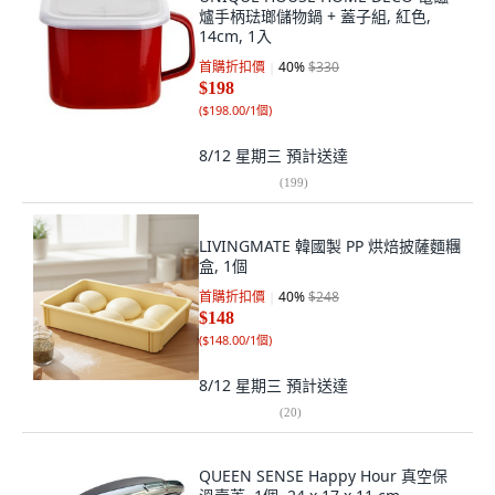
爐手柄琺瑯儲物鍋 + 蓋子組, 紅色,
14cm, 1入
首購折扣價
40
%
$330
$198
(
$198.00/1個
)
8/12 星期三
預計送達
(
199
)
LIVINGMATE 韓國製 PP 烘焙披薩麵糰
盒, 1個
首購折扣價
40
%
$248
$148
(
$148.00/1個
)
8/12 星期三
預計送達
(
20
)
QUEEN SENSE Happy Hour 真空保