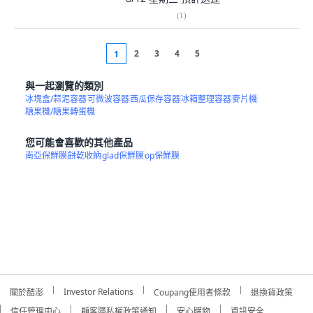
(
1
)
2
3
4
5
1
與一起瀏覽的類別
冰塊盒/蒜泥容器
可微波容器
西瓜保存容器
冰箱整理容器
麥片機
糖果機/糖果轉蛋機
您可能會喜歡的其他產品
南亞保鮮膜
餅乾收納
glad保鮮膜
op保鮮膜
Investor Relations
關於酷澎
Coupang使用者條款
退換貨政策
信任管理中心
顧客隱私權政策通知
安心購物
資訊安全