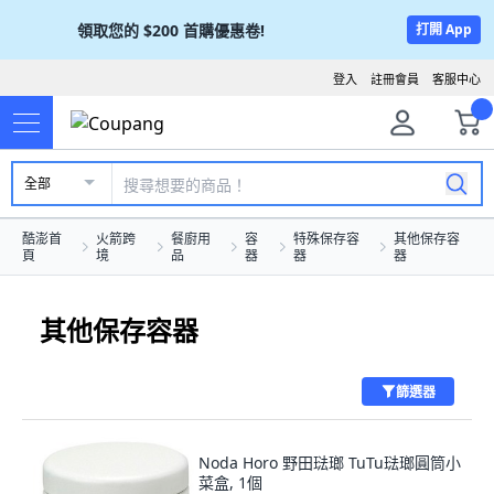
領取您的
$200
首購優惠卷!
打開 App
登入
註冊會員
客服中心
全部
酷澎首
火箭跨
餐廚用
容
特殊保存容
其他保存容
頁
境
品
器
器
器
其他保存容器
篩選器
Noda Horo 野田琺瑯 TuTu琺瑯圓筒小
菜盒, 1個