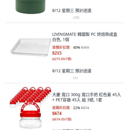
8/12 星期三
預計送達
(
19
)
LIVINGMATE 韓國製 PC 烘焙熟成盒
白色, 1個
首購折扣價
40
%
$359
$215
(
$215.00/1個
)
8/12 星期三
預計送達
(
1
)
大慶 寬口 300g 寬口手把 紅色蓋 45入
+ PET容器 45入 組 3號, 1套
首購折扣價
22
%
$874
$674
(
$674.00/1個
)