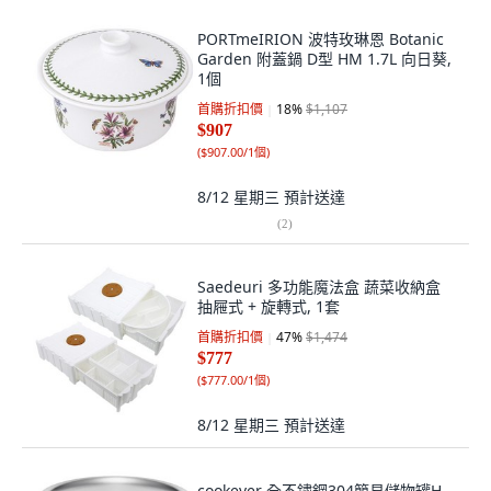
PORTmeIRION 波特玫琳恩 Botanic
Garden 附蓋鍋 D型 HM 1.7L 向日葵,
1個
首購折扣價
18
%
$1,107
$907
(
$907.00/1個
)
8/12 星期三
預計送達
(
2
)
Saedeuri 多功能魔法盒 蔬菜收納盒
抽屜式 + 旋轉式, 1套
首購折扣價
47
%
$1,474
$777
(
$777.00/1個
)
8/12 星期三
預計送達
cookever 全不鏽鋼304簡易儲物罐H,