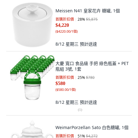
Meissen N41 皇家花卉 糖罐, 1個
首購折扣價
28
%
$5,875
$4,220
(
$4220.00/1個
)
8/12 星期三
預計送達
大慶 寬口 食品級 手把 綠色瓶蓋 + PET
瓶組 3號, 1套
首購折扣價
25
%
$780
$580
(
$580.00/1個
)
8/12 星期三
預計送達
(
1
)
WeimarPorzellan Sato 白色糖罐, 1個
首購折扣價
51
%
$4,272