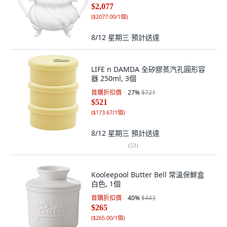
$2,077
(
$2077.00/1個
)
8/12 星期三
預計送達
LIFE n DAMDA 全矽膠蒸汽孔圓形容
器 250ml, 3個
首購折扣價
27
%
$721
$521
(
$173.67/1個
)
8/12 星期三
預計送達
(
53
)
Kooleepool Butter Bell 常溫保鮮盒
白色, 1個
首購折扣價
40
%
$443
$265
(
$265.00/1個
)