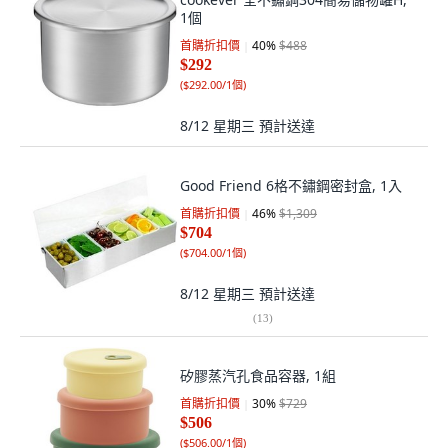
1個
首購折扣價
40
%
$488
$292
(
$292.00/1個
)
8/12 星期三
預計送達
Good Friend 6格不鏽鋼密封盒, 1入
首購折扣價
46
%
$1,309
$704
(
$704.00/1個
)
8/12 星期三
預計送達
(
13
)
矽膠蒸汽孔食品容器, 1組
首購折扣價
30
%
$729
$506
(
$506.00/1個
)