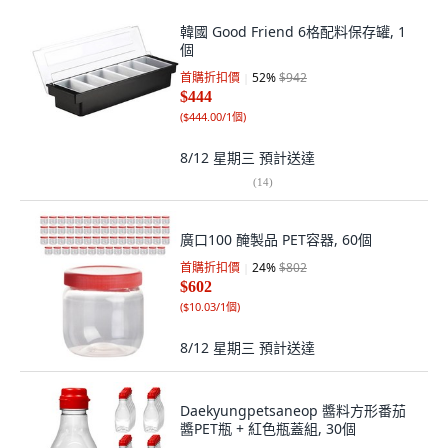
韓國 Good Friend 6格配料保存罐, 1
個
首購折扣價
52
%
$942
$444
(
$444.00/1個
)
8/12 星期三
預計送達
(
14
)
廣口100 醃製品 PET容器, 60個
首購折扣價
24
%
$802
$602
(
$10.03/1個
)
8/12 星期三
預計送達
Daekyungpetsaneop 醬料方形番茄
醬PET瓶 + 紅色瓶蓋組, 30個