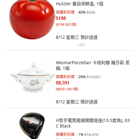
Hutzler 番茄保鮮盒, 1個
首購折扣價
40
%
$330
$198
(
$198.00/1個
)
8/12 星期三
預計送達
(
19
)
WeimarPorzellan 卡塔利娜 羅莎莉 蒸
鍋, 1個
首購折扣價
28
%
$12,057
$8,591
(
$8591.00/1個
)
8/12 星期三
預計送達
H型手電筒尾線開關底座(13.5度角), 03
C Black
首購折扣價
1
%
$14,276