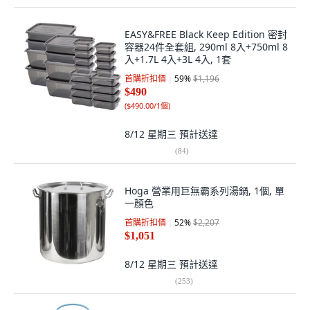
EASY&FREE Black Keep Edition 密封
容器24件全套組, 290ml 8入+750ml 8
入+1.7L 4入+3L 4入, 1套
首購折扣價
59
%
$1,196
$490
(
$490.00/1個
)
8/12 星期三
預計送達
(
84
)
Hoga 營業用巨無霸系列湯鍋, 1個, 單
一顏色
首購折扣價
52
%
$2,207
$1,051
8/12 星期三
預計送達
(
253
)