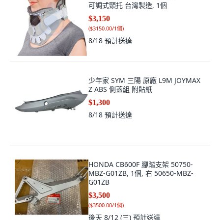
可調式頸托 台灣製造, 1個
$3,150
(
$3150.00/1個
)
8/18
預計送達
少年家 SYM 三陽 原廠 L9M JOYMAX
Z ABS 側蓋組 附貼紙
$1,300
8/18
預計送達
HONDA CB600F 腳踏支架 50750-
MBZ-G01ZB, 1個, 右 50650-MBZ-
G01ZB
$3,500
(
$3500.00/1個
)
後天 8/12 (三)
預計送達