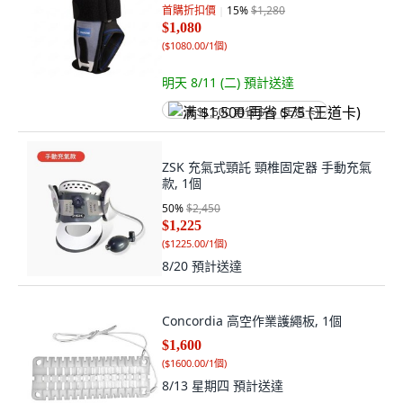
首購折扣價
15
%
$1,280
$1,080
(
$1080.00/1個
)
明天 8/11 (二)
預計送達
满 $1,500 再省 $75 (王道卡)
ZSK 充氣式頸託 頸椎固定器 手動充氣
款, 1個
50
%
$2,450
$1,225
(
$1225.00/1個
)
8/20
預計送達
Concordia 高空作業護繩板, 1個
$1,600
(
$1600.00/1個
)
8/13 星期四
預計送達