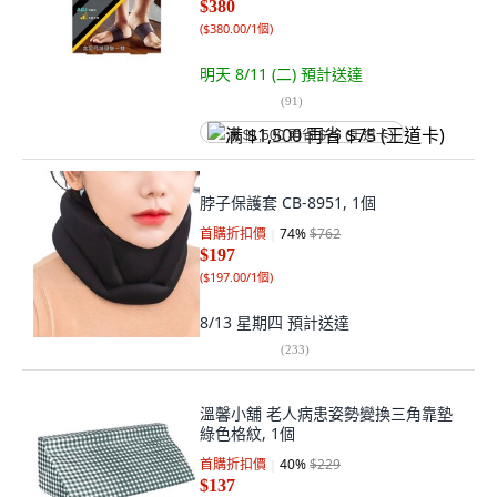
$380
(
$380.00/1個
)
明天 8/11 (二)
預計送達
(
91
)
满 $1,500 再省 $75 (王道卡)
脖子保護套 CB-8951, 1個
首購折扣價
74
%
$762
$197
(
$197.00/1個
)
8/13 星期四
預計送達
(
233
)
溫馨小舖 老人病患姿勢變換三角靠墊
綠色格紋, 1個
首購折扣價
40
%
$229
$137