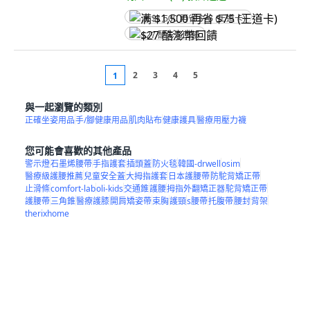
满 $1,500 再省 $75 (王道卡)
$27 酷澎幣回饋
2
3
4
5
1
與一起瀏覽的類別
正確坐姿用品
手/腳健康用品
肌肉貼布
健康護具
醫療用壓力襪
您可能會喜歡的其他產品
警示燈
石墨烯腰帶
手指護套
插頭蓋
防火毯
韓國-drwell
osim
醫療級護腰推薦
兒童安全蓋
大拇指護套
日本護腰帶
防駝背矯正帶
止滑條
comfort-lab
oli-kids
交通錐
護腰
拇指外翻矯正器
駝背矯正帶
護腰帶
三角錐
醫療護膝
開肩矯姿帶
束胸
護頸
s腰帶
托腹帶
腰封
背架
therixhome