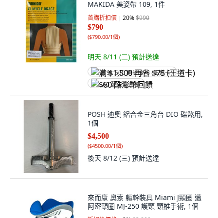
MAKIDA 美姿帶 109, 1件
首購折扣價
20
%
$990
$790
(
$790.00/1個
)
明天 8/11 (二)
預計送達
满 $1,500 再省 $75 (王道卡)
$60 酷澎幣回饋
POSH 迪奧 鋁合金三角台 DIO 碟煞用,
1個
$4,500
(
$4500.00/1個
)
後天 8/12 (三)
預計送達
來而康 奧索 軀幹裝具 Miami J頸圈 邁
阿密頸圈 MJ-250 護頸 頸椎手術, 1個