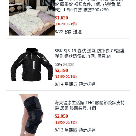
軟 四季款 裸睡套件, 1個, 花與兔,單
款】1.8四件套-被套200x230
$1,620
(
$1620.00/1個
)
8/22
預計送達
SBK SJS-19 春秋 透氣 防摔衣 CE認證
護具 網狀透氣布, 1個, 黑黃,M
50
%
$4,380
$2,190
(
$2190.00/1個
)
8/14 星期五
預計送達
海夫健康生活館 THC 膝關節鉸鍊支持
帶 居家 肢體裝具, 1個
$2,950
(
$2950.00/1個
)
8/13 星期四
預計送達