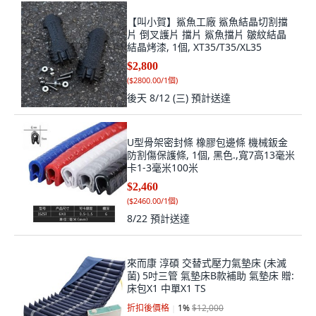
【叫小賀】鯊魚工廠 鯊魚結晶切割擋
片 倒叉護片 擋片 鯊魚擋片 皺紋結晶
結晶烤漆, 1個, XT35/T35/XL35
$2,800
(
$2800.00/1個
)
後天 8/12 (三)
預計送達
U型骨架密封條 橡膠包邊條 機械鈑金
防割傷保護條, 1個, 黑色.,寬7高13毫米
卡1-3毫米100米
$2,460
(
$2460.00/1個
)
8/22
預計送達
來而康 淳碩 交替式壓力氣墊床 (未滅
菌) 5吋三管 氣墊床B款補助 氣墊床 贈:
床包X1 中單X1 TS
折扣後價格
1
%
$12,000