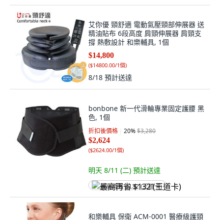
艾你優 頸舒適 電動氣壓頸部伸展器 送
精油貼布 6段高度 肩頸伸展器 肩頸支
撐 熱敷設計 和樂輔具, 1個
$14,800
(
$14800.00/1個
)
8/18
預計送達
bonbone 新一代滑輪專業固定護腰 黑
色, 1個
折扣後價格
20
%
$3,280
$2,624
(
$2624.00/1個
)
明天 8/11 (二)
預計送達
最高再省 $132 (王道卡)
和樂輔具 保衛 ACM-0001 醫療級護頸