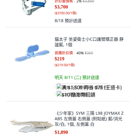
折扣後價格
2
%
$3,800
$3,700
(
$3700.00/1個
)
8/18
預計送達
貓太子 坐姿衛士小C口護臂矯正器 靜
謐藍, 1個
首購折扣價
40
%
$365
$219
(
$219.00/1個
)
明天 8/11 (二)
預計送達
满 $1,500 再省 $75 (王道卡)
$10 酷澎幣回饋
《少年家》SYM 三陽 L98 JOYMAX Z
ABS 左側蓋 右側蓋 (附貼紙) 藍/消光
灰/白, 1個, 左側蓋 白
$1,890