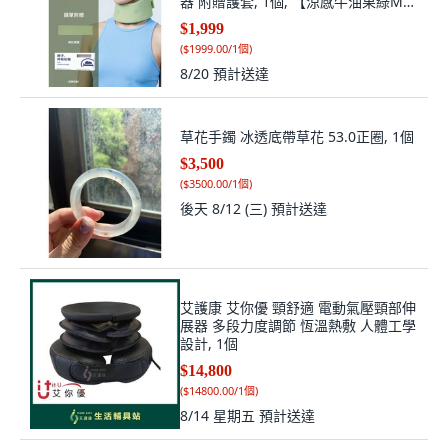
器 附贈護套, 1個, 【涼感牛油果綠M
碼】限量贈送換洗枕套
$1,999
(
$1999.00/1個
)
8/20
預計送達
草花手鐲 冰透底帶草花 53.0正圈, 1個
$3,500
(
$3500.00/1個
)
後天 8/12 (三)
預計送達
艾護康 艾你優 頸舒適 電動氣壓頸部伸
展器 多段力度調節 恆溫熱敷 人體工學
設計, 1個
$14,800
(
$14800.00/1個
)
8/14 星期五
預計送達