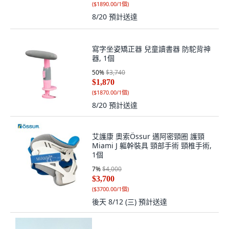
(
$1890.00/1個
)
8/20
預計送達
寫字坐姿矯正器 兒童讀書器 防駝背神
器, 1個
50
%
$3,740
$1,870
(
$1870.00/1個
)
8/20
預計送達
艾護康 奧索Össur 邁阿密頸圈 護頸
Miami J 軀幹裝具 頸部手術 頸椎手術,
1個
7
%
$4,000
$3,700
(
$3700.00/1個
)
後天 8/12 (三)
預計送達