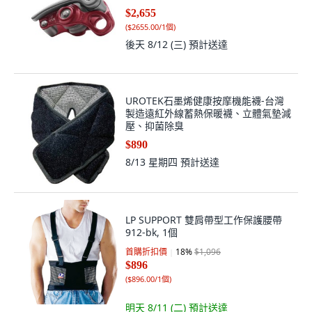
$2,655
(
$2655.00/1個
)
後天 8/12 (三)
預計送達
UROTEK石墨烯健康按摩機能襪-台灣
製造遠紅外線蓄熱保暖襪、立體氣墊減
壓、抑菌除臭
$890
8/13 星期四
預計送達
LP SUPPORT 雙肩帶型工作保護腰帶
912-bk, 1個
首購折扣價
18
%
$1,096
$896
(
$896.00/1個
)
明天 8/11 (二)
預計送達