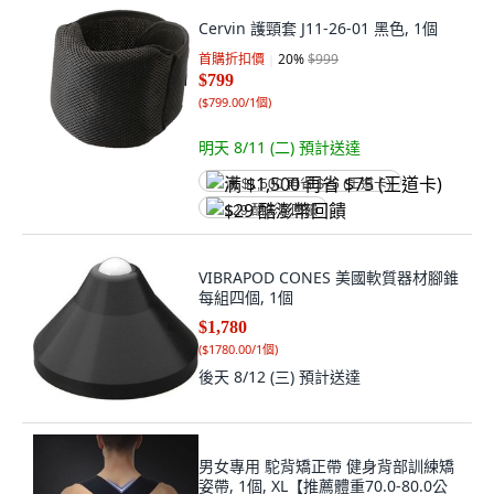
Cervin 護頸套 J11-26-01 黑色, 1個
首購折扣價
20
%
$999
$799
(
$799.00/1個
)
明天 8/11 (二)
預計送達
满 $1,500 再省 $75 (王道卡)
$29 酷澎幣回饋
VIBRAPOD CONES 美國軟質器材腳錐
每組四個, 1個
$1,780
(
$1780.00/1個
)
後天 8/12 (三)
預計送達
男女專用 駝背矯正帶 健身背部訓練矯
姿帶, 1個, XL【推薦體重70.0-80.0公