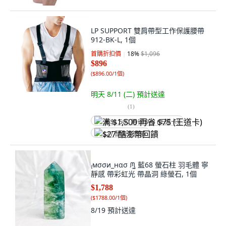
LP SUPPORT 雙肩帶型工作保護腰帶
912-BK-L, 1個
首購折扣價
18
%
$1,096
$896
(
$896.00/1個
)
明天 8/11 (二)
預計送達
(
1
)
满 $1,500 再省 $75 (王道卡)
$27 酷澎幣回饋
₍мσσи_нασ ᙏ̤̫͚ 藍68 螢石柱 羽毛體 寧
靜感 帶彩虹光 帶晶洞 綠螢石, 1個
$1,788
(
$1788.00/1個
)
8/19
預計送達